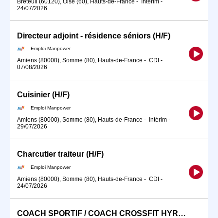
Breteuil (60120), Oise (60), Hauts-de-France
-
Intérim
-
24/07/2026
Directeur adjoint - résidence séniors (H/F)
Emploi Manpower
Amiens (80000), Somme (80), Hauts-de-France
-
CDI
-
07/08/2026
Cuisinier (H/F)
Emploi Manpower
Amiens (80000), Somme (80), Hauts-de-France
-
Intérim
-
29/07/2026
Charcutier traiteur (H/F)
Emploi Manpower
Amiens (80000), Somme (80), Hauts-de-France
-
CDI
-
24/07/2026
COACH SPORTIF / COACH CROSSFIT HYROX (H/F)