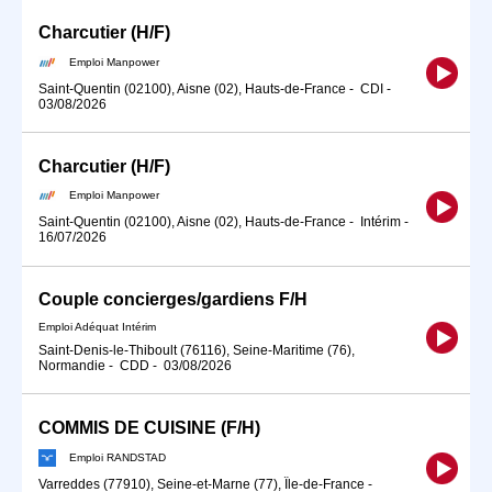
Charcutier (H/F)
Emploi Manpower
Saint-Quentin (02100), Aisne (02), Hauts-de-France
-
CDI
-
03/08/2026
Charcutier (H/F)
Emploi Manpower
Saint-Quentin (02100), Aisne (02), Hauts-de-France
-
Intérim
-
16/07/2026
Couple concierges/gardiens F/H
Emploi Adéquat Intérim
Saint-Denis-le-Thiboult (76116), Seine-Maritime (76),
Normandie
-
CDD
-
03/08/2026
COMMIS DE CUISINE (F/H)
Emploi RANDSTAD
Varreddes (77910), Seine-et-Marne (77), Île-de-France
-