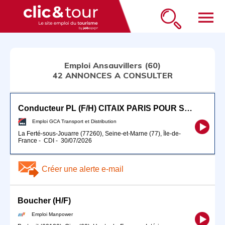
menu
Emploi Ansauvillers (60)
42 ANNONCES A CONSULTER
Conducteur PL (F/H) CITAIX PARIS POUR SEPTEMBRE 2026
Emploi GCA Transport et Distribution
La Ferté-sous-Jouarre (77260), Seine-et-Marne (77), Île-de-
France
-
CDI
-
30/07/2026
Créer une alerte e-mail
Boucher (H/F)
Emploi Manpower