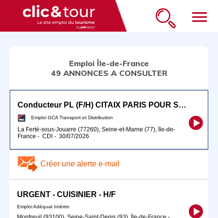
menu
Emploi Île-de-France
49 ANNONCES A CONSULTER
Conducteur PL (F/H) CITAIX PARIS POUR SEPTEMBRE 2026
Emploi GCA Transport et Distribution
La Ferté-sous-Jouarre (77260), Seine-et-Marne (77), Île-de-
France
-
CDI
-
30/07/2026
Créer une alerte e-mail
URGENT - CUISINIER - H/F
Emploi Adéquat Intérim
Montreuil (93100), Seine-Saint-Denis (93), Île-de-France
-