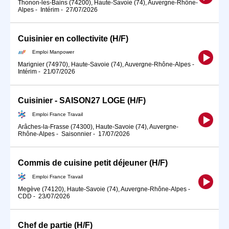
Thonon-les-Bains (74200), Haute-Savoie (74), Auvergne-Rhône-
Alpes
-
Intérim
-
27/07/2026
Cuisinier en collectivite (H/F)
Emploi Manpower
Marignier (74970), Haute-Savoie (74), Auvergne-Rhône-Alpes
-
Intérim
-
21/07/2026
Cuisinier - SAISON27 LOGE (H/F)
Emploi France Travail
Arâches-la-Frasse (74300), Haute-Savoie (74), Auvergne-
Rhône-Alpes
-
Saisonnier
-
17/07/2026
Commis de cuisine petit déjeuner (H/F)
Emploi France Travail
Megève (74120), Haute-Savoie (74), Auvergne-Rhône-Alpes
-
CDD
-
23/07/2026
Chef de partie (H/F)