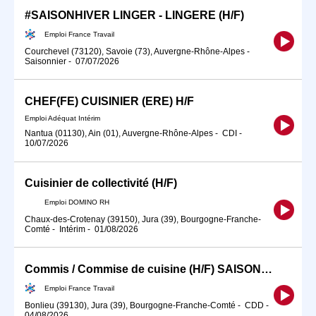
#SAISONHIVER LINGER - LINGERE (H/F)
Emploi France Travail
Courchevel (73120), Savoie (73), Auvergne-Rhône-Alpes
-
Saisonnier
-
07/07/2026
CHEF(FE) CUISINIER (ERE) H/F
Emploi Adéquat Intérim
Nantua (01130), Ain (01), Auvergne-Rhône-Alpes
-
CDI
-
10/07/2026
Cuisinier de collectivité (H/F)
Emploi DOMINO RH
Chaux-des-Crotenay (39150), Jura (39), Bourgogne-Franche-
Comté
-
Intérim
-
01/08/2026
Commis / Commise de cuisine (H/F) SAISON39 (H/F)
Emploi France Travail
Bonlieu (39130), Jura (39), Bourgogne-Franche-Comté
-
CDD
-
04/08/2026