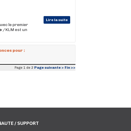
Lire la suite
Avec le premier
e
/KLM est un
onces pour :
Page suivante >
Fin >>
Page 1 de 2
AUTE / SUPPORT