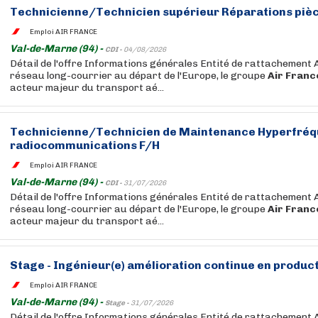
Technicienne/Technicien supérieur Réparations piè
Emploi AIR FRANCE
Val-de-Marne (94) -
CDI -
04/08/2026
Détail de l'offre Informations générales Entité de rattachement 
réseau long-courrier au départ de l'Europe, le groupe
Air
Franc
acteur majeur du transport aé...
Technicienne/Technicien de Maintenance Hyperfréq
radiocommunications F/H
Emploi AIR FRANCE
Val-de-Marne (94) -
CDI -
31/07/2026
Détail de l'offre Informations générales Entité de rattachement 
réseau long-courrier au départ de l'Europe, le groupe
Air
Franc
acteur majeur du transport aé...
Stage - Ingénieur(e) amélioration continue en produc
Emploi AIR FRANCE
Val-de-Marne (94) -
Stage -
31/07/2026
Détail de l'offre Informations générales Entité de rattachement 