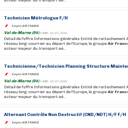
acteur majeur du transport aé...
Technicien Métrologue F/H
Emploi AIR FRANCE
Val-de-Marne (94) -
CDI -
22/07/2026
Détail de l'offre Informations générales Entité de rattachement 
réseau long-courrier au départ de l'Europe, le groupe
Air
Franc
acteur majeur du transport aé...
Technicienne/Technicien Planning Structure Mainte
Emploi AIR FRANCE
Val-de-Marne (94) -
CDI -
20/07/2026
Détail de l'offre Informations générales Entité de rattachement 
réseau long-courrier au départ de l'Europe, le groupe
Air
Franc
acteur majeur du transport aé...
Alternant Contrôle Non Destructif (CND/NDT) H/F F/H
Emploi AIR FRANCE