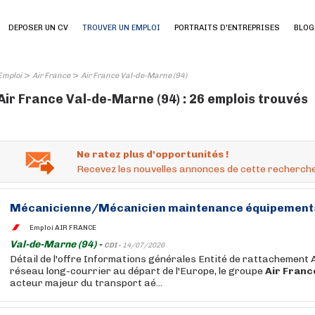
DEPOSER UN CV
TROUVER UN EMPLOI
PORTRAITS D'ENTREPRISES
BLOG
>
>
Emploi
Air France
Air France Val-de-Marne (94)
Air France Val-de-Marne (94) : 26 emplois trouvés
Ne ratez plus d'opportunités !
Recevez les nouvelles annonces de cette recherche
Mécanicienne/Mécanicien maintenance équipemen
Emploi AIR FRANCE
Val-de-Marne (94) -
CDI -
14/07/2026
Détail de l'offre Informations générales Entité de rattachement 
réseau long-courrier au départ de l'Europe, le groupe
Air
Franc
acteur majeur du transport aé...