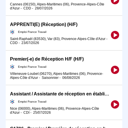
Cannes (06150), Alpes-Maritimes (06), Provence-Alpes-Côte
d'Azur
-
CDD
-
28/07/2026
APPRENTI(E) (Réception) (H/F)
Emploi France Travail
Saint-Raphaël (83530), Var (83), Provence-Alpes-Côte d'Azur
-
CDD
-
23/07/2026
Premier(-e) de Réception H/F (H/F)
Emploi France Travail
Villeneuve-Loubet (06270), Alpes-Maritimes (06), Provence-
Alpes-Côte d'Azur
-
Saisonnier
-
06/08/2026
Assistant / Assistante de réception en établissement hôtelier (H/F)
Emploi France Travail
Nice (06000), Alpes-Maritimes (06), Provence-Alpes-Côte
d'Azur
-
CDI
-
25/07/2026