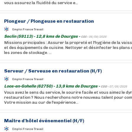
vous assurez la fluidité du service e...
Plongeur / Plongeuse en restauration
Emploi France Travail
Seclin (59113) - 12,8 kms de Dourges -
CDI -
06/08/2026
Missions principales : Assurer la propreté et l'hygiène de la vaiss
et des équipements de cuisine. Nettoyer et désinfecter les plans de
les zones de stockage. ...
Serveur / Serveuse en restauration (H/F)
Emploi France Travail
Loos-en-Gohelle (62750) - 13,9 kms de Dourges -
CDD -
07/08/2026
Vous avez le sens du service, le sourire facile et vous aimez le d
restauration ? Nous recherchons notre nouveau talent pour comp
Votre mission au cur de l'expérience...
Maître d'hôtel événementiel (H/F)
Emploi France Travail