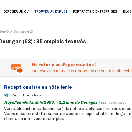
DEPOSER UN CV
TROUVER UN EMPLOI
PORTRAITS D'ENTREPRISES
BLOG
>
Emploi
Dourges (62)
Dourges (62) : 95 emplois trouvés
Ne ratez plus d'opportunités !
Recevez les nouvelles annonces de cette recherche
Réceptionniste en hôtellerie
Emploi France Travail
Noyelles-Godault (62950) - 2,2 kms de Dourges -
CDI -
06/08/2026
Véritable ambassadeur(drice) de notre établissement, vous occup
Votre mission est d'assurer un accueil irréprochable et de garant
clients en intervenant sur plus...