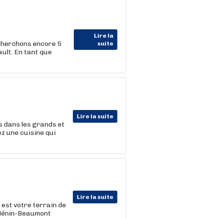
Lire la
echerchons encore 5
suite
ult. En tant que
Lire la suite
ts dans les grands et
z une cuisine qui
Lire la suite
 est votre terrain de
à Hénin-Beaumont