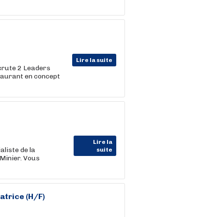
Lire la suite
crute 2 Leaders
estaurant en concept
Lire la
liste de la
suite
Minier. Vous
trice (H/F)