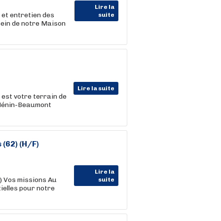
Lire la
et entretien des
suite
 sein de notre Maison
Lire la suite
 est votre terrain de
à Hénin-Beaumont
(62) (H/F)
Lire la
2) Vos missions Au
suite
ielles pour notre