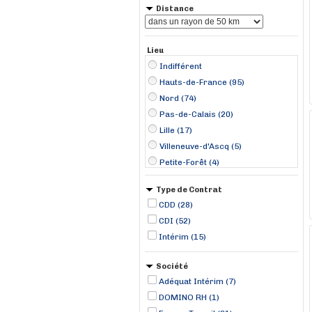
Distance
Lieu
Indifférent
Hauts-de-France (95)
Nord (74)
Pas-de-Calais (20)
Lille (17)
Villeneuve-d'Ascq (5)
Petite-Forêt (4)
Roubaix (4)
Type de Contrat
Arras (3)
CDD (28)
Cambrai (3)
CDI (52)
Englos (3)
Intérim (15)
Hénin-Beaumont (3)
Saint-Amand-les-Eaux (3)
Société
Arleux (2)
Adéquat Intérim (7)
DOMINO RH (1)