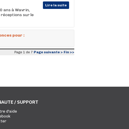
Lire la suite
0 ans à Wavrin,
 réceptions sur le
onces pour :
Page suivante >
Fin >>
Page 1 de 7
AUTE / SUPPORT
tre d'aide
ebook
tter