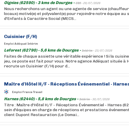
Oignies (62590) - 3 kms de Dourges -
CDI -
29/07/2026
Nous recherchons un agent ou une agente de service (chauffeur 
locaux) motivé(e) et polyvalent(e) pour rejoindre notre équipe au
d'Enfants à Caractère Social (MECS...
Cuisinier (F/H)
Emploi Adéquat Intérim
Leforest (62790) - 5,6 kms de Dourges -
Intérim -
23/07/2026
Faites de chaque assiette une véritable expérience ! Si la cuisine
jeu, ce poste est fait pour vous. Notre agence Adéquat située 
recrute un Cuisinier (F/H) pour d...
Maître d'Hôtel H/F - Réceptions Événementiel - Harnes 
Emploi France Travail
Harnes (62440) - 5,8 kms de Dourges -
Intérim -
30/07/2026
Titre : Maître d'Hôtel H/F - Réceptions Événementiel - Harnes (6
sein d'équipes en charge de réceptions et prestations événement
client Dupont Restauration (Le Domai...