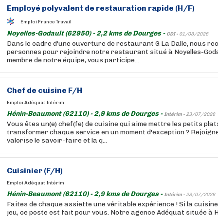
Employé polyvalent de restauration rapide (H/F)
Emploi France Travail
Noyelles-Godault (62950) - 2,2 kms de Dourges -
CDI -
01/08/2026
Dans le cadre d'une ouverture de restaurant G La Dalle, nous r
personnes pour rejoindre notre restaurant situé à Noyelles-Goda
membre de notre équipe, vous participe...
Chef de cuisine F/H
Emploi Adéquat Intérim
Hénin-Beaumont (62110) - 2,9 kms de Dourges -
Intérim -
23/07/2026
Vous êtes un(e) chef(fe) de cuisine qui aime mettre les petits pla
transformer chaque service en un moment d'exception ? Rejoigne
valorise le savoir-faire et la q...
Cuisinier (F/H)
Emploi Adéquat Intérim
Hénin-Beaumont (62110) - 2,9 kms de Dourges -
Intérim -
23/07/2026
Faites de chaque assiette une véritable expérience ! Si la cuisine
jeu, ce poste est fait pour vous. Notre agence Adéquat située 