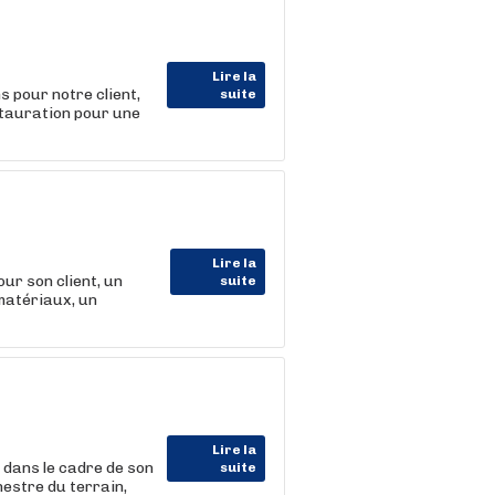
Lire la
 pour notre client,
suite
stauration pour une
Lire la
 son client, un
suite
matériaux, un
Lire la
dans le cadre de son
suite
hestre du terrain,