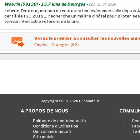
Wavrin (59136) - 15,7 kms de Dourges -
CDI -
31/07/2026
Lebrun Traiteur, maison de restauration événementielle depuis 4
certifiée ISO 20121, recherche un maître d'hôtel pour piloter ses
terrain. Véritable référent de la pre...
Soyez le premier à consulter les nouvelles ann
Emploi - Dourges (62)
Copyright 2008-2026 Clicandtour
A PROPOS DE NOUS
COMMUN
Politique de confidentialité
Cen
Conditions d'utilisation
Fac
Qui sommes-nous ?
Twi
Site mobile