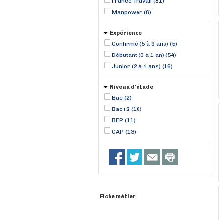
France Travail (81)
Manpower (6)
Expérience
Confirmé (5 à 9 ans) (5)
Débutant (0 à 1 an) (54)
Junior (2 à 4 ans) (16)
Niveau d'étude
Bac (2)
Bac+2 (10)
BEP (11)
CAP (13)
Fiche métier