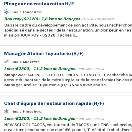
Plongeur en restauration H/F
Emploi France Travail
Rouvroy (62320) - 7,6 kms de Dourges -
Intérim -
07/08/2026
Dans le cadre du développement de son activité, nous recherchons
spécialisé dans le secteur de la restauration, un plongeur en re
missionROUVROY - 62320. Tâches p...
Manager Atelier Tuyauterie (H/F)
Emploi Manpower
Lens (62300) - 11,2 kms de Dourges -
CDI -
08/07/2026
Manpower CABINET EXPERTS ENGINEERING LILLE recherche pour
acteur du secteur de la métallurgie et de la transformation des 
Manager Atelier Tuyauterie (H/F) Vous avez une so...
Chef d'équipe de restauration rapide (H/F)
Emploi France Travail
Lens (62300) - 11,2 kms de Dourges -
CDI -
30/07/2026
NEW SCHOOL TACOS, restaurant de TACOS sur LENS, recherche, 
ouverture prochaine, son chef d'équipe H/F. Véritable chef d'orc