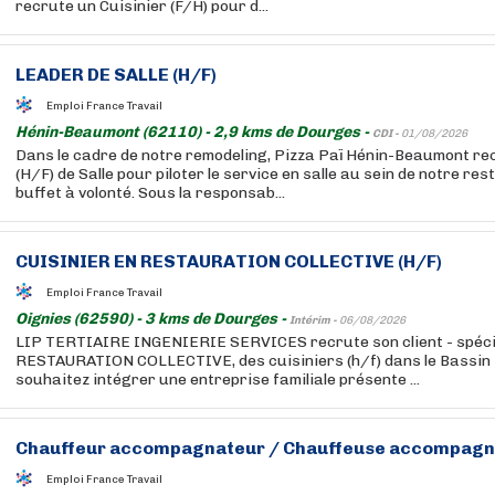
recrute un Cuisinier (F/H) pour d...
LEADER DE SALLE (H/F)
Emploi France Travail
Hénin-Beaumont (62110) - 2,9 kms de Dourges -
CDI -
01/08/2026
Dans le cadre de notre remodeling, Pizza Paï Hénin-Beaumont re
(H/F) de Salle pour piloter le service en salle au sein de notre r
buffet à volonté. Sous la responsab...
CUISINIER EN RESTAURATION COLLECTIVE (H/F)
Emploi France Travail
Oignies (62590) - 3 kms de Dourges -
Intérim -
06/08/2026
LIP TERTIAIRE INGENIERIE SERVICES recrute son client - spécia
RESTAURATION COLLECTIVE, des cuisiniers (h/f) dans le Bassin 
souhaitez intégrer une entreprise familiale présente ...
Chauffeur accompagnateur / Chauffeuse accompagna
Emploi France Travail