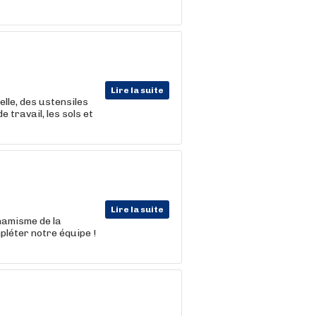
Lire la suite
elle, des ustensiles
 travail, les sols et
Lire la suite
ynamisme de la
léter notre équipe !