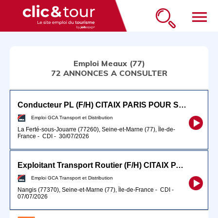
menu
Emploi Meaux (77)
72 ANNONCES A CONSULTER
Conducteur PL (F/H) CITAIX PARIS POUR SEPTEMBRE 2026
Emploi GCA Transport et Distribution
La Ferté-sous-Jouarre (77260), Seine-et-Marne (77), Île-de-
France
-
CDI
-
30/07/2026
Exploitant Transport Routier (F/H) CITAIX PARIS
Emploi GCA Transport et Distribution
Nangis (77370), Seine-et-Marne (77), Île-de-France
-
CDI
-
07/07/2026