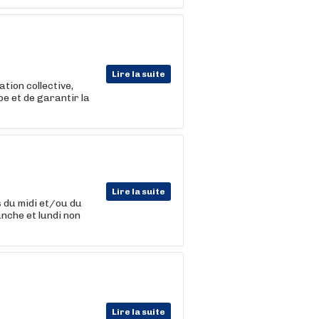
Lire la suite
tion collective,
pe et de garantir la
Lire la suite
s du midi et/ou du
anche et lundi non
Lire la suite