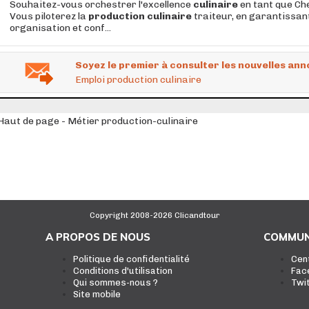
Souhaitez-vous orchestrer l'excellence
culinaire
en tant que Che
Vous piloterez la
production
culinaire
traiteur, en garantissant
organisation et conf...
Soyez le premier à consulter les nouvelles ann
Emploi production culinaire
Haut de page - Métier production-culinaire
Copyright 2008-2026 Clicandtour
A PROPOS DE NOUS
COMMUN
Politique de confidentialité
Cen
Conditions d'utilisation
Fac
Qui sommes-nous ?
Twi
Site mobile