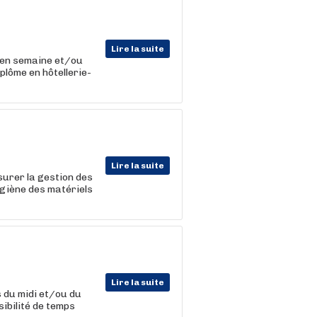
Lire la suite
l en semaine et/ou
plôme en hôtellerie-
Lire la suite
urer la gestion des
ygiène des matériels
Lire la suite
s du midi et/ou du
sibilité de temps