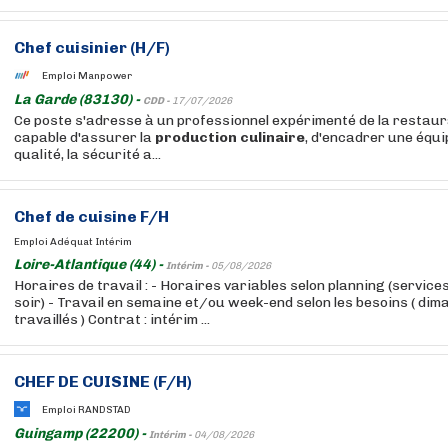
Chef cuisinier (H/F)
Emploi Manpower
La Garde (83130) -
CDD -
17/07/2026
Ce poste s'adresse à un professionnel expérimenté de la restaura
capable d'assurer la
production
culinaire
, d'encadrer une équi
qualité, la sécurité a...
Chef de cuisine F/H
Emploi Adéquat Intérim
Loire-Atlantique (44) -
Intérim -
05/08/2026
Horaires de travail : - Horaires variables selon planning (service
soir) - Travail en semaine et/ou week-end selon les besoins ( dim
travaillés ) Contrat : intérim ...
CHEF DE CUISINE (F/H)
Emploi RANDSTAD
Guingamp (22200) -
Intérim -
04/08/2026