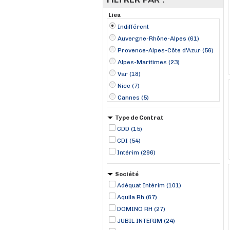
Lieu
Indifférent
Auvergne-Rhône-Alpes (61)
Provence-Alpes-Côte d'Azur (56)
Alpes-Maritimes (23)
Var (18)
Nice (7)
Cannes (5)
Poitiers (5)
Type de Contrat
Saint-Aignan (5)
CDD (15)
Évry (5)
CDI (54)
Cholet (4)
Intérim (296)
Hyères (4)
Le Castellet (4)
Société
Le Mont-Saint-Michel (4)
Adéquat Intérim (101)
Poissy (4)
Aquila Rh (67)
DOMINO RH (27)
JUBIL INTERIM (24)