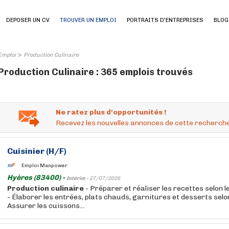
DEPOSER UN CV
TROUVER UN EMPLOI
PORTRAITS D'ENTREPRISES
BLOG
>
Emploi
Production Culinaire
Production Culinaire : 365 emplois trouvés
Ne ratez plus d'opportunités !
Recevez les nouvelles annonces de cette recherche
Cuisinier (H/F)
Emploi Manpower
Hyères (83400) -
Intérim -
27/07/2026
Production
culinaire
- Préparer et réaliser les recettes selon 
- Élaborer les entrées, plats chauds, garnitures et desserts selo
Assurer les cuissons...