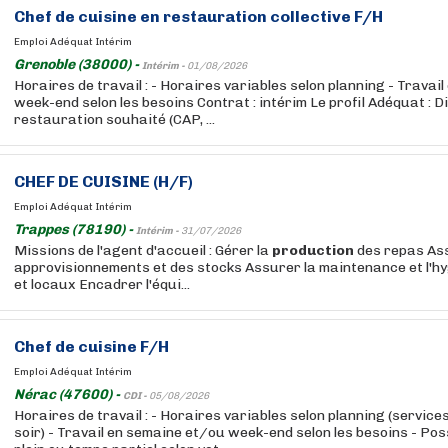
Chef de cuisine en restauration collective F/H
Emploi Adéquat Intérim
Grenoble (38000) -
Intérim -
01/08/2026
Horaires de travail : - Horaires variables selon planning - Travai
week-end selon les besoins Contrat : intérim Le profil Adéquat : Di
restauration souhaité (CAP, ...
CHEF DE CUISINE (H/F)
Emploi Adéquat Intérim
Trappes (78190) -
Intérim -
31/07/2026
Missions de l'agent d'accueil : Gérer la
production
des repas Ass
approvisionnements et des stocks Assurer la maintenance et l'h
et locaux Encadrer l'équi...
Chef de cuisine F/H
Emploi Adéquat Intérim
Nérac (47600) -
CDI -
05/08/2026
Horaires de travail : - Horaires variables selon planning (service
soir) - Travail en semaine et/ou week-end selon les besoins - Pos