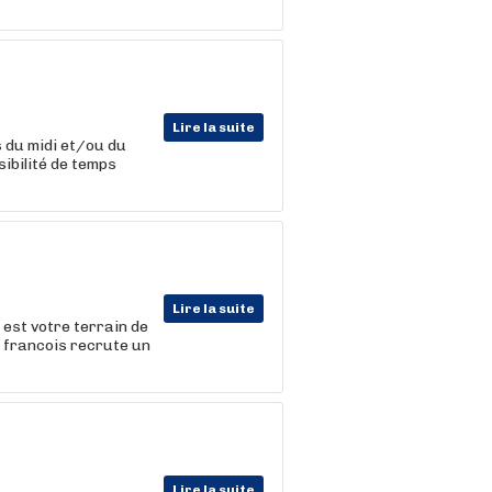
Lire la suite
s du midi et/ou du
sibilité de temps
Lire la suite
 est votre terrain de
e francois recrute un
Lire la suite