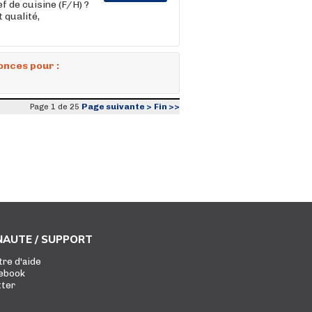
f de cuisine (F/H) ?
 qualité,
onces pour :
Page suivante >
Fin >>
Page 1 de 25
AUTE / SUPPORT
tre d'aide
ebook
tter