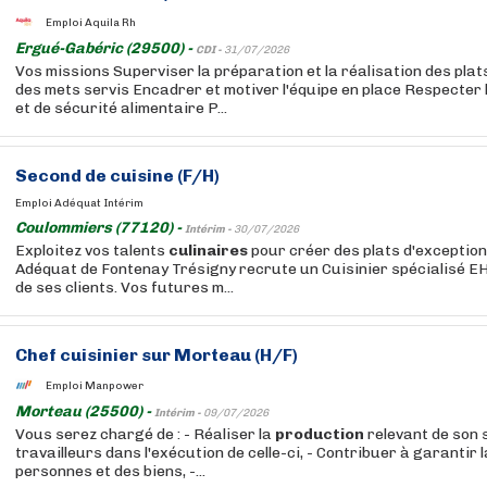
Emploi Aquila Rh
Ergué-Gabéric (29500) -
CDI -
31/07/2026
Vos missions Superviser la préparation et la réalisation des plats
des mets servis Encadrer et motiver l'équipe en place Respecter
et de sécurité alimentaire P...
Second de cuisine (F/H)
Emploi Adéquat Intérim
Coulommiers (77120) -
Intérim -
30/07/2026
Exploitez vos talents
culinaires
pour créer des plats d'exception
Adéquat de Fontenay Trésigny recrute un Cuisinier spécialisé EH
de ses clients. Vos futures m...
Chef cuisinier sur Morteau (H/F)
Emploi Manpower
Morteau (25500) -
Intérim -
09/07/2026
Vous serez chargé de : - Réaliser la
production
relevant de son 
travailleurs dans l'exécution de celle-ci, - Contribuer à garantir 
personnes et des biens, -...