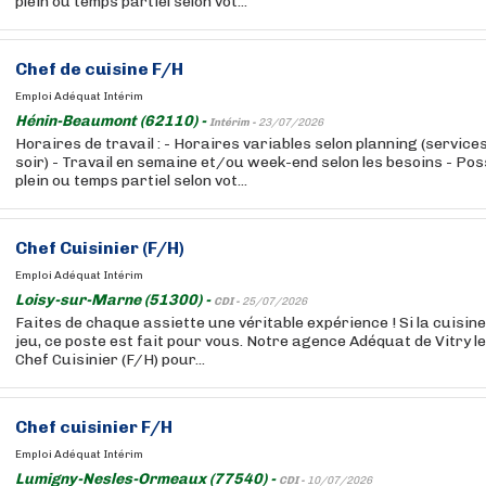
plein ou temps partiel selon vot...
Chef de cuisine F/H
Emploi Adéquat Intérim
Hénin-Beaumont (62110) -
Intérim -
23/07/2026
Horaires de travail : - Horaires variables selon planning (service
soir) - Travail en semaine et/ou week-end selon les besoins - Pos
plein ou temps partiel selon vot...
Chef Cuisinier (F/H)
Emploi Adéquat Intérim
Loisy-sur-Marne (51300) -
CDI -
25/07/2026
Faites de chaque assiette une véritable expérience ! Si la cuisine
jeu, ce poste est fait pour vous. Notre agence Adéquat de Vitry l
Chef Cuisinier (F/H) pour...
Chef cuisinier F/H
Emploi Adéquat Intérim
Lumigny-Nesles-Ormeaux (77540) -
CDI -
10/07/2026