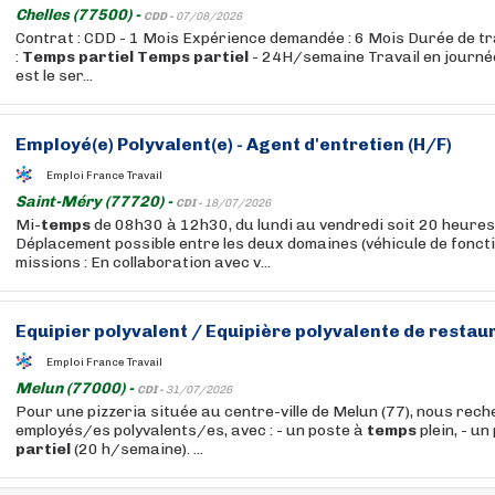
Chelles (77500) -
CDD -
07/08/2026
Contrat : CDD - 1 Mois Expérience demandée : 6 Mois Durée de t
:
Temps
partiel
Temps
partiel
- 24H/semaine Travail en journée
est le ser...
Employé(e) Polyvalent(e) - Agent d'entretien (H/F)
Emploi France Travail
Saint-Méry (77720) -
CDI -
18/07/2026
Mi-
temps
de 08h30 à 12h30, du lundi au vendredi soit 20 heure
Déplacement possible entre les deux domaines (véhicule de foncti
missions : En collaboration avec v...
Equipier polyvalent / Equipière polyvalente de restaur
Emploi France Travail
Melun (77000) -
CDI -
31/07/2026
Pour une pizzeria située au centre-ville de Melun (77), nous rec
employés/es polyvalents/es, avec : - un poste à
temps
plein, - un
partiel
(20 h/semaine). ...