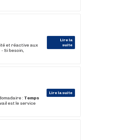
Lire la
té et réactive aux
suite
- Si besoin,
Lire la suite
bdomadaire :
Temps
il est le service