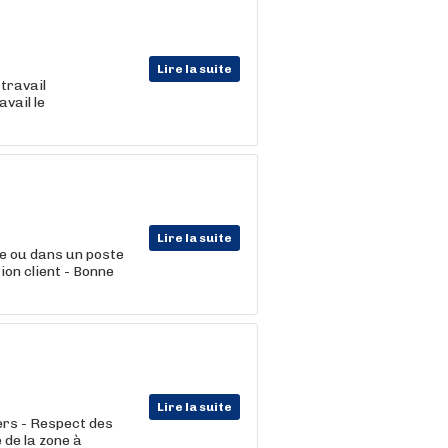
Lire la suite
travail
vail le
Lire la suite
te ou dans un poste
ion client - Bonne
Lire la suite
ers - Respect des
 de la zone à