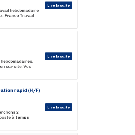
Lire la suite
ravail hebdomadaire
...France Travail
Lire la suite
s hebdomadaires.
on sur site. Vos
ation rapid (H/F)
Lire la suite
herchons 2
 poste à
temps