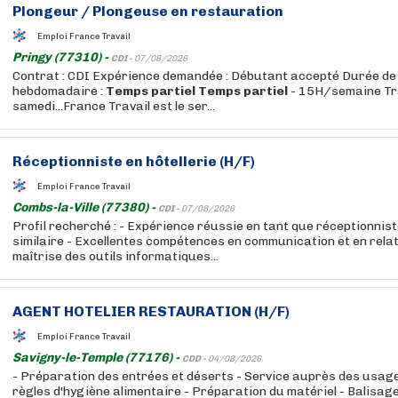
Plongeur / Plongeuse en restauration
Emploi France Travail
Pringy (77310) -
CDI -
07/08/2026
Contrat : CDI Expérience demandée : Débutant accepté Durée de 
hebdomadaire :
Temps
partiel
Temps
partiel
- 15H/semaine Tra
samedi...France Travail est le ser...
Réceptionniste en hôtellerie (H/F)
Emploi France Travail
Combs-la-Ville (77380) -
CDI -
07/08/2026
Profil recherché : - Expérience réussie en tant que réceptionnis
similaire - Excellentes compétences en communication et en relat
maîtrise des outils informatiques...
AGENT HOTELIER RESTAURATION (H/F)
Emploi France Travail
Savigny-le-Temple (77176) -
CDD -
04/08/2026
- Préparation des entrées et déserts - Service auprès des usag
règles d'hygiène alimentaire - Préparation du matériel - Balisage