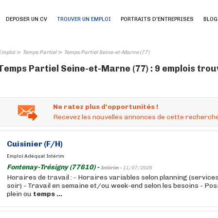
DEPOSER UN CV
TROUVER UN EMPLOI
PORTRAITS D'ENTREPRISES
BLOG
>
>
Emploi
Temps Partiel
Temps Partiel Seine-et-Marne (77)
Temps Partiel Seine-et-Marne (77) : 9 emplois tro
Ne ratez plus d'opportunités !
Recevez les nouvelles annonces de cette recherche
Cuisinier (F/H)
Emploi Adéquat Intérim
Fontenay-Trésigny (77610) -
Intérim -
11/07/2026
Horaires de travail : - Horaires variables selon planning (service
soir) - Travail en semaine et/ou week-end selon les besoins - Poss
plein ou
temps
...