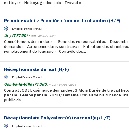
nettoyer - Nettoyage des sols - Travail e...
Premier valet / Première femme de chambre (H/F)
Emploi France Travail
Ury (77760) -
CDI -
30/07/2026
Compétences demandées : - Sens des responsabilités - Disponibili
demandes - Autonomie dans son travail - Entretien des chambres 
remplacement de l'équipier - Contrôle des...
Réceptionniste de nuit (H/F)
Emploi France Travail
Combs-la-Ville (77380) -
CDI -
07/08/2026
Contrat : CDI Expérience demandée : 3 Mois Durée de travail he
partiel
Temps
partiel
- 24H/semaine Travail de nuitFrance Trava
public de ...
Réceptionniste Polyvalent(e) tournant(e) (H/F)
Emploi France Travail