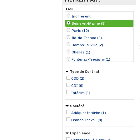
Lieu
Indifférent
Seine-et-Marne (9)
Paris (12)
Île-de-France (9)
Combs-la-Ville (2)
Chelles (1)
Fontenay-Trésigny (1)
Melun (1)
Type de Contrat
Pringy (1)
CDD (2)
Saint-Méry (1)
CDI (6)
Savigny-le-Temple (1)
Intérim (1)
Ury (1)
Société
Adéquat Intérim (1)
France Travail (8)
Expérience