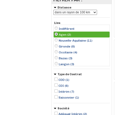
Distance
Lieu
Indifférent
Agen (2)
Nouvelle-Aquitaine (11)
Gironde (8)
Occitanie (4)
Bazas (3)
Langon (3)
Gers (2)
Type de Contrat
Bergerac (1)
CDD (1)
Lectoure (1)
CDI (6)
Mazères (1)
Intérim (7)
Saint-Émilion (1)
Saisonnier (1)
Ségoufielle (1)
Toulouse (1)
Société
Tournefeuille (1)
Adéquat Intérim (2)