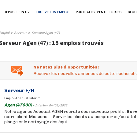
DEPOSER UN CV
TROUVER UN EMPLOI
PORTRAITS D'ENTREPRISES
BLOG
>
>
Emploi
Serveur
Serveur Agen (47)
Serveur Agen (47) : 15 emplois trouvés
Ne ratez plus d'opportunités !
Recevez les nouvelles annonces de cette recherche
Serveur
F/H
Emploi Adéquat Intérim
Agen (47000) -
Intérim -
04/08/2026
Notre agence Adéquat AGEN recrute des nouveaux profils :
Ser
notre client Missions : - Servir les clients au comptoir et/ou à tab
plonge et le nettoyage des équi...