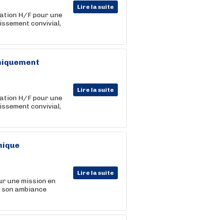
Lire la suite
ation H/F pour une
issement convivial,
uniquement
Lire la suite
ation H/F pour une
issement convivial,
mique
Lire la suite
ur une mission en
r son ambiance