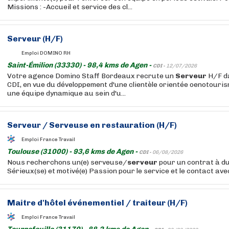
Missions : -Accueil et service des cl...
Serveur
(H/F)
Emploi DOMINO RH
Saint-Émilion (33330) - 98,4 kms de Agen -
CDI -
12/07/2026
Votre agence Domino Staff Bordeaux recrute un
Serveur
H/F da
CDI, en vue du développement d'une clientèle orientée oenotouri
une équipe dynamique au sein d'u...
Serveur
/ Serveuse en restauration (H/F)
Emploi France Travail
Toulouse (31000) - 93,6 kms de Agen -
CDI -
06/08/2026
Nous recherchons un(e) serveuse/
serveur
pour un contrat à du
Sérieux(se) et motivé(e) Passion pour le service et le contact avec l
Maitre d'hôtel événementiel / traiteur (H/F)
Emploi France Travail