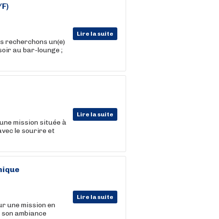
/F)
Lire la suite
s recherchons un(e)
oir au bar-lounge ;
Lire la suite
une mission située à
avec le sourire et
mique
Lire la suite
ur une mission en
r son ambiance