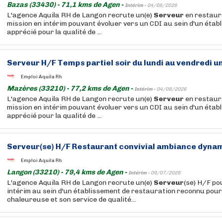
Bazas (33430) - 71,1 kms de Agen -
Intérim -
04/08/2026
L'agence Aquila RH de Langon recrute un(e)
Serveur
en restaur
mission en intérim pouvant évoluer vers un CDI au sein d'un établ
apprécié pour la qualité de ...
Serveur
H/F Temps partiel soir du lundi au vendredi 
Emploi Aquila Rh
Mazères (33210) - 77,2 kms de Agen -
Intérim -
04/08/2026
L'agence Aquila RH de Langon recrute un(e)
Serveur
en restaur
mission en intérim pouvant évoluer vers un CDI au sein d'un établ
apprécié pour la qualité de ...
Serveur
(se) H/F Restaurant convivial ambiance dyna
Emploi Aquila Rh
Langon (33210) - 79,4 kms de Agen -
Intérim -
09/07/2026
L'agence Aquila RH de Langon recrute un(e)
Serveur
(se) H/F po
intérim au sein d'un établissement de restauration reconnu pou
chaleureuse et son service de qualité...