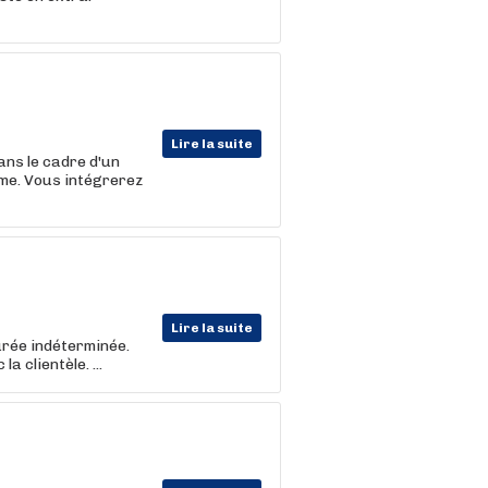
Lire la suite
ns le cadre d'un
sme. Vous intégrerez
Lire la suite
rée indéterminée.
a clientèle. ...