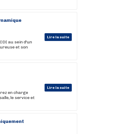
dynamique
Lire la suite
 CDI au sein d'un
eureuse et son
Lire la suite
erez en charge
alle, le service et
uniquement