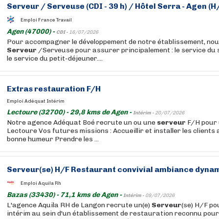
Serveur
/ Serveuse (CDI - 39 h) / Hôtel Serra - Agen (H
Emploi France Travail
Agen (47000) -
CDI -
16/07/2026
Pour accompagner le développement de notre établissement, nou
Serveur
/Serveuse pour assurer principalement : le service du s
le service du petit-déjeuner....
Extras restauration F/H
Emploi Adéquat Intérim
Lectoure (32700) - 29,8 kms de Agen -
Intérim -
20/07/2026
Notre agence Adéquat Boé recrute un ou une
serveur
F/H pour 
Lectoure Vos futures missions : Accueillir et installer les clients 
bonne humeur Prendre les ...
Serveur
(se) H/F Restaurant convivial ambiance dyna
Emploi Aquila Rh
Bazas (33430) - 71,1 kms de Agen -
Intérim -
09/07/2026
L'agence Aquila RH de Langon recrute un(e)
Serveur
(se) H/F po
intérim au sein d'un établissement de restauration reconnu pou