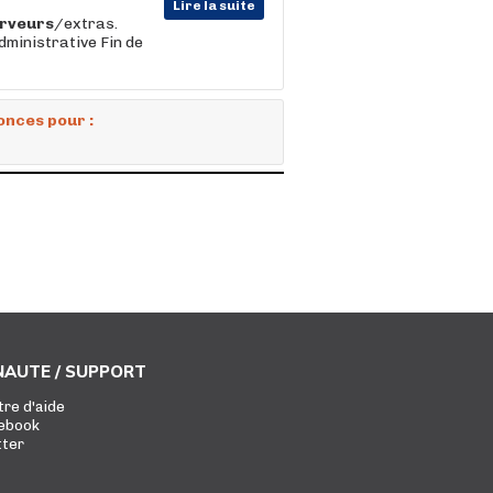
Lire la suite
rveurs
/extras.
dministrative Fin de
onces pour :
AUTE / SUPPORT
tre d'aide
ebook
tter