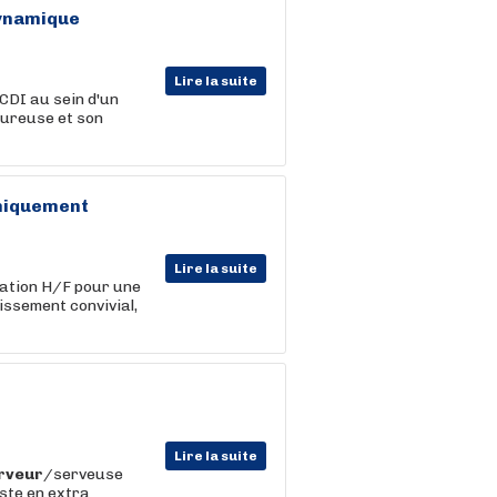
dynamique
Lire la suite
 CDI au sein d'un
eureuse et son
uniquement
Lire la suite
ation H/F pour une
issement convivial,
Lire la suite
rveur
/serveuse
ste en extra.