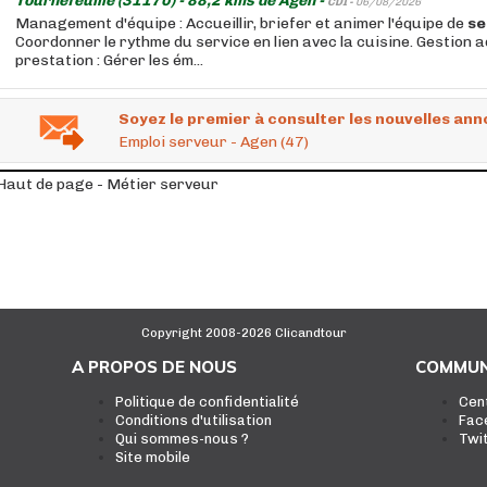
Tournefeuille (31170) - 88,2 kms de Agen -
CDI -
06/08/2026
Management d'équipe : Accueillir, briefer et animer l'équipe de
se
Coordonner le rythme du service en lien avec la cuisine. Gestion a
prestation : Gérer les ém...
Soyez le premier à consulter les nouvelles ann
Emploi serveur - Agen (47)
Haut de page - Métier serveur
Copyright 2008-2026 Clicandtour
A PROPOS DE NOUS
COMMUN
Politique de confidentialité
Cen
Conditions d'utilisation
Fac
Qui sommes-nous ?
Twi
Site mobile