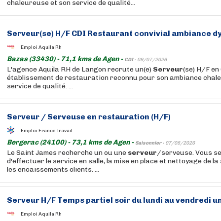
chaleureuse et son service de qualité...
Serveur
(se) H/F CDI Restaurant convivial ambiance 
Emploi Aquila Rh
Bazas (33430) - 71,1 kms de Agen -
CDI -
09/07/2026
L'agence Aquila RH de Langon recrute un(e)
Serveur
(se) H/F en
établissement de restauration reconnu pour son ambiance chal
service de qualité. ...
Serveur
/ Serveuse en restauration (H/F)
Emploi France Travail
Bergerac (24100) - 73,1 kms de Agen -
Saisonnier -
07/08/2026
Le Saint James recherche un ou une
serveur
/serveuse. Vous s
d'effectuer le service en salle, la mise en place et nettoyage de la s
les encaissements clients. ...
Serveur
H/F Temps partiel soir du lundi au vendredi 
Emploi Aquila Rh