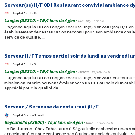
Serveur
(se) H/F CDI Restaurant convivial ambiance 
Emploi Aquila Rh
Langon (33210) - 79,4 kms de Agen -
CDI -
09/07/2026
L'agence Aquila RH de Langon recrute un(e)
Serveur
(se) H/F en
établissement de restauration reconnu pour son ambiance chal
service de qualité. ...
Serveur
H/F Temps partiel soir du lundi au vendredi 
Emploi Aquila Rh
Langon (33210) - 79,4 kms de Agen -
Intérim -
04/08/2026
L'agence Aquila RH de Langon recrute un(e)
Serveur
en restaur
mission en intérim pouvant évoluer vers un CDI au sein d'un établ
apprécié pour la qualité de ...
Serveur
/ Serveuse de restaurant (H/F)
Emploi France Travail
Ségoufielle (32600) - 75,6 kms de Agen -
CDD -
15/07/2026
Le Restaurant Chez Fabio situé à Ségoufielle recherche un(e)
se
expérimenté(e) pour renforcer son équipe en période estivale. Po