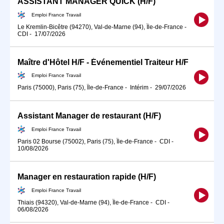
ASSISTANT MANAGER QUICK (H/F)
Emploi France Travail
Le Kremlin-Bicêtre (94270), Val-de-Marne (94), Île-de-France
-
CDI
-
17/07/2026
Maître d'Hôtel H/F - Événementiel Traiteur H/F
Emploi France Travail
Paris (75000), Paris (75), Île-de-France
-
Intérim
-
29/07/2026
Assistant Manager de restaurant (H/F)
Emploi France Travail
Paris 02 Bourse (75002), Paris (75), Île-de-France
-
CDI
-
10/08/2026
Manager en restauration rapide (H/F)
Emploi France Travail
Thiais (94320), Val-de-Marne (94), Île-de-France
-
CDI
-
06/08/2026