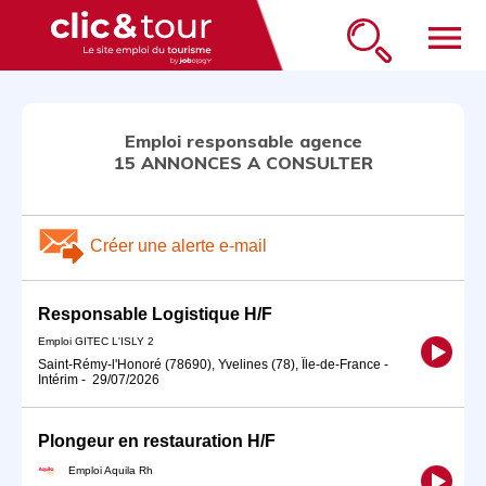
menu
Emploi responsable agence
15 ANNONCES A CONSULTER
Créer une alerte e-mail
Responsable Logistique H/F
Emploi GITEC L'ISLY 2
Saint-Rémy-l'Honoré (78690), Yvelines (78), Île-de-France
-
Intérim
-
29/07/2026
Plongeur en restauration H/F
Emploi Aquila Rh