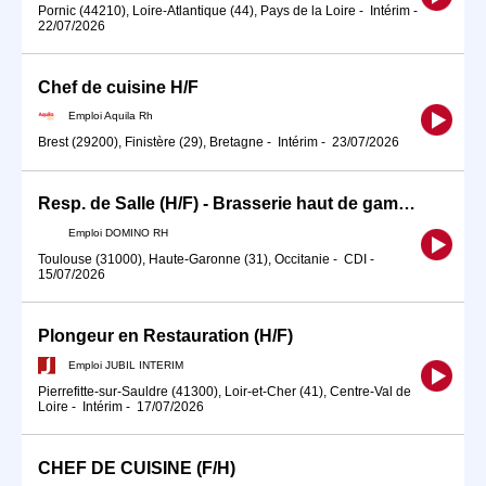
Pornic (44210), Loire-Atlantique (44), Pays de la Loire
-
Intérim
-
22/07/2026
Chef de cuisine H/F
Emploi Aquila Rh
Brest (29200), Finistère (29), Bretagne
-
Intérim
-
23/07/2026
Resp. de Salle (H/F) - Brasserie haut de gamme
Emploi DOMINO RH
Toulouse (31000), Haute-Garonne (31), Occitanie
-
CDI
-
15/07/2026
Plongeur en Restauration (H/F)
Emploi JUBIL INTERIM
Pierrefitte-sur-Sauldre (41300), Loir-et-Cher (41), Centre-Val de
Loire
-
Intérim
-
17/07/2026
CHEF DE CUISINE (F/H)