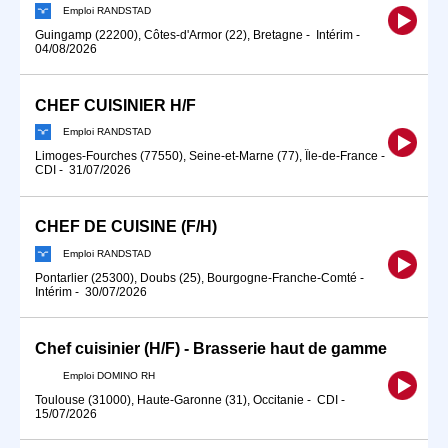
Emploi RANDSTAD
Guingamp (22200), Côtes-d'Armor (22), Bretagne
-
Intérim
-
04/08/2026
CHEF CUISINIER H/F
Emploi RANDSTAD
Limoges-Fourches (77550), Seine-et-Marne (77), Île-de-France
-
CDI
-
31/07/2026
CHEF DE CUISINE (F/H)
Emploi RANDSTAD
Pontarlier (25300), Doubs (25), Bourgogne-Franche-Comté
-
Intérim
-
30/07/2026
Chef cuisinier (H/F) - Brasserie haut de gamme
Emploi DOMINO RH
Toulouse (31000), Haute-Garonne (31), Occitanie
-
CDI
-
15/07/2026