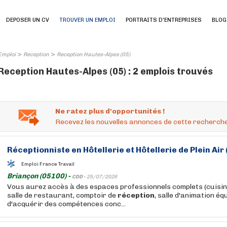
DEPOSER UN CV
TROUVER UN EMPLOI
PORTRAITS D'ENTREPRISES
BLOG
>
>
Emploi
Reception
Reception Hautes-Alpes (05)
Reception Hautes-Alpes (05) : 2 emplois trouvés
Ne ratez plus d'opportunités !
Recevez les nouvelles annonces de cette recherche
Réceptionniste
en Hôtellerie et Hôtellerie de Plein Air 
Emploi France Travail
Briançon (05100) -
CDD -
25/07/2026
Vous aurez accès à des espaces professionnels complets (cuisin
salle de restaurant, comptoir de
réception
, salle d'animation équ
d'acquérir des compétences conc...