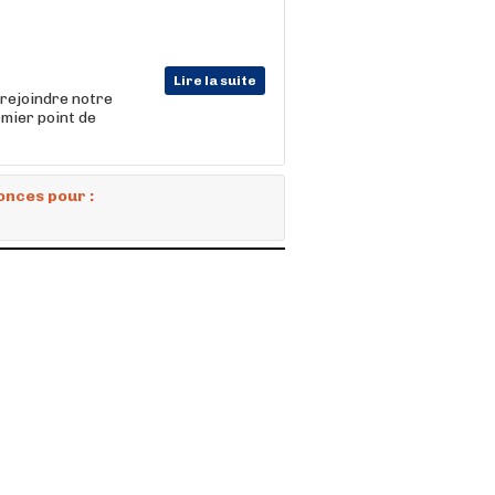
Lire la suite
rejoindre notre
emier point de
onces pour :