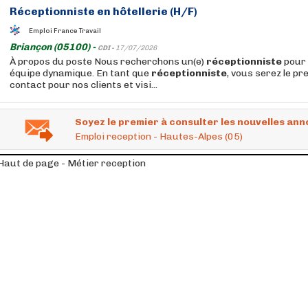
Réceptionniste
en hôtellerie (H/F)
Emploi France Travail
Briançon (05100) -
CDI -
17/07/2026
À propos du poste Nous recherchons un(e)
réceptionniste
pour 
équipe dynamique. En tant que
réceptionniste
, vous serez le pr
contact pour nos clients et visi...
Soyez le premier à consulter les nouvelles ann
Emploi reception - Hautes-Alpes (05)
Haut de page - Métier reception