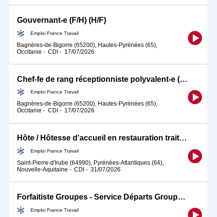
Gouvernant-e (F/H) (H/F)
Emploi France Travail
Bagnères-de-Bigorre (65200), Hautes-Pyrénées (65),
Occitanie
-
CDI
-
17/07/2026
Chef-fe de rang réceptionniste polyvalent-e (F/H) (H/F)
Emploi France Travail
Bagnères-de-Bigorre (65200), Hautes-Pyrénées (65),
Occitanie
-
CDI
-
17/07/2026
Hôte / Hôtesse d'accueil en restauration traiteur (H/F)
Emploi France Travail
Saint-Pierre-d'Irube (64990), Pyrénées-Atlantiques (64),
Nouvelle-Aquitaine
-
CDI
-
31/07/2026
Forfaitiste Groupes - Service Départs Groupes (H/F)
Emploi France Travail