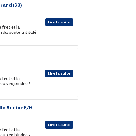
rand (63)
Lire la suite
fret et la
du poste Intitulé
Lire la suite
fret et la
us rejoindre ?
le Senior F/H
Lire la suite
fret et la
us rejoindre ?