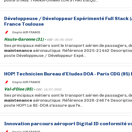
poste STAGE TRANSFORMATION STRATÉGIQU...
Développeuse / Développeur Expérimenté Full Stack (
France Toulouse
Emploi AIR FRANCE
Haute-Garonne (31) -
CDI -
06/08/2026
Ses principaux métiers sont le transport aérien de passagers, de 
maintenance
aéronautique. Référence 2025-21442 Description 
poste Développeuse / Développeur Expé...
HOP! Technicien Bureau d'Etudes DOA - Paris CDG (95)
Emploi AIR FRANCE
Val-d'Oise (95) -
CDI -
18/07/2026
Ses principaux métiers sont le transport aérien de passagers, de 
maintenance
aéronautique. Référence 2026-24674 Description 
poste HOP! Le BE-DOA s'assure que l'e...
Innovation parcours aéroport Digital ID conformité 
Emploi AIR FRANCE