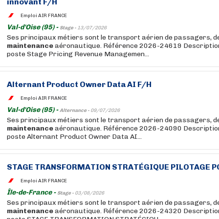
innovant F/H
Emploi AIR FRANCE
Val-d'Oise (95) -
Stage -
13/07/2026
Ses principaux métiers sont le transport aérien de passagers, de 
maintenance
aéronautique. Référence 2026-24619 Description 
poste Stage Pricing Revenue Managemen...
Alternant Product Owner Data AI F/H
Emploi AIR FRANCE
Val-d'Oise (95) -
Alternance -
09/07/2026
Ses principaux métiers sont le transport aérien de passagers, de 
maintenance
aéronautique. Référence 2026-24090 Description 
poste Alternant Product Owner Data AI...
STAGE TRANSFORMATION STRATÉGIQUE PILOTAGE P
Emploi AIR FRANCE
Île-de-France -
Stage -
03/08/2026
Ses principaux métiers sont le transport aérien de passagers, de 
maintenance
aéronautique. Référence 2026-24320 Description 