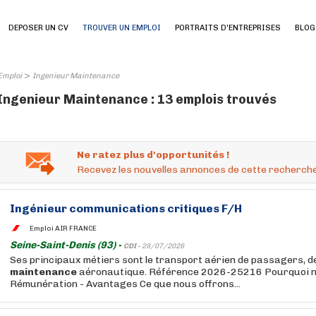
DEPOSER UN CV
TROUVER UN EMPLOI
PORTRAITS D'ENTREPRISES
BLOG
>
Emploi
Ingenieur Maintenance
Ingenieur Maintenance : 13 emplois trouvés
Ne ratez plus d'opportunités !
Recevez les nouvelles annonces de cette recherche
Ingénieur
communications critiques F/H
Emploi AIR FRANCE
Seine-Saint-Denis (93) -
CDI -
28/07/2026
Ses principaux métiers sont le transport aérien de passagers, de 
maintenance
aéronautique. Référence 2026-25216 Pourquoi no
Rémunération - Avantages Ce que nous offrons...