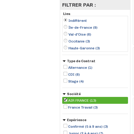
FILTRER PAR :
Lieu
Indifférent
Île-de-France (9)
Val-d'Oise (6)
Occitanie (3)
Haute-Garonne (3)
Type de Contrat
Alternance (1)
CDI (8)
Stage (4)
Société
AIR FRANCE (13)
France Travail (3)
Expérience
Confirmé (5 à 9 ans) (3)
Junior (2 à 4 ans) (7)