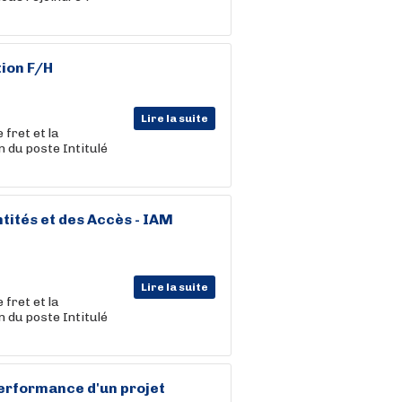
tion F/H
Lire la suite
fret et la
du poste Intitulé
tités et des Accès - IAM
Lire la suite
fret et la
du poste Intitulé
erformance d'un projet