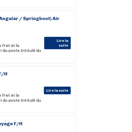
Angular / Springboot) Air
Lire la
fret et la
suite
du poste Intitulé du
 F/H
Lire la suite
fret et la
du poste Intitulé du
voyage F/H