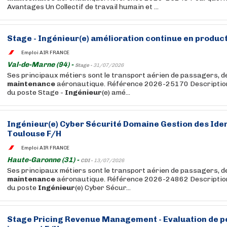
Avantages Un Collectif de travail humain et ...
Stage -
Ingénieur
(e) amélioration continue en produc
Emploi AIR FRANCE
Val-de-Marne (94) -
Stage -
31/07/2026
Ses principaux métiers sont le transport aérien de passagers, de 
maintenance
aéronautique. Référence 2026-25170 Description 
du poste Stage -
Ingénieur
(e) amé...
Ingénieur
(e) Cyber Sécurité Domaine Gestion des Iden
Toulouse F/H
Emploi AIR FRANCE
Haute-Garonne (31) -
CDI -
13/07/2026
Ses principaux métiers sont le transport aérien de passagers, de 
maintenance
aéronautique. Référence 2026-24862 Description 
du poste
Ingénieur
(e) Cyber Sécur...
Stage Pricing Revenue Management - Evaluation de p