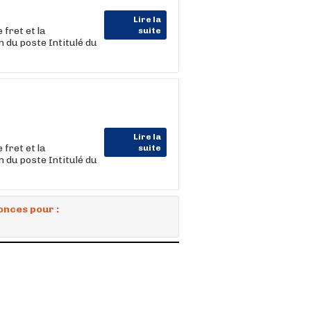
Lire la
fret et la
suite
du poste Intitulé du
Lire la
fret et la
suite
du poste Intitulé du
onces pour :