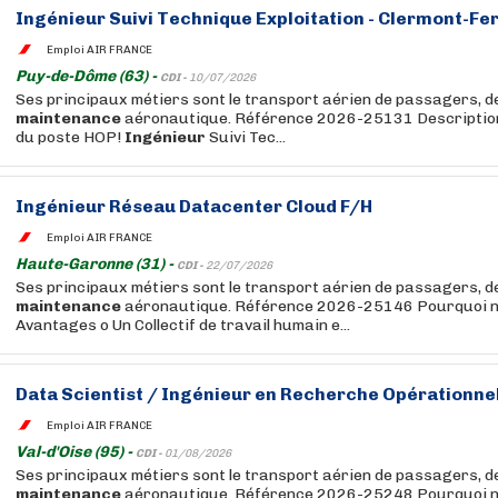
Ingénieur
Suivi Technique Exploitation - Clermont-Fer
Emploi AIR FRANCE
Puy-de-Dôme (63) -
CDI -
10/07/2026
Ses principaux métiers sont le transport aérien de passagers, de 
maintenance
aéronautique. Référence 2026-25131 Description 
du poste HOP!
Ingénieur
Suivi Tec...
Ingénieur
Réseau Datacenter Cloud F/H
Emploi AIR FRANCE
Haute-Garonne (31) -
CDI -
22/07/2026
Ses principaux métiers sont le transport aérien de passagers, de 
maintenance
aéronautique. Référence 2026-25146 Pourquoi no
Avantages o Un Collectif de travail humain e...
Data Scientist /
Ingénieur
en Recherche Opérationnel
Emploi AIR FRANCE
Val-d'Oise (95) -
CDI -
01/08/2026
Ses principaux métiers sont le transport aérien de passagers, de 
maintenance
aéronautique. Référence 2026-25248 Pourquoi no