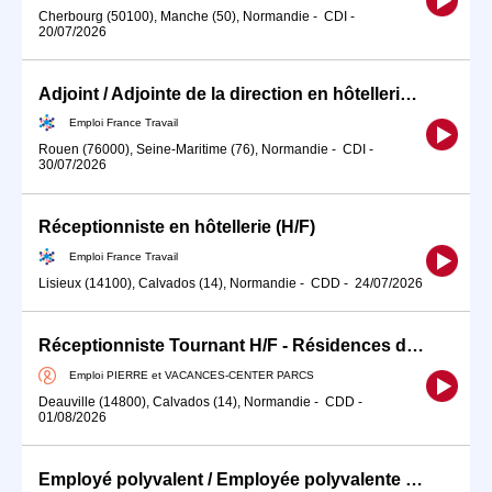
Cherbourg (50100), Manche (50), Normandie
-
CDI
-
20/07/2026
Adjoint / Adjointe de la direction en hôtellerie-restauration (H/F)
Emploi France Travail
Rouen (76000), Seine-Maritime (76), Normandie
-
CDI
-
30/07/2026
Réceptionniste en hôtellerie (H/F)
Emploi France Travail
Lisieux (14100), Calvados (14), Normandie
-
CDD
-
24/07/2026
Réceptionniste Tournant H/F - Résidences de Tourisme Pierre Vacances
Emploi PIERRE et VACANCES-CENTER PARCS
Deauville (14800), Calvados (14), Normandie
-
CDD
-
01/08/2026
Employé polyvalent / Employée polyvalente en établissement hôteli (H/F)