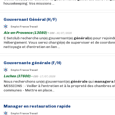
housekeeping. Vos missions ...
Gouvernant
Général
(H/F)
Emploi France Travail
Aix-en-Provence (13080) -
CDI -
30/07/2026
E Setclub recherche un(e) gouvernant(e)
général
(e) pour rejoin
Hébergement. Vous serez chargé(e) de superviser et de coordonne
nettoyage et d'entretien en lien ...
Gouvernante
générale
(F/H)
Emploi France Travail
Loches (37600) -
CDI -
17/07/2026
Nous recherchons un(e) gouvernant(e)
générale
qui
managera
MISSIONS : - Veiller à l'entretien et à la propreté des chambres e
communes - Mettre en place...
Manager
en restauration rapide
Emploi France Travail