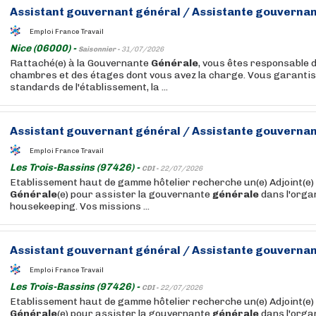
Assistant gouvernant
général
/ Assistante gouverna
Emploi France Travail
Nice (06000) -
Saisonnier -
31/07/2026
Rattaché(e) à la Gouvernante
Générale
, vous êtes responsable d
chambres et des étages dont vous avez la charge. Vous garantis
standards de l'établissement, la ...
Assistant gouvernant
général
/ Assistante gouverna
Emploi France Travail
Les Trois-Bassins (97426) -
CDI -
22/07/2026
Etablissement haut de gamme hôtelier recherche un(e) Adjoint(e)
Générale
(e) pour assister la gouvernante
générale
dans l'orga
housekeeping. Vos missions ...
Assistant gouvernant
général
/ Assistante gouverna
Emploi France Travail
Les Trois-Bassins (97426) -
CDI -
22/07/2026
Etablissement haut de gamme hôtelier recherche un(e) Adjoint(e)
Générale
(e) pour assister la gouvernante
générale
dans l'orga