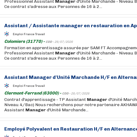
Professionnel Assistant
Manager
d'Unité Marchande - Niveau B
Ce contrat s'adresse aux Personnes de 16 à 2...
Assistant / Assistante
manager
en restauration en Ap
Emploi France Travail
Colomiers (31770) -
CDD -
29/07/2026
Formation en apprentissage assurée par SAM FT Accompagnemen
Professionnel Assistant
Manager
d'Unité Marchande - Niveau B
Ce contrat s'adresse aux Personnes de 16 à 2...
Assistant
Manager
d'Unité Marchande H/F en Alterna
Emploi France Travail
Clermont-Ferrand (63000) -
CDD -
28/07/2026
Contrat d'apprentissage - TP Assistant
Manager
d'Unité Marc
Niveau 4/Bac) Nous recherchons pour notre partenaire AKHA
Assistant
Manager
d'Unité Marchande...
Employé Polyvalent en Restauration H/F en Alternance