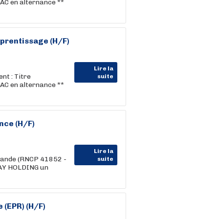
AC en alternance **
prentissage (H/F)
Lire la
t : Titre
suite
AC en alternance **
nce (H/F)
Lire la
hande (RNCP 41852 -
suite
WAY HOLDING un
 (EPR) (H/F)