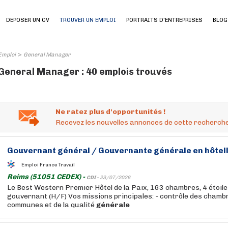
DEPOSER UN CV
TROUVER UN EMPLOI
PORTRAITS D'ENTREPRISES
BLOG
>
Emploi
General Manager
General Manager : 40 emplois trouvés
Ne ratez plus d'opportunités !
Recevez les nouvelles annonces de cette recherche
Gouvernant
général
/ Gouvernante
générale
en hôtel
Emploi France Travail
Reims (51051 CEDEX) -
CDI -
23/07/2026
Le Best Western Premier Hôtel de la Paix, 163 chambres, 4 étoil
gouvernant (H/F) Vos missions principales: - contrôle des chamb
communes et de la qualité
générale