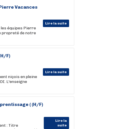
 Pierre Vacances
Lire la suite
e les équipes Pierre
e propreté de notre
(H/F)
Lire la suite
ent niçois en pleine
DI. L'enseigne
prentissage ( (H/F)
Lire la
t : Titre
suite