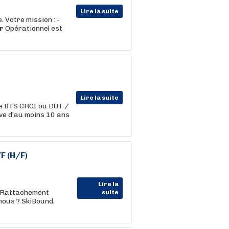
Lire la suite
 Votre mission : -
r
Opérationnel est
Lire la suite
ype BTS CRCI ou DUT /
ve d'au moins 10 ans
F (H/F)
Lire la
7 Rattachement
suite
ous ? SkiBound,