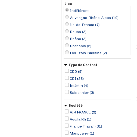
Lieu
Indifférent
Auvergne-Rhône-Alpes (10)
Île-de-France (7)
Doubs (3)
Rhône (3)
Grenoble (2)
Les Trois-Bassins (2)
Lyon (2)
Type de Contrat
Morteau (2)
CDD (9)
Nice (2)
CDI (23)
Aix-en-Provence (1)
Intérim (4)
Albertville (1)
Saisonnier (3)
Bailly-Romainvilliers (1)
Bordeaux (1)
Société
Bourg-Saint-Maurice (1)
AIR FRANCE (2)
Aquila Rh (1)
France Travail (31)
Manpower (1)