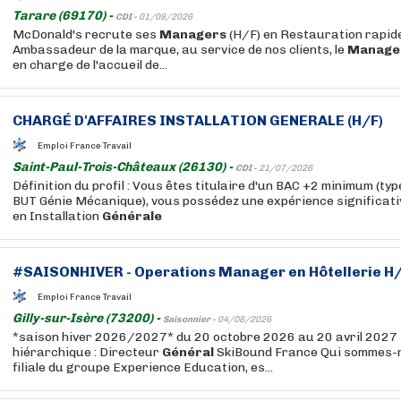
Tarare (69170) -
CDI -
01/08/2026
McDonald's recrute ses
Managers
(H/F) en Restauration rapide.
Ambassadeur de la marque, au service de nos clients, le
Manage
en charge de l'accueil de...
CHARGÉ D'AFFAIRES INSTALLATION
GENERALE
(H/F)
Emploi France Travail
Saint-Paul-Trois-Châteaux (26130) -
CDI -
21/07/2026
Définition du profil : Vous êtes titulaire d'un BAC +2 minimum (t
BUT Génie Mécanique), vous possédez une expérience significati
en Installation
Générale
#SAISONHIVER - Operations
Manager
en Hôtellerie H/
Emploi France Travail
Gilly-sur-Isère (73200) -
Saisonnier -
04/08/2026
*saison hiver 2026/2027* du 20 octobre 2026 au 20 avril 202
hiérarchique : Directeur
Général
SkiBound France Qui sommes-n
filiale du groupe Experience Education, es...