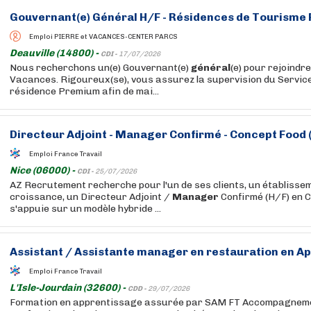
Gouvernant(e)
Général
H/F - Résidences de Tourisme
Emploi PIERRE et VACANCES-CENTER PARCS
Deauville (14800) -
CDI -
17/07/2026
Nous recherchons un(e) Gouvernant(e)
général
(e) pour rejoindr
Vacances. Rigoureux(se), vous assurez la supervision du Servic
résidence Premium afin de mai...
Directeur Adjoint -
Manager
Confirmé - Concept Food 
Emploi France Travail
Nice (06000) -
CDI -
25/07/2026
AZ Recrutement recherche pour l'un de ses clients, un établissem
croissance, un Directeur Adjoint /
Manager
Confirmé (H/F) en C
s'appuie sur un modèle hybride ...
Assistant / Assistante
manager
en restauration en Ap
Emploi France Travail
L'Isle-Jourdain (32600) -
CDD -
29/07/2026
Formation en apprentissage assurée par SAM FT Accompagnemen