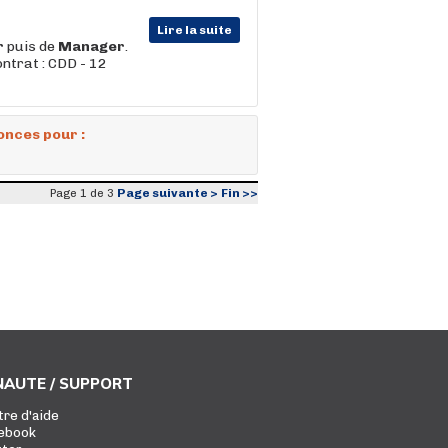
Lire la suite
r
puis de
Manager
.
ntrat : CDD - 12
onces pour :
Page suivante >
Fin >>
Page 1 de 3
AUTE / SUPPORT
tre d'aide
ebook