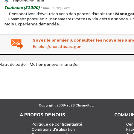
Emploi France Travail
Toulouse (31000) -
CDD -
06/08/2026
. - Perspectives d'évolution vers des postes d'Assistant
Manage
_ Comment postuler ? Transmettez votre CV via cette annonce. Co
Mois Expérience demandée...
Soyez le premier à consulter les nouvelles ann
Emploi general manager
Haut de page - Métier general-manager
Copyright 2008-2026 Clicandtour
A PROPOS DE NOUS
COMMUN
Politique de confidentialité
Cen
Conditions d'utilisation
Fac