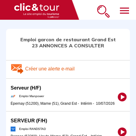
menu
Emploi garcon de restaurant Grand Est
23 ANNONCES A CONSULTER
Créer une alerte e-mail
Serveur (H/F)
Emploi Manpower
Épernay (51200), Marne (51), Grand Est
-
Intérim
-
10/07/2026
SERVEUR (F/H)
Emploi RANDSTAD