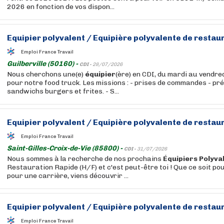
2026 en fonction de vos dispon...
Equipier
polyvalent
/
Equipière
polyvalente
de restaur
Emploi France Travail
Guilberville (50160) -
CDI -
28/07/2026
Nous cherchons une(e)
équipier
(ère) en CDI, du mardi au vendr
pour notre food truck. Les missions : - prises de commandes - pr
sandwichs burgers et frites. - S...
Equipier
polyvalent
/
Equipière
polyvalente
de restaur
Emploi France Travail
Saint-Gilles-Croix-de-Vie (85800) -
CDI -
31/07/2026
Nous sommes à la recherche de nos prochains
Équipiers
Polyva
Restauration Rapide (H/F) et c'est peut-être toi ! Que ce soit po
pour une carrière, viens découvrir ...
Equipier
polyvalent
/
Equipière
polyvalente
de restaur
Emploi France Travail