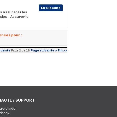
Lire la suite
s assurerez les
ndes - Assurer le
onces pour :
édente
Page suivante >
Fin >>
Page 2 de 18
AUTE / SUPPORT
tre d'aide
ebook