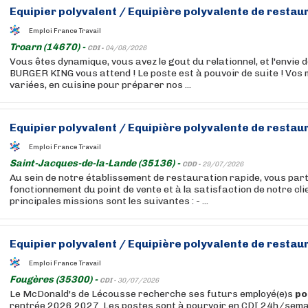
Equipier
polyvalent
/
Equipière
polyvalente
de restaur
Emploi France Travail
Troarn (14670) -
CDI -
04/08/2026
Vous êtes dynamique, vous avez le gout du relationnel, et l'envie 
BURGER KING vous attend ! Le poste est à pouvoir de suite ! Vos
variées, en cuisine pour préparer nos ...
Equipier
polyvalent
/
Equipière
polyvalente
de restaur
Emploi France Travail
Saint-Jacques-de-la-Lande (35136) -
CDD -
29/07/2026
Au sein de notre établissement de restauration rapide, vous part
fonctionnement du point de vente et à la satisfaction de notre cli
principales missions sont les suivantes : - ...
Equipier
polyvalent
/
Equipière
polyvalente
de restaur
Emploi France Travail
Fougères (35300) -
CDI -
30/07/2026
Le McDonald's de Lécousse recherche ses futurs employé(e)s
po
rentrée 2026 2027. Les postes sont à pourvoir en CDI 24h/semai