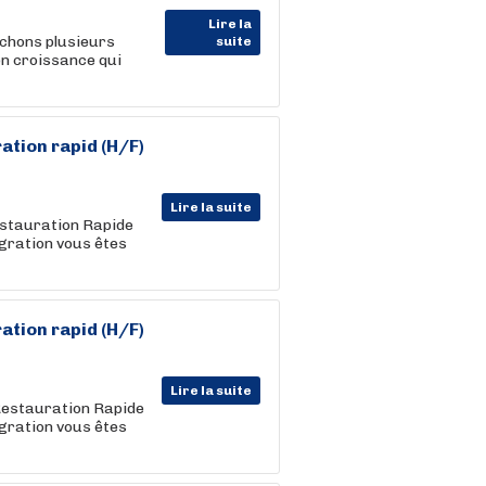
Lire la
rchons plusieurs
suite
en croissance qui
ation rapid (H/F)
Lire la suite
stauration Rapide
gration vous êtes
ation rapid (H/F)
Lire la suite
estauration Rapide
gration vous êtes