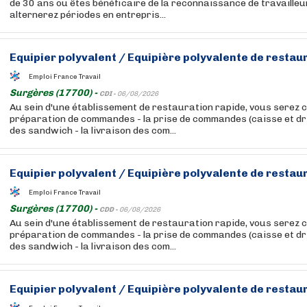
de 30 ans ou êtes bénéficaire de la reconnaissance de travailleu
alternerez périodes en entrepris...
Equipier
polyvalent
/
Equipière
polyvalente
de restaur
Emploi France Travail
Surgères (17700) -
CDI -
06/08/2026
Au sein d'une établissement de restauration rapide, vous serez ch
préparation de commandes - la prise de commandes (caisse et dri
des sandwich - la livraison des com...
Equipier
polyvalent
/
Equipière
polyvalente
de restaur
Emploi France Travail
Surgères (17700) -
CDD -
06/08/2026
Au sein d'une établissement de restauration rapide, vous serez ch
préparation de commandes - la prise de commandes (caisse et dri
des sandwich - la livraison des com...
Equipier
polyvalent
/
Equipière
polyvalente
de restaur