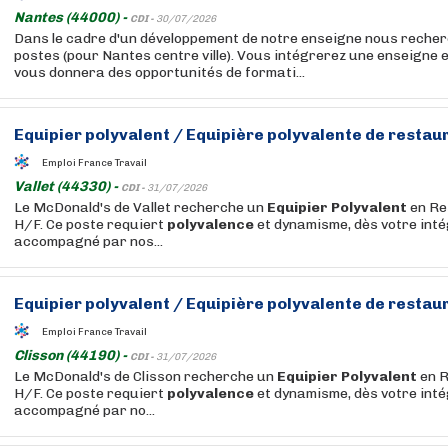
Nantes (44000) -
CDI -
30/07/2026
Dans le cadre d'un développement de notre enseigne nous reche
postes (pour Nantes centre ville). Vous intégrerez une enseigne 
vous donnera des opportunités de formati...
Equipier
polyvalent
/
Equipière
polyvalente
de restaur
Emploi France Travail
Vallet (44330) -
CDI -
31/07/2026
Le McDonald's de Vallet recherche un
Equipier
Polyvalent
en Re
H/F. Ce poste requiert
polyvalence
et dynamisme, dès votre inté
accompagné par nos...
Equipier
polyvalent
/
Equipière
polyvalente
de restaur
Emploi France Travail
Clisson (44190) -
CDI -
31/07/2026
Le McDonald's de Clisson recherche un
Equipier
Polyvalent
en R
H/F. Ce poste requiert
polyvalence
et dynamisme, dès votre inté
accompagné par no...