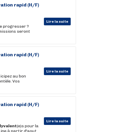
ation rapid (H/F)
Lire la suite
de progresser ?
 missions seront
ation rapid (H/F)
Lire la suite
icipez au bon
entèle. Vos
ation rapid (H/F)
Lire la suite
lyvalent
(e)s pour la
ne à partir d'aout