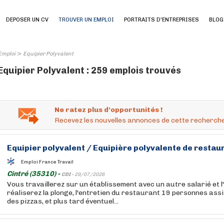
DEPOSER UN CV
TROUVER UN EMPLOI
PORTRAITS D'ENTREPRISES
BLOG
>
Emploi
Equipier Polyvalent
Equipier Polyvalent : 259 emplois trouvés
Ne ratez plus d'opportunités !
Recevez les nouvelles annonces de cette recherche
Equipier
polyvalent
/
Equipière
polyvalente
de restaur
Emploi France Travail
Cintré (35310) -
CDI -
29/07/2026
Vous travaillerez sur un établissement avec un autre salarié et 
réaliserez la plonge, l'entretien du restaurant 19 personnes assi
des pizzas, et plus tard éventuel...