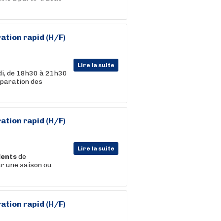
ation rapid (H/F)
Lire la suite
edi, de 18h30 à 21h30
éparation des
ation rapid (H/F)
Lire la suite
lents
de
ur une saison ou
ation rapid (H/F)