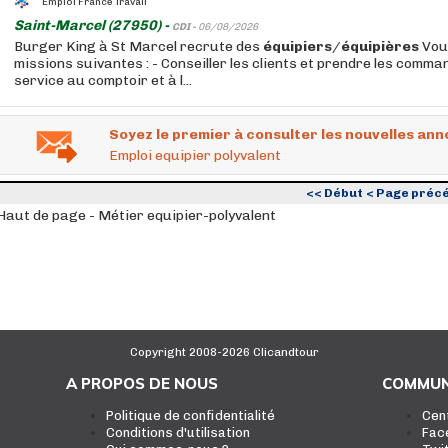
Emploi France Travail
Saint-Marcel (27950) -
CDI -
06/08/2026
Burger King à St Marcel recrute des
équipiers
/
équipières
Vou
missions suivantes : - Conseiller les clients et prendre les comma
service au comptoir et à l...
Soyez le premier à consulter les nouvelles ann
Emploi equipier polyvalent
<< Début
< Page préc
Haut de page - Métier equipier-polyvalent
Copyright 2008-2026 Clicandtour
A PROPOS DE NOUS
COMMUN
Politique de confidentialité
Cen
Conditions d'utilisation
Fac