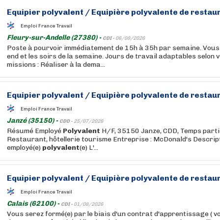
Equipier
polyvalent
/
Equipière
polyvalente
de restaur
Emploi France Travail
Fleury-sur-Andelle (27380) -
CDI -
06/08/2026
Poste à pourvoir immédiatement de 15h à 35h par semaine. Vous t
end et les soirs de la semaine. Jours de travail adaptables selon v
missions : Réaliser à la dema...
Equipier
polyvalent
/
Equipière
polyvalente
de restaur
Emploi France Travail
Janzé (35150) -
CDD -
25/07/2026
Résumé Employé
Polyvalent
H/F, 35150 Janze, CDD, Temps partie
Restaurant, hôtellerie tourisme Entreprise : McDonald's Descript
employé(e)
polyvalent
(e) L'...
Equipier
polyvalent
/
Equipière
polyvalente
de restaur
Emploi France Travail
Calais (62100) -
CDI -
01/08/2026
Vous serez formé(e) par le biais d'un contrat d'apprentissage ( 