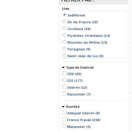
Lieu
Indifférent
Île-de-France (32)
Occitanie (29)
Pyrénées-Orientales (14)
Bouches-du-Rhône (13)
Perpignan (9)
Saint-Jean-de-Luz (6)
Denain (3)
Type de Contrat
Marseille (3)
CDD (60)
Martigues (3)
CDI (177)
Pyla sur Mer (3)
Intérim (12)
Sainte-Geneviève-des-Bois (3)
Saisonnier (7)
Amiens (2)
Annecy (2)
Société
Biarritz (2)
Adéquat Intérim (8)
France Travail (249)
Manpower (2)