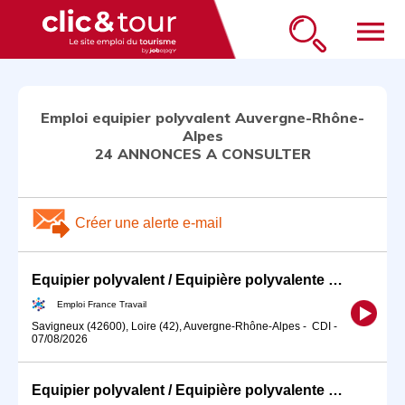
menu
Emploi equipier polyvalent Auvergne-Rhône-
Alpes
24 ANNONCES A CONSULTER
Créer une alerte e-mail
Equipier polyvalent / Equipière polyvalente de restauration rapid (H/F)
Emploi France Travail
Savigneux (42600), Loire (42), Auvergne-Rhône-Alpes
-
CDI
-
07/08/2026
Equipier polyvalent / Equipière polyvalente de restauration rapid (H/F)