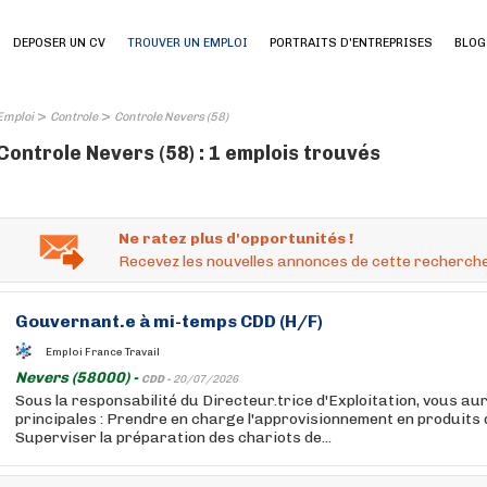
DEPOSER UN CV
TROUVER UN EMPLOI
PORTRAITS D'ENTREPRISES
BLOG
>
>
Emploi
Controle
Controle Nevers (58)
Controle Nevers (58) : 1 emplois trouvés
Ne ratez plus d'opportunités !
Recevez les nouvelles annonces de cette recherche
Gouvernant.e à mi-temps CDD (H/F)
Emploi France Travail
Nevers (58000) -
CDD -
20/07/2026
Sous la responsabilité du Directeur.trice d'Exploitation, vous au
principales : Prendre en charge l'approvisionnement en produits 
Superviser la préparation des chariots de...