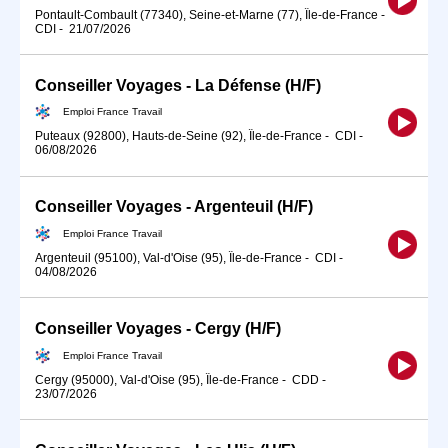
Pontault-Combault (77340), Seine-et-Marne (77), Île-de-France
-
CDI
-
21/07/2026
Conseiller Voyages - La Défense (H/F)
Emploi France Travail
Puteaux (92800), Hauts-de-Seine (92), Île-de-France
-
CDI
-
06/08/2026
Conseiller Voyages - Argenteuil (H/F)
Emploi France Travail
Argenteuil (95100), Val-d'Oise (95), Île-de-France
-
CDI
-
04/08/2026
Conseiller Voyages - Cergy (H/F)
Emploi France Travail
Cergy (95000), Val-d'Oise (95), Île-de-France
-
CDD
-
23/07/2026