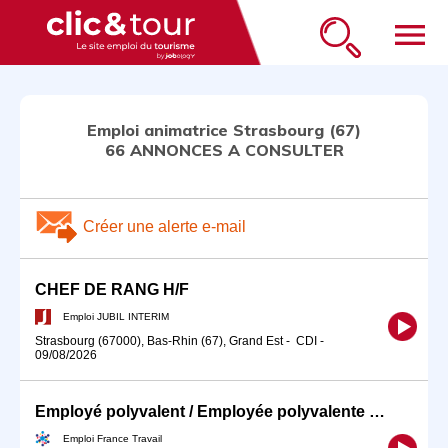
menu
Emploi animatrice Strasbourg (67)
66 ANNONCES A CONSULTER
Créer une alerte e-mail
CHEF DE RANG H/F
Emploi JUBIL INTERIM
Strasbourg (67000), Bas-Rhin (67), Grand Est
-
CDI
-
09/08/2026
Employé polyvalent / Employée polyvalente de restauration
Emploi France Travail