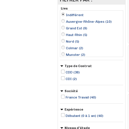
Lieu
Indifférent
Auvergne-Rhône-Alpes (10)
Grand Est (9)
Haut-Rhin (5)
Nord (5)
Colmar (2)
Munster (2)
Neuville-en-Ferrain (2)
Type de Contrat
Aix-en-Provence (1)
CDD (38)
Alixan (1)
CDI (2)
Ballan-Miré (1)
Belleville-sur-Saône (1)
Société
Bize-Minervois (1)
France Travail (40)
Bron (1)
Béziers (1)
Expérience
Débutant (0 à 1 an) (40)
Niveau d'étude