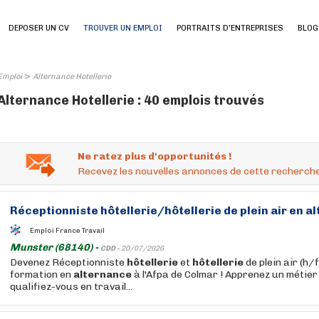
DEPOSER UN CV
TROUVER UN EMPLOI
PORTRAITS D'ENTREPRISES
BLOG
>
Emploi
Alternance Hotellerie
Alternance Hotellerie : 40 emplois trouvés
Ne ratez plus d'opportunités !
Recevez les nouvelles annonces de cette recherche
Réceptionniste
hôtellerie
/
hôtellerie
de plein air en
al
Emploi France Travail
Munster (68140) -
CDD -
20/07/2026
Devenez Réceptionniste
hôtellerie
et
hôtellerie
de plein air (h/
formation en
alternance
à l'Afpa de Colmar ! Apprenez un métier
qualifiez-vous en travail...