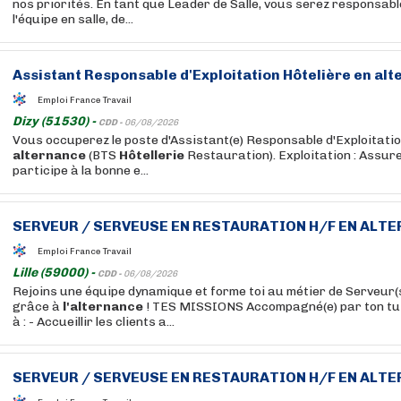
nos priorités. En tant que Leader de Salle, vous serez responsabl
l'équipe en salle, de...
Assistant Responsable d'Exploitation Hôtelière en
alt
Emploi France Travail
Dizy (51530) -
CDD -
06/08/2026
Vous occuperez le poste d'Assistant(e) Responsable d'Exploitatio
alternance
(BTS
Hôtellerie
Restauration). Exploitation : Assure
participe à la bonne e...
SERVEUR / SERVEUSE EN RESTAURATION H/F EN
ALTE
Emploi France Travail
Lille (59000) -
CDD -
06/08/2026
Rejoins une équipe dynamique et forme toi au métier de Serveur(
grâce à
l'alternance
! TES MISSIONS Accompagné(e) par ton tu
à : - Accueillir les clients a...
SERVEUR / SERVEUSE EN RESTAURATION H/F EN
ALTE