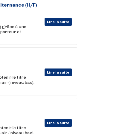
lternance
(H/F)
Lire la suite
f) grâce à une
 porteur et
Lire la suite
btenir le titre
 air ( niveau bac),
Lire la suite
btenir le titre
 air ( niveau bac),