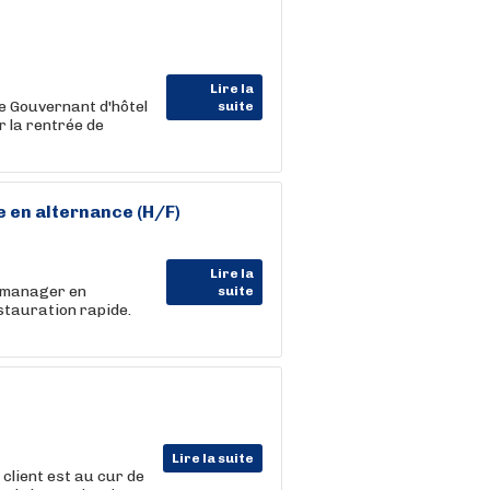
Lire la
e Gouvernant d'hôtel
suite
 la rentrée de
e en
alternance
(H/F)
Lire la
) manager en
suite
stauration rapide.
Lire la suite
 client est au cur de