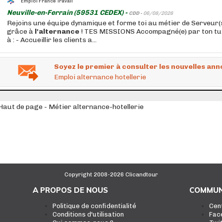
Emploi France Travail
Neuville-en-Ferrain (59531 CEDEX) -
CDD -
06/08/2026
Rejoins une équipe dynamique et forme toi au métier de Serveur(
grâce à
l'alternance
! TES MISSIONS Accompagné(e) par ton tu
à : - Accueillir les clients a...
Soyez le premier à consulter les nouvelles ann
Emploi alternance hotellerie
Haut de page - Métier alternance-hotellerie
Copyright 2008-2026 Clicandtour
A PROPOS DE NOUS
COMMUN
Politique de confidentialité
Cen
Conditions d'utilisation
Fac