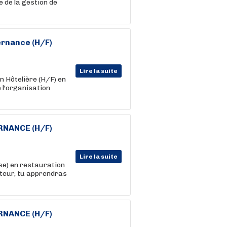
e de la gestion de
ernance
(H/F)
Lire la suite
n Hôtelière (H/F) en
 l'organisation
RNANCE
(H/F)
Lire la suite
se) en restauration
teur, tu apprendras
RNANCE
(H/F)