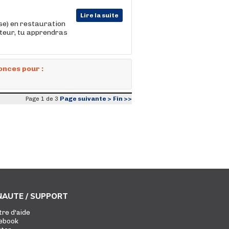
Lire la suite
se) en restauration
teur, tu apprendras
onces pour :
Page suivante >
Fin >>
Page 1 de 3
AUTE / SUPPORT
tre d'aide
ebook