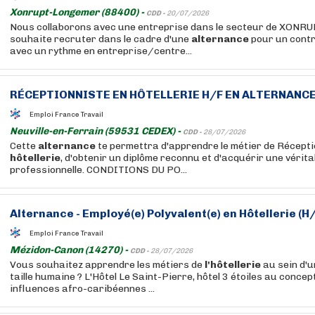
Xonrupt-Longemer (88400) -
CDD -
20/07/2026
Nous collaborons avec une entreprise dans le secteur de XON
souhaite recruter dans le cadre d'une
alternance
pour un contr
avec un rythme en entreprise/centre...
RÉCEPTIONNISTE EN
HÔTELLERIE
H/F EN
ALTERNANC
Emploi France Travail
Neuville-en-Ferrain (59531 CEDEX) -
CDD -
28/07/2026
Cette
alternance
te permettra d'apprendre le métier de Récepti
hôtellerie
, d'obtenir un diplôme reconnu et d'acquérir une vérit
professionnelle. CONDITIONS DU PO...
Alternance
- Employé(e) Polyvalent(e) en
Hôtellerie
(H/
Emploi France Travail
Mézidon-Canon (14270) -
CDD -
28/07/2026
Vous souhaitez apprendre les métiers de
l'hôtellerie
au sein d'u
taille humaine ? L'Hôtel Le Saint-Pierre, hôtel 3 étoiles au conce
influences afro-caribéennes ...