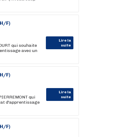
H/F)
Lire la
COURT qui souhaite
suite
rentissage avec un
H/F)
Lire la
T PIERREMONT qui
suite
at d'apprentissage
H/F)