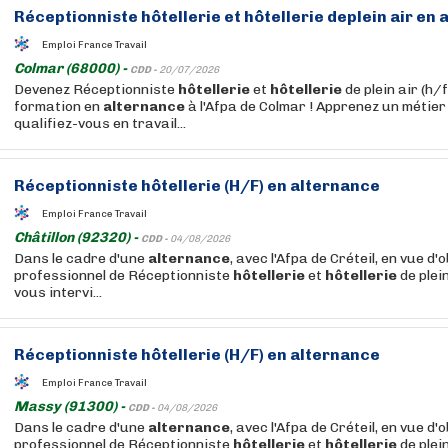
Réceptionniste
hôtellerie
et
hôtellerie
deplein air en
a
Emploi France Travail
Colmar (68000) -
CDD -
20/07/2026
Devenez Réceptionniste
hôtellerie
et
hôtellerie
de plein air (h/
formation en
alternance
à l'Afpa de Colmar ! Apprenez un métier
qualifiez-vous en travail...
Réceptionniste
hôtellerie
(H/F) en
alternance
Emploi France Travail
Châtillon (92320) -
CDD -
04/08/2026
Dans le cadre d'une
alternance
, avec l'Afpa de Créteil, en vue d'o
professionnel de Réceptionniste
hôtellerie
et
hôtellerie
de plein
vous intervi...
Réceptionniste
hôtellerie
(H/F) en
alternance
Emploi France Travail
Massy (91300) -
CDD -
04/08/2026
Dans le cadre d'une
alternance
, avec l'Afpa de Créteil, en vue d'o
professionnel de Réceptionniste
hôtellerie
et
hôtellerie
de plein