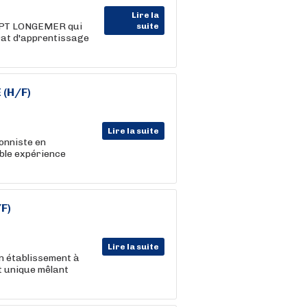
Lire la
RUPT LONGEMER qui
suite
at d'apprentissage
E
(H/F)
Lire la suite
onniste en
able expérience
F)
Lire la suite
n établissement à
pt unique mêlant