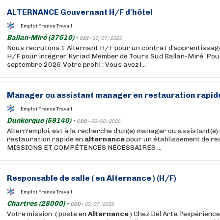
ALTERNANCE
Gouvernant H/F d'hôtel
Emploi France Travail
Ballan-Miré (37510) -
CDI -
15/07/2026
Nous recrutons 1 Alternant H/F pour un contrat d'apprentissag
H/F pour intégrer Kyriad Member de Tours Sud Ballan-Miré. Pour
septembre 2026 Votre profil : Vous avez l...
Manager ou assistant manager en restauration rapid
Emploi France Travail
Dunkerque (59140) -
CDD -
06/08/2026
Altern'emploi, est à la recherche d'un(e) manager ou assistant(e
restauration rapide en
alternance
pour un établissement de re
MISSIONS ET COMPÉTENCES NÉCESSAIRES ...
Responsable de salle ( en
Alternance
) (H/F)
Emploi France Travail
Chartres (28000) -
CDD -
09/07/2026
Votre mission :( poste en
Alternance
) Chez Del Arte, l'expérience