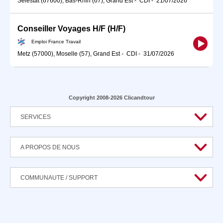
Sélestat (67600), Bas-Rhin (67), Grand Est
-
CDI
-
21/07/2026
Conseiller Voyages H/F (H/F)
Emploi France Travail
Metz (57000), Moselle (57), Grand Est
-
CDI
-
31/07/2026
Copyright 2008-2026 Clicandtour
SERVICES
A PROPOS DE NOUS
COMMUNAUTE / SUPPORT