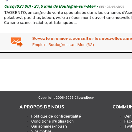
Cucq (62780) - 27,5 kms de Boulogne-sur-Mer -
CDI -
06/08/2026
TAOBENTO, enseigne de vente spécialisée dans les cuisines d'Asie
pokebowl, pad thaï, bobun, wok) a récemment ouvert une nouvelle 
Cuisine saine, fraîche, et fabriquée ...
Soyez le premier à consulter les nouvelles ann
Emploi - Boulogne-sur-Mer (62)
Copyright 2008-2026 Clicandtour
A PROPOS DE NOUS
COMMUN
Politique de confidentialité
Cen
Conditions d'utilisation
Fac
Qui sommes-nous ?
Twi
Site mobile