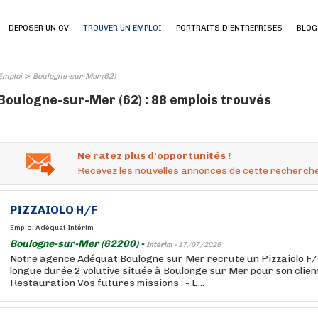
DEPOSER UN CV
TROUVER UN EMPLOI
PORTRAITS D'ENTREPRISES
BLOG
>
Emploi
Boulogne-sur-Mer (62)
Boulogne-sur-Mer (62) : 88 emplois trouvés
Ne ratez plus d'opportunités !
Recevez les nouvelles annonces de cette recherche
PIZZAIOLO H/F
Emploi Adéquat Intérim
Boulogne-sur-Mer (62200) -
Intérim -
17/07/2026
Notre agence Adéquat Boulogne sur Mer recrute un Pizzaiolo F/
longue durée 2 volutive située à Boulonge sur Mer pour son clien
Restauration Vos futures missions : - E...