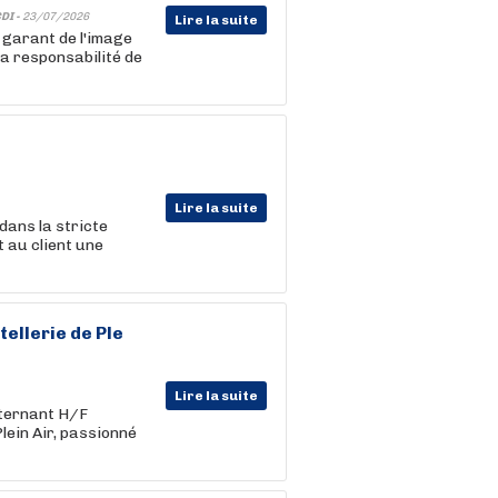
DI -
23/07/2026
Lire la suite
e garant de l'image
 la responsabilité de
Lire la suite
dans la stricte
 au client une
ellerie de Ple
Lire la suite
lternant H/F
lein Air, passionné