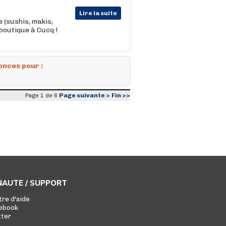
Lire la suite
 (sushis, makis,
boutique à Cucq !
onces pour :
Page suivante >
Fin >>
Page 1 de 6
AUTE / SUPPORT
tre d'aide
ebook
tter