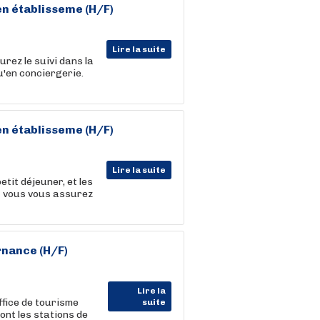
en établisseme (H/F)
Lire la suite
urez le suivi dans la
u'en conciergerie.
en établisseme (H/F)
Lire la suite
etit déjeuner, et les
et vous vous assurez
rnance (H/F)
Lire la
ffice de tourisme
suite
nt les stations de