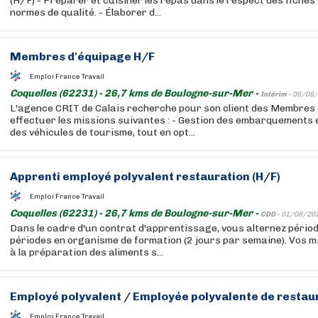
(H/F) - Préparer et cuisiner les repas dans le respect des fiches
normes de qualité. - Élaborer d...
Membres d'équipage H/F
Emploi France Travail
Coquelles (62231) - 26,7 kms de Boulogne-sur-Mer -
Intérim -
06/08/
L'agence CRIT de Calais recherche pour son client des Membres
effectuer les missions suivantes : - Gestion des embarquements
des véhicules de tourisme, tout en opt...
Apprenti employé polyvalent restauration (H/F)
Emploi France Travail
Coquelles (62231) - 26,7 kms de Boulogne-sur-Mer -
CDD -
01/08/20
Dans le cadre d'un contrat d'apprentissage, vous alternez périod
périodes en organisme de formation (2 jours par semaine). Vos mi
à la préparation des aliments s...
Employé polyvalent / Employée polyvalente de restau
Emploi France Travail