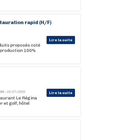
auration rapid (H/F)
Lire la suite
oduits proposés coté
 : production 100%
DI -
28/07/2026
Lire la suite
estaurant Le Régina
 et golf, hôtel