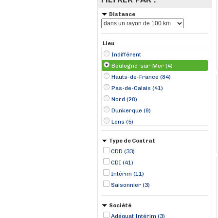
Distance
Lieu
Indifférent
Boulogne-sur-Mer (4)
Hauts-de-France (84)
Pas-de-Calais (41)
Nord (28)
Dunkerque (9)
Lens (5)
Saint-Valery-sur-Somme (5)
Type de Contrat
Normandie (4)
CDD (33)
Arras (4)
CDI (41)
Saint-Omer (4)
Intérim (11)
Englos (3)
Saisonnier (3)
Le Crotoy (3)
Berck (2)
Société
Camiers (2)
Adéquat Intérim (3)