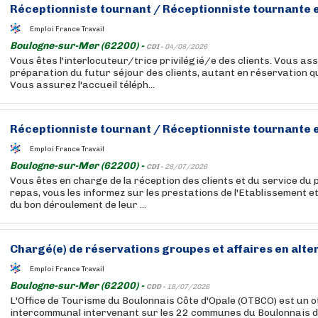
Réceptionniste tournant / Réceptionniste tournante 
Emploi France Travail
Boulogne-sur-Mer (62200) -
CDI -
04/08/2026
Vous êtes l'interlocuteur/trice privilégié/e des clients. Vous ass
préparation du futur séjour des clients, autant en réservation q
Vous assurez l'accueil téléph...
Réceptionniste tournant / Réceptionniste tournante 
Emploi France Travail
Boulogne-sur-Mer (62200) -
CDI -
28/07/2026
Vous êtes en charge de la réception des clients et du service du p
repas, vous les informez sur les prestations de l'Etablissement 
du bon déroulement de leur ...
Chargé(e) de réservations groupes et affaires en alte
Emploi France Travail
Boulogne-sur-Mer (62200) -
CDD -
18/07/2026
L'Office de Tourisme du Boulonnais Côte d'Opale (OTBCO) est un o
intercommunal intervenant sur les 22 communes du Boulonnais do