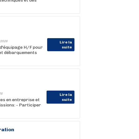
 techniques et des
2026
Lire la
 d'équipage H/F pour
suite
 et débarquements
26
Lire la
es en entreprise et
suite
ssions: - Participer
ration