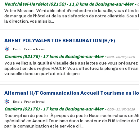
Neufchâtel-Hardelot (62152) - 11,8 kms de Boulogne-sur-Mer -
C
Votre Mission : Véritable chef d'orchestre de la salle, vous êtes l
de marque de l'hôtel et de la satisfaction de notre clientèle. Sous
la direction, vos missio...
AGENT POLYVALENT DE RESTAURATION (H/F)
Emploi France Travail
Camiers (62176) - 17 kms de Boulogne-sur-Mer -
CDD -
06/08/2026
Vous veillez a la qualité visuelle des assiettes que vous préparez 
application des règles HACCP. Vous effectuez la plonge en offrant
vaisselle dans un parfait état de pro...
Alternant H/F Communication Accueil Tourisme en Hot
Emploi France Travail
Camiers (62176) - 17 kms de Boulogne-sur-Mer -
CDD -
31/07/2026
Description du poste : À propos du poste Nous recherchons un A
spécialisé en Accueil Tourisme dans le secteur de l'Hôtellerie de P
par la communication et le service cli...