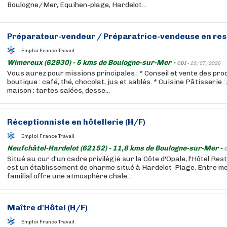
Boulogne/Mer, Equihen-plage, Hardelot...
Préparateur-vendeur / Préparatrice-vendeuse en rest
Emploi France Travail
Wimereux (62930) - 5 kms de Boulogne-sur-Mer -
CDI -
29/07/2026
Vous aurez pour missions principales : * Conseil et vente des pr
boutique : café, thé, chocolat, jus et sablés. * Cuisine Pâtisserie
maison : tartes salées, desse...
Réceptionniste en hôtellerie (H/F)
Emploi France Travail
Neufchâtel-Hardelot (62152) - 11,8 kms de Boulogne-sur-Mer -
C
Situé au cur d'un cadre privilégié sur la Côte d'Opale, l'Hôtel R
est un établissement de charme situé à Hardelot-Plage. Entre mer
familial offre une atmosphère chale...
Maître d'Hôtel (H/F)
Emploi France Travail