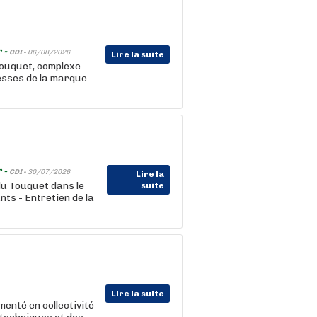
 -
CDI -
06/08/2026
Lire la suite
 Touquet, complexe
messes de la marque
 -
CDI -
30/07/2026
Lire la
u Touquet dans le
suite
nts - Entretien de la
Lire la suite
enté en collectivité