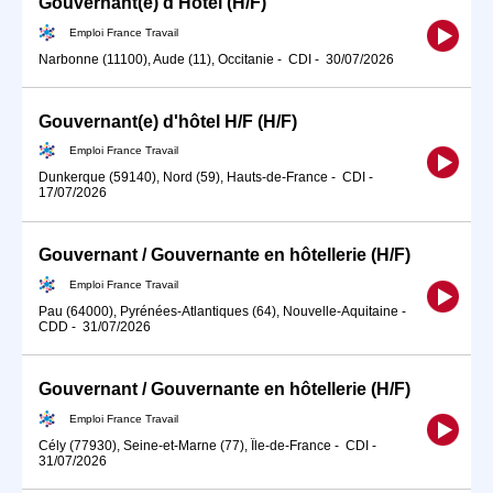
Gouvernant(e) d'Hôtel (H/F)
Emploi France Travail
Narbonne (11100), Aude (11), Occitanie
-
CDI
-
30/07/2026
Gouvernant(e) d'hôtel H/F (H/F)
Emploi France Travail
Dunkerque (59140), Nord (59), Hauts-de-France
-
CDI
-
17/07/2026
Gouvernant / Gouvernante en hôtellerie (H/F)
Emploi France Travail
Pau (64000), Pyrénées-Atlantiques (64), Nouvelle-Aquitaine
-
CDD
-
31/07/2026
Gouvernant / Gouvernante en hôtellerie (H/F)
Emploi France Travail
Cély (77930), Seine-et-Marne (77), Île-de-France
-
CDI
-
31/07/2026