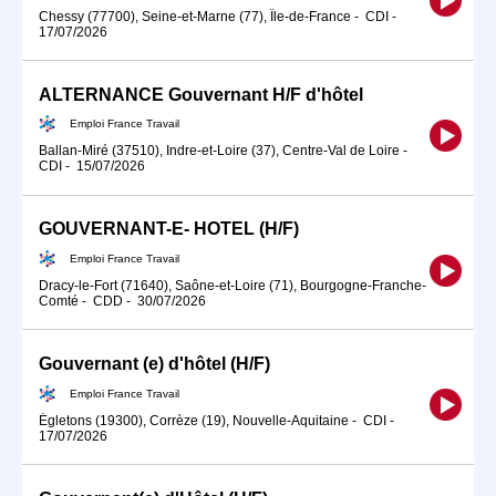
Chessy (77700), Seine-et-Marne (77), Île-de-France
-
CDI
-
17/07/2026
ALTERNANCE Gouvernant H/F d'hôtel
Emploi France Travail
Ballan-Miré (37510), Indre-et-Loire (37), Centre-Val de Loire
-
CDI
-
15/07/2026
GOUVERNANT-E- HOTEL (H/F)
Emploi France Travail
Dracy-le-Fort (71640), Saône-et-Loire (71), Bourgogne-Franche-
Comté
-
CDD
-
30/07/2026
Gouvernant (e) d'hôtel (H/F)
Emploi France Travail
Égletons (19300), Corrèze (19), Nouvelle-Aquitaine
-
CDI
-
17/07/2026