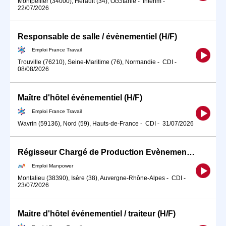
Montpellier (34000), Hérault (34), Occitanie
-
Intérim
-
22/07/2026
Responsable de salle / évènementiel (H/F)
Emploi France Travail
Trouville (76210), Seine-Maritime (76), Normandie
-
CDI
-
08/08/2026
Maître d'hôtel événementiel (H/F)
Emploi France Travail
Wavrin (59136), Nord (59), Hauts-de-France
-
CDI
-
31/07/2026
Régisseur Chargé de Production Evènementiel (H/F)
Emploi Manpower
Montalieu (38390), Isère (38), Auvergne-Rhône-Alpes
-
CDI
-
23/07/2026
Maitre d'hôtel événementiel / traiteur (H/F)