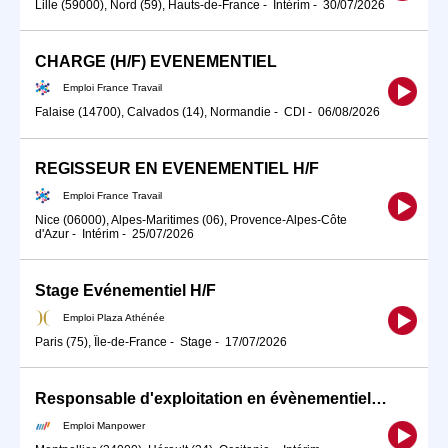
Lille (59000), Nord (59), Hauts-de-France
-
Intérim
-
30/07/2026
CHARGE (H/F) EVENEMENTIEL
Emploi France Travail
Falaise (14700), Calvados (14), Normandie
-
CDI
-
06/08/2026
REGISSEUR EN EVENEMENTIEL H/F
Emploi France Travail
Nice (06000), Alpes-Maritimes (06), Provence-Alpes-Côte
d'Azur
-
Intérim
-
25/07/2026
Stage Evénementiel H/F
Emploi Plaza Athénée
Paris (75), Île-de-France
-
Stage
-
17/07/2026
Responsable d'exploitation en évènementiel (H/F)
Emploi Manpower