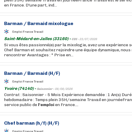
plein 35H/semaine Travail en journéeFrance Travail est le servic
en France. D'une part, ind...
Barman / Barmaid mixologue
Emploi France Travail
Saint-Médard-en-Jalles (33160) -
CDI -
23/07/2026
Si vous êtes passionné(e) par la mixologie, avez une expérience s
Chef Barman et souhaitez rejoindre une équipe dynamique, nous 
rencontrer Avantages : * Prise en...
Barman / Barmaid (H/F)
Emploi France Travail
Yvoire (74140) -
Saisonnier -
08/08/2026
Contrat : Saisonnier - 5 Mois Expérience demandée : 1 An(s) Duré
hebdomadaire : Temps plein 35H/semaine Travail en journéeFranc
service public de
l'emploi
en France....
Chef barman (h/f) (H/F)
Emploi France Travail