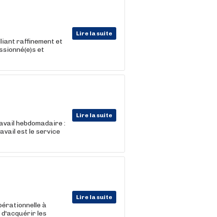
Lire la suite
liant raffinement et
ssionné(e)s et
Lire la suite
avail hebdomadaire :
vail est le service
Lire la suite
érationnelle à
 d'acquérir les