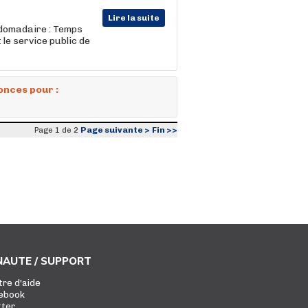
Lire la suite
bdomadaire : Temps
le service public de
onces pour :
Page suivante >
Fin >>
Page 1 de 2
AUTE / SUPPORT
tre d'aide
ebook
tter