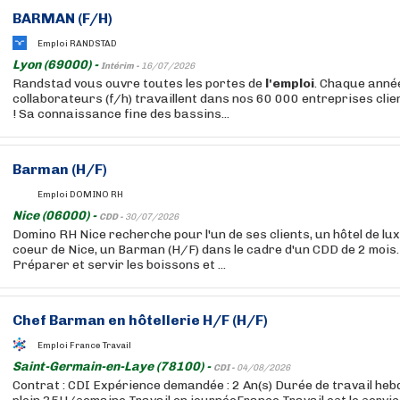
BARMAN (F/H)
Emploi RANDSTAD
Lyon (69000) -
Intérim -
16/07/2026
Randstad vous ouvre toutes les portes de
l'emploi
. Chaque anné
collaborateurs (f/h) travaillent dans nos 60 000 entreprises cli
! Sa connaissance fine des bassins...
Barman (H/F)
Emploi DOMINO RH
Nice (06000) -
CDD -
30/07/2026
Domino RH Nice recherche pour l'un de ses clients, un hôtel de lux
coeur de Nice, un Barman (H/F) dans le cadre d'un CDD de 2 mois. 
Préparer et servir les boissons et ...
Chef Barman en hôtellerie H/F (H/F)
Emploi France Travail
Saint-Germain-en-Laye (78100) -
CDI -
04/08/2026
Contrat : CDI Expérience demandée : 2 An(s) Durée de travail he