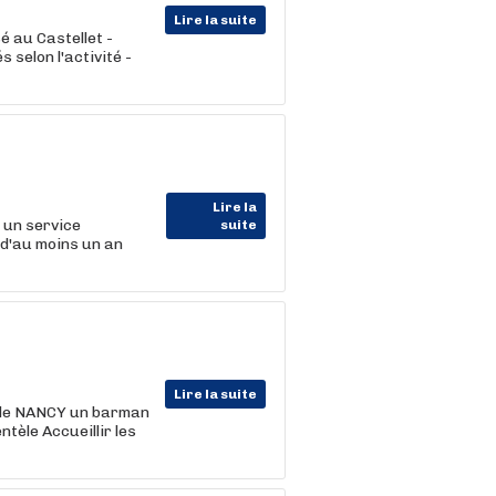
Lire la suite
é au Castellet -
 selon l'activité -
Lire la
 un service
suite
 d'au moins un an
Lire la suite
 de NANCY un barman
ntèle Accueillir les