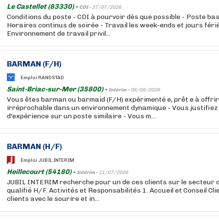
Le Castellet (83330) -
CDI -
27/07/2026
Conditions du poste - CDI à pourvoir dès que possible - Poste bas
Horaires continus de soirée - Travail les week-ends et jours fériés
Environnement de travail privil...
BARMAN (F/H)
Emploi RANDSTAD
Saint-Briac-sur-Mer (35800) -
Intérim -
08/08/2026
Vous êtes barman ou barmaid (F/H) expérimenté e, prêt e à offrir
irréprochable dans un environnement dynamique - Vous justifiez
d'expérience sur un poste similaire - Vous m...
BARMAN (H/F)
Emploi JUBIL INTERIM
Heillecourt (54180) -
Intérim -
11/07/2026
JUBIL INTERIM recherche pour un de ces clients sur le secteur
qualifié H/F. Activités et Responsabilités 1. Accueil et Conseil Clie
clients avec le sourire et in...