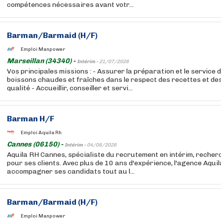
compétences nécessaires avant votr...
Barman/Barmaid (H/F)
Emploi Manpower
Marseillan (34340) -
Intérim -
21/07/2026
Vos principales missions : - Assurer la préparation et le service d
boissons chaudes et fraîches dans le respect des recettes et de
qualité - Accueillir, conseiller et servi...
Barman H/F
Emploi Aquila Rh
Cannes (06150) -
Intérim -
04/08/2026
Aquila RH Cannes, spécialiste du recrutement en intérim, reche
pour ses clients. Avec plus de 10 ans d'expérience, l'agence Aqui
accompagner ses candidats tout au l...
Barman/Barmaid (H/F)
Emploi Manpower