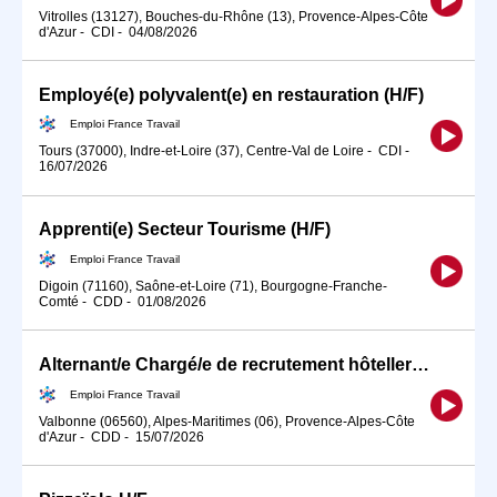
Vitrolles (13127), Bouches-du-Rhône (13), Provence-Alpes-Côte
d'Azur
-
CDI
-
04/08/2026
Employé(e) polyvalent(e) en restauration (H/F)
Emploi France Travail
Tours (37000), Indre-et-Loire (37), Centre-Val de Loire
-
CDI
-
16/07/2026
Apprenti(e) Secteur Tourisme (H/F)
Emploi France Travail
Digoin (71160), Saône-et-Loire (71), Bourgogne-Franche-
Comté
-
CDD
-
01/08/2026
Alternant/e Chargé/e de recrutement hôtellerie/restauration (H/F)
Emploi France Travail
Valbonne (06560), Alpes-Maritimes (06), Provence-Alpes-Côte
d'Azur
-
CDD
-
15/07/2026