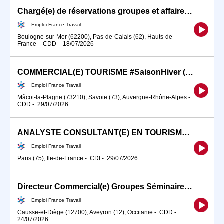
Chargé(e) de réservations groupes et affaires en alternance (H/F)
Emploi France Travail
Boulogne-sur-Mer (62200), Pas-de-Calais (62), Hauts-de-
France
-
CDD
-
18/07/2026
COMMERCIAL(E) TOURISME #SaisonHiver (H/F)
Emploi France Travail
Mâcot-la-Plagne (73210), Savoie (73), Auvergne-Rhône-Alpes
-
CDD
-
29/07/2026
ANALYSTE CONSULTANT(E) EN TOURISME (H/F)
Emploi France Travail
Paris (75), Île-de-France
-
CDI
-
29/07/2026
Directeur Commercial(e) Groupes Séminaires Sénior (H/F)
Emploi France Travail
Causse-et-Diège (12700), Aveyron (12), Occitanie
-
CDD
-
24/07/2026