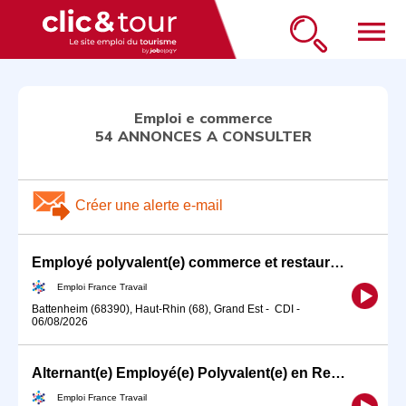
menu
Emploi e commerce
54 ANNONCES A CONSULTER
Créer une alerte e-mail
Employé polyvalent(e) commerce et restauration en station service (H/F)
Emploi France Travail
Battenheim (68390), Haut-Rhin (68), Grand Est
-
CDI
-
06/08/2026
Alternant(e) Employé(e) Polyvalent(e) en Restauration Rapide 35H (H/F)
Emploi France Travail