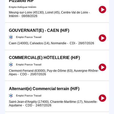
Pizzaïolo H/F
Emploi Adéquat Intérim
Meung-sur-Loire (45130), Loiret (45), Centre-Val de Loire
-
Intérim
-
08/08/2026
GOUVERNANT(E) - CAEN (H/F)
Emploi France Travail
Caen (14000), Calvados (14), Normandie
-
CDI
-
28/07/2026
COMMERCIAL(E) HÔTELLERIE (H/F)
Emploi France Travail
Clermont-Ferrand (63000), Puy-de-Dôme (63), Auvergne-Rhône-
Alpes
-
CDD
-
20/07/2026
Alternant(e) Commercial terrain (H/F)
Emploi France Travail
Saint-Jean-d'Angély (17400), Charente-Maritime (17), Nouvelle-
Aquitaine
-
CDD
-
24/07/2026