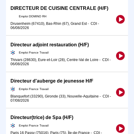
DIRECTEUR DE CUISINE CENTRALE (H/F)
Emploi DOMINO RH
Drusenheim (67410), Bas-Rhin (67), Grand Est
-
CDI
-
06/08/2026
Directeur adjoint restauration (H/F)
Emploi France Travail
Thivars (28630), Eure-et-Loir (28), Centre-Val de Loire
-
CDI
-
06/08/2026
Directeur d'auberge de jeunesse H/F
Emploi France Travail
Blanquefort (33290), Gironde (33), Nouvelle-Aquitaine
-
CDI
-
07/08/2026
Directeur(trice) de Spa (H/F)
Emploi France Travail
Paris 16 Passy (75016), Paris (75), Île-de-France
-
CDI
-