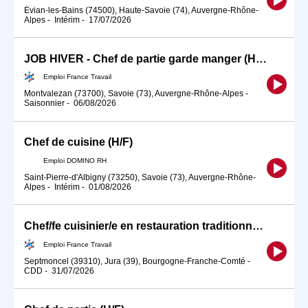
Évian-les-Bains (74500), Haute-Savoie (74), Auvergne-Rhône-
Alpes
-
Intérim
-
17/07/2026
JOB HIVER - Chef de partie garde manger (H/F)
Emploi France Travail
Montvalezan (73700), Savoie (73), Auvergne-Rhône-Alpes
-
Saisonnier
-
06/08/2026
Chef de cuisine (H/F)
Emploi DOMINO RH
Saint-Pierre-d'Albigny (73250), Savoie (73), Auvergne-Rhône-
Alpes
-
Intérim
-
01/08/2026
Chef/fe cuisinier/e en restauration traditionnelle SAISON39 (H/F)
Emploi France Travail
Septmoncel (39310), Jura (39), Bourgogne-Franche-Comté
-
CDD
-
31/07/2026