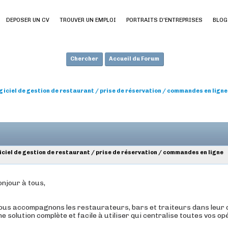
DEPOSER UN CV
TROUVER UN EMPLOI
PORTRAITS D'ENTREPRISES
BLOG
Chercher
Accueil du Forum
giciel de gestion de restaurant / prise de réservation / commandes en ligne
iciel de gestion de restaurant / prise de réservation / commandes en ligne
onjour à tous,
ous accompagnons les restaurateurs, bars et traiteurs dans leur q
e solution complète et facile à utiliser qui centralise toutes vos op