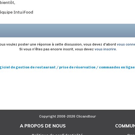
bientôt,
’équipe IntuiFood
vous voulez poster une réponse à cette discussion, vous devez d'abord
vous conne
Si vous n'êtes pas encore inscrit, vous devez
vous inscrire
.
giciel de gestion de restaurant / prise de réservation / commandes en ligne
Copyright 2008-2026 Clicandtour
A PROPOS DE NOUS
COMMUN