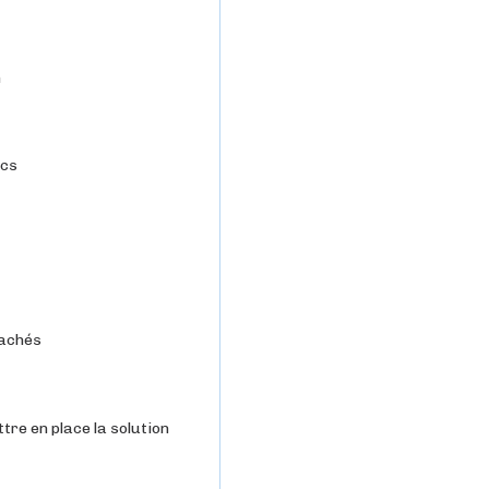
n
ics
cachés
tre en place la solution