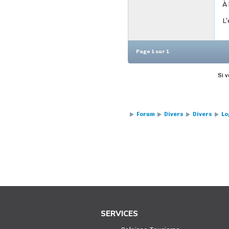
À 
L
Page 1 sur 1
Si 
Forum
Divers
Divers
Lo
SERVICES