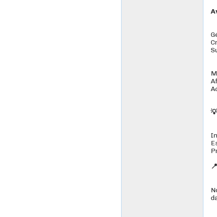
A
G
C
S
M
A
A

I
E
P
📍
N
d