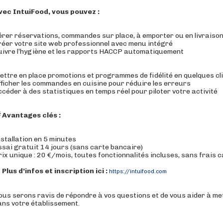
vec IntuiFood, vous pouvez :
érer réservations, commandes sur place, à emporter ou en livraiso
réer votre site web professionnel avec menu intégré
uivre l’hygiène et les rapports HACCP automatiquement
ettre en place promotions et programmes de fidélité en quelques cl
fficher les commandes en cuisine pour réduire les erreurs
ccéder à des statistiques en temps réel pour piloter votre activité
 Avantages clés :
nstallation en 5 minutes
ssai gratuit 14 jours (sans carte bancaire)
rix unique : 20 €/mois, toutes fonctionnalités incluses, sans frais 
 Plus d’infos et inscription ici :
https://intuifood.com
ous serons ravis de répondre à vos questions et de vous aider à met
ans votre établissement.