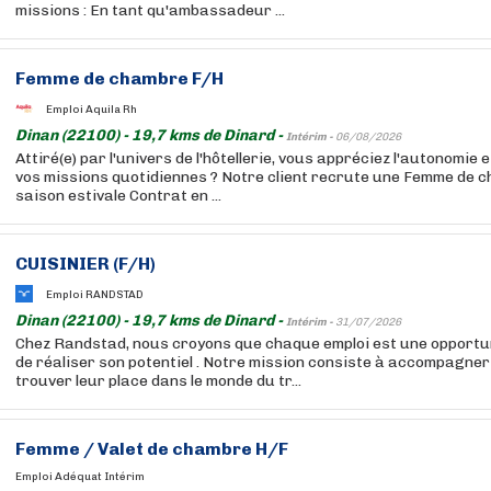
missions : En tant qu'ambassadeur ...
Femme de chambre F/H
Emploi Aquila Rh
Dinan (22100) - 19,7 kms de Dinard -
Intérim -
06/08/2026
Attiré(e) par l'univers de l'hôtellerie, vous appréciez l'autonomie 
vos missions quotidiennes ? Notre client recrute une Femme de 
saison estivale Contrat en ...
CUISINIER (F/H)
Emploi RANDSTAD
Dinan (22100) - 19,7 kms de Dinard -
Intérim -
31/07/2026
Chez Randstad, nous croyons que chaque emploi est une opportun
de réaliser son potentiel . Notre mission consiste à accompagner
trouver leur place dans le monde du tr...
Femme / Valet de chambre H/F
Emploi Adéquat Intérim