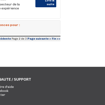
Lire la
ecteur de la
suite
e expérience
onces pour :
cédente
Page suivante >
Fin >>
Page 2 de 3
AUTE / SUPPORT
tre d'aide
ebook
tter