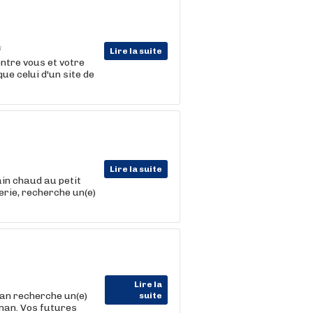
6
Lire la suite
ntre vous et votre
que celui d'un site de
Lire la suite
ain chaud au petit
erie, recherche un(e)
Lire la
nan recherche un(e)
suite
inan. Vos futures