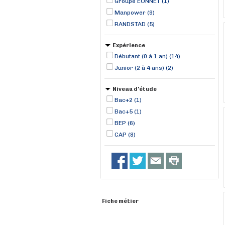
Groupe EONNET (1)
Manpower (9)
RANDSTAD (5)
Expérience
Débutant (0 à 1 an) (14)
Junior (2 à 4 ans) (2)
Niveau d'étude
Bac+2 (1)
Bac+5 (1)
BEP (6)
CAP (8)
Fiche métier