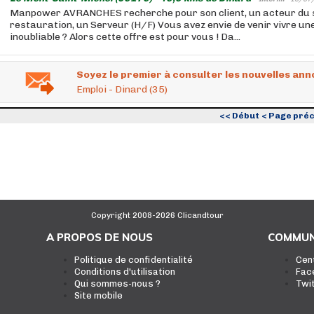
Manpower AVRANCHES recherche pour son client, un acteur du s
restauration, un Serveur (H/F) Vous avez envie de venir vivre un
inoubliable ? Alors cette offre est pour vous ! Da...
Soyez le premier à consulter les nouvelles ann
Emploi - Dinard (35)
<< Début
< Page pré
Copyright 2008-2026 Clicandtour
A PROPOS DE NOUS
COMMUN
Politique de confidentialité
Cen
Conditions d'utilisation
Fac
Qui sommes-nous ?
Twi
Site mobile