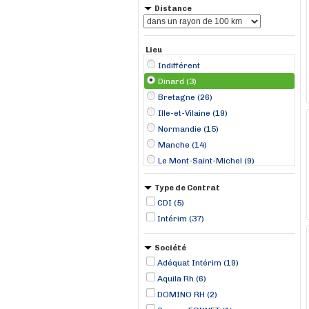
Distance
Lieu
Indifférent
Dinard (3)
Bretagne (26)
Ille-et-Vilaine (19)
Normandie (15)
Manche (14)
Le Mont-Saint-Michel (9)
Saint-Malo (8)
Type de Contrat
Dinan (3)
CDI (5)
La Richardais (3)
Intérim (37)
Rennes (2)
Saint-Briac-sur-Mer (2)
Société
Sortosville-en-Beaumont (2)
Adéquat Intérim (19)
Avranches (1)
Aquila Rh (6)
Beauvoir (1)
DOMINO RH (2)