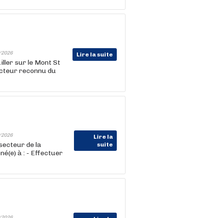
/2026
Lire la suite
ller sur le Mont St
acteur reconnu du
/2026
Lire la
ecteur de la
suite
é(e) à : - Effectuer
/2026