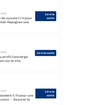
/2026
Lire la
s de cuisine F/H pour
suite
chel. Rejoignez une
/2026
Lire la suite
u profil Concierge
on sur le site
/2026
Lire la
yvalent F/H pour une
suite
sions : - Assurer la