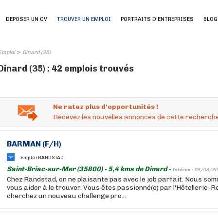
DEPOSER UN CV
TROUVER UN EMPLOI
PORTRAITS D'ENTREPRISES
BLOG
>
Emploi
Dinard (35)
Dinard (35) : 42 emplois trouvés
Ne ratez plus d'opportunités !
Recevez les nouvelles annonces de cette recherche
BARMAN (F/H)
Emploi RANDSTAD
Saint-Briac-sur-Mer (35800) - 5,4 kms de Dinard -
Intérim -
08/08/20
Chez Randstad, on ne plaisante pas avec le job parfait. Nous so
vous aider à le trouver. Vous êtes passionné(e) par l'Hôtellerie-
cherchez un nouveau challenge pro...