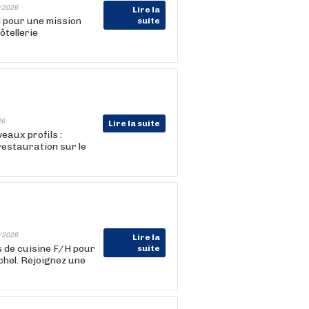
/2026
Lire la
 pour une mission
suite
ôtellerie
26
Lire la suite
eaux profils :
 restauration sur le
/2026
Lire la
s de cuisine F/H pour
suite
chel. Rejoignez une