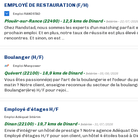
EMPLOYÉ DE RESTAURATION (F/H)
Emploi RANDSTAD
Plouër-sur-Rance (22490) - 12,5 kms de Dinard -
Intérim -
22/07/202
Chez Randstad, nous sommes les experts d'un matching parfait e
prochain emploi. Et en plus, notre taux de réussite est plus élevé 
rencontres. Et sinon, on est ...
Boulanger (H/F)
Emploi Manpower
Quévert (22100) - 18,9 kms de Dinard -
Intérim -
05/08/2026
Vous êtes passionné(e) par l'art de la boulangerie et l'odeur du p
matin ? Notre client, enseigne reconnue du secteur de la boulang
Boulanger(ère) H/F pour rejoi...
Employé d'étages H/F
Emploi Adéquat Intérim
Dinan (22100) - 19,7 kms de Dinard -
Intérim -
31/07/2026
Envie d'intégrer un hôtel de prestige ? Notre agence Adéquat Di
Employé d'étages H/F pour son client, un hôtel 4 étoiles basé à D