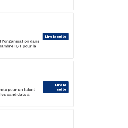
Lire la suite
et l'organisation dans
chambre H/F pour la
Lire la
ité pour un talent
suite
 les candidats à