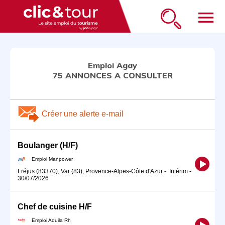
menu
Emploi Agay
75 ANNONCES A CONSULTER
Créer une alerte e-mail
Boulanger (H/F)
Emploi Manpower
Fréjus (83370), Var (83), Provence-Alpes-Côte d'Azur
-
Intérim
-
30/07/2026
Chef de cuisine H/F
Emploi Aquila Rh