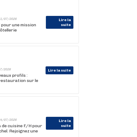
1/07/2026
Lire la
 pour une mission
suite
ôtellerie
7/2026
Lire la suite
eaux profils :
 restauration sur le
4/07/2026
Lire la
s de cuisine F/H pour
suite
chel. Rejoignez une