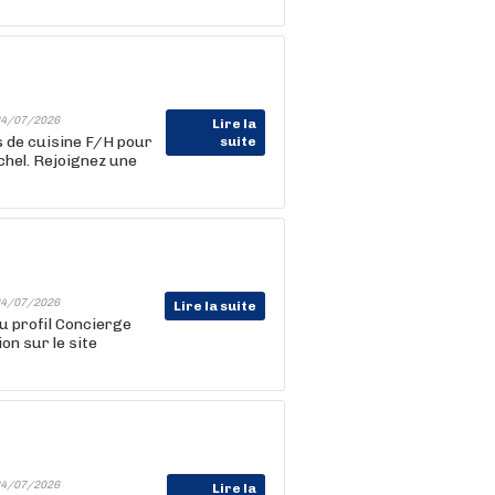
4/07/2026
Lire la
s de cuisine F/H pour
suite
chel. Rejoignez une
4/07/2026
Lire la suite
u profil Concierge
on sur le site
4/07/2026
Lire la