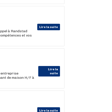
Lire la suite
 appel à Randstad
 compétences et vos
Lire la
 entreprise
suite
nant de maison H/F à
Lire la suite