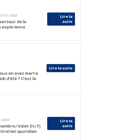
5/07/2026
Lire la
ecteur de la
suite
e expérience
Lire la suite
 Vous en avez marre
b d'été ? C'est la
/2026
Lire la
hambre/Valet (H/F)
suite
ntretien quotidien