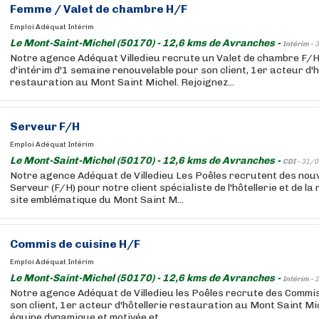
Femme / Valet de chambre H/F
Emploi Adéquat Intérim
Le Mont-Saint-Michel (50170) - 12,6 kms de Avranches -
Intérim -
3
Notre agence Adéquat Villedieu recrute un Valet de chambre F/H
d'intérim d'1 semaine renouvelable pour son client, 1er acteur d'h
restauration au Mont Saint Michel. Rejoignez...
Serveur F/H
Emploi Adéquat Intérim
Le Mont-Saint-Michel (50170) - 12,6 kms de Avranches -
CDI -
31/0
Notre agence Adéquat de Villedieu Les Poêles recrutent des nouv
Serveur (F/H) pour notre client spécialiste de l'hôtellerie et de la
site emblématique du Mont Saint M...
Commis de cuisine H/F
Emploi Adéquat Intérim
Le Mont-Saint-Michel (50170) - 12,6 kms de Avranches -
Intérim -
2
Notre agence Adéquat de Villedieu les Poêles recrute des Commi
son client, 1er acteur d'hôtellerie restauration au Mont Saint Mi
équipe dynamique et motivée et ...