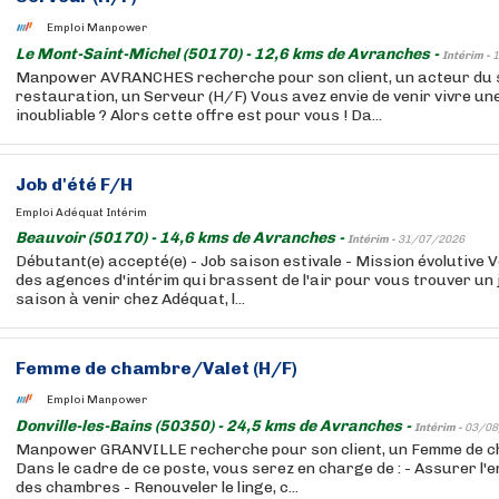
Emploi Manpower
Le Mont-Saint-Michel (50170) - 12,6 kms de Avranches -
Intérim -
1
Manpower AVRANCHES recherche pour son client, un acteur du s
restauration, un Serveur (H/F) Vous avez envie de venir vivre un
inoubliable ? Alors cette offre est pour vous ! Da...
Job d'été F/H
Emploi Adéquat Intérim
Beauvoir (50170) - 14,6 kms de Avranches -
Intérim -
31/07/2026
Débutant(e) accepté(e) - Job saison estivale - Mission évolutive
des agences d'intérim qui brassent de l'air pour vous trouver un jo
saison à venir chez Adéquat, l...
Femme de chambre/Valet (H/F)
Emploi Manpower
Donville-les-Bains (50350) - 24,5 kms de Avranches -
Intérim -
03/08
Manpower GRANVILLE recherche pour son client, un Femme de c
Dans le cadre de ce poste, vous serez en charge de : - Assurer l'e
des chambres - Renouveler le linge, c...