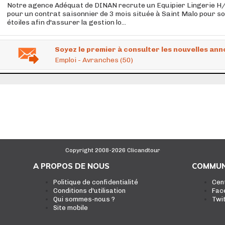
Notre agence Adéquat de DINAN recrute un Equipier Lingerie H/
pour un contrat saisonnier de 3 mois située à Saint Malo pour son
étoiles afin d'assurer la gestion lo...
Soyez le premier à consulter les nouvelles ann
Emploi - Avranches (50)
Copyright 2008-2026 Clicandtour
A PROPOS DE NOUS
COMMUN
Politique de confidentialité
Cen
Conditions d'utilisation
Fac
Qui sommes-nous ?
Twi
Site mobile