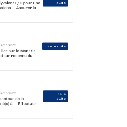
yvalent F/H pour une
suite
sions : - Assurer la
5/07/2026
Lire la suite
ller sur le Mont St
acteur reconnu du
5/07/2026
Lire la
ecteur de la
suite
é(e) à : - Effectuer