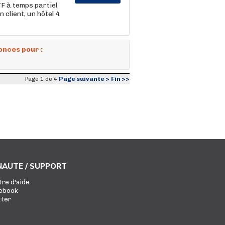
F à temps partiel
 client, un hôtel 4
onces pour :
Page suivante >
Fin >>
Page 1 de 4
AUTE / SUPPORT
tre d'aide
ebook
tter