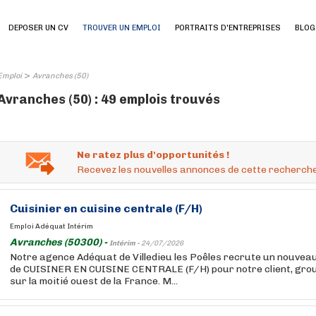
DEPOSER UN CV
TROUVER UN EMPLOI
PORTRAITS D'ENTREPRISES
BLOG
>
Emploi
Avranches (50)
Avranches (50) : 49 emplois trouvés
Ne ratez plus d'opportunités !
Recevez les nouvelles annonces de cette recherche
Cuisinier en cuisine centrale (F/H)
Emploi Adéquat Intérim
Avranches (50300) -
Intérim -
24/07/2026
Notre agence Adéquat de Villedieu les Poêles recrute un nouveau
de CUISINER EN CUISINE CENTRALE (F/H) pour notre client, grou
sur la moitié ouest de la France. M...