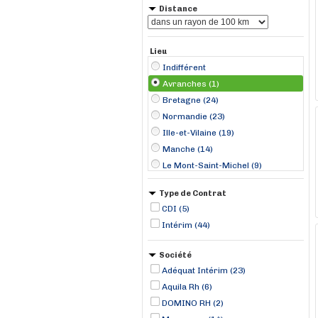
Distance
Lieu
Indifférent
Avranches (1)
Bretagne (24)
Normandie (23)
Ille-et-Vilaine (19)
Manche (14)
Le Mont-Saint-Michel (9)
Saint-Malo (8)
Type de Contrat
Bayeux (3)
CDI (5)
Dinan (3)
Intérim (44)
Dinard (3)
La Richardais (3)
Société
Clécy (2)
Adéquat Intérim (23)
Rennes (2)
Aquila Rh (6)
Saint-Briac-sur-Mer (2)
DOMINO RH (2)