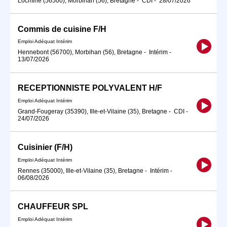
Locminé (56500), Morbihan (56), Bretagne
-
CDI
-
28/07/2026
Commis de cuisine F/H
Emploi Adéquat Intérim
Hennebont (56700), Morbihan (56), Bretagne
-
Intérim
-
13/07/2026
RECEPTIONNISTE POLYVALENT H/F
Emploi Adéquat Intérim
Grand-Fougeray (35390), Ille-et-Vilaine (35), Bretagne
-
CDI
-
24/07/2026
Cuisinier (F/H)
Emploi Adéquat Intérim
Rennes (35000), Ille-et-Vilaine (35), Bretagne
-
Intérim
-
06/08/2026
CHAUFFEUR SPL
Emploi Adéquat Intérim