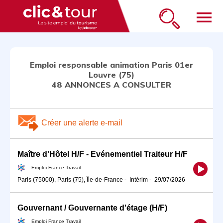
menu
Emploi responsable animation Paris 01er
Louvre (75)
48 ANNONCES A CONSULTER
Créer une alerte e-mail
Maître d'Hôtel H/F - Événementiel Traiteur H/F
Emploi France Travail
Paris (75000), Paris (75), Île-de-France
-
Intérim
-
29/07/2026
Gouvernant / Gouvernante d'étage (H/F)
Emploi France Travail