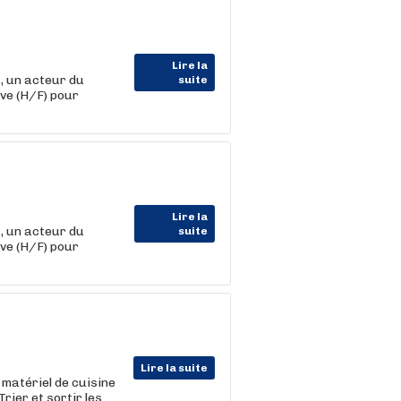
Lire la
 un acteur du
suite
ive (H/F) pour
Lire la
 un acteur du
suite
ive (H/F) pour
Lire la suite
e matériel de cuisine
rier et sortir les