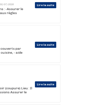
30/07/2026
Lire la suite
s : -Assurer le
e aux règles
Lire la suite
0 couverts par
 cuisine, - aide
Lire la suite
ir (coupure) Lieu : Il
ssions Assurer le