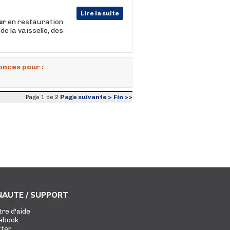
Lire la suite
ur
en restauration
de la vaisselle, des
onces pour :
Page suivante >
Fin >>
Page 1 de 2
AUTE / SUPPORT
tre d'aide
ebook
tter