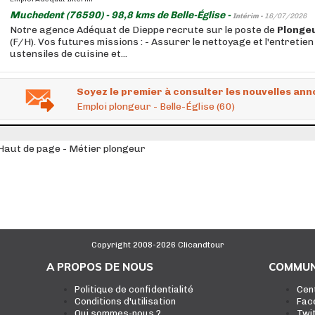
Muchedent (76590) - 98,8 kms de Belle-Église -
Intérim -
16/07/2026
Notre agence Adéquat de Dieppe recrute sur le poste de
Plonge
(F/H). Vos futures missions : - Assurer le nettoyage et l'entretien 
ustensiles de cuisine et...
Soyez le premier à consulter les nouvelles ann
Emploi plongeur - Belle-Église (60)
Haut de page - Métier plongeur
Copyright 2008-2026 Clicandtour
A PROPOS DE NOUS
COMMUN
Politique de confidentialité
Cen
Conditions d'utilisation
Fac
Qui sommes-nous ?
Twi