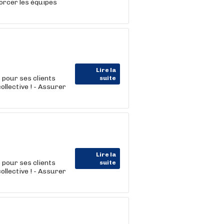
forcer les équipes
Lire la
our ses clients
suite
ollective ! - Assurer
Lire la
our ses clients
suite
ollective ! - Assurer