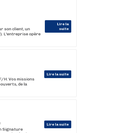
Lire la
son client, un
suite
). L'entreprise opère
Lire la suite
F/H. Vos missions
couverts, de la
6
Lire la suite
n Signature