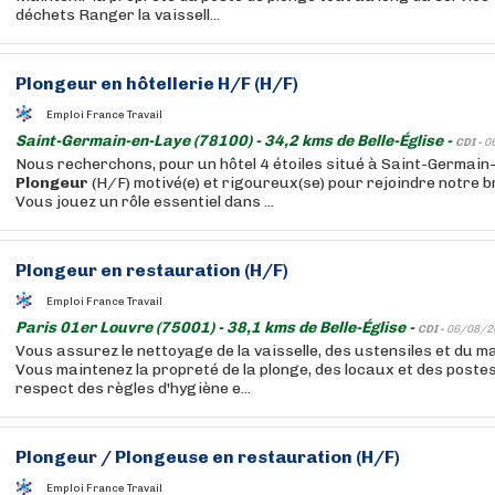
déchets Ranger la vaissell...
Plongeur
en hôtellerie H/F (H/F)
Emploi France Travail
Saint-Germain-en-Laye (78100) - 34,2 kms de Belle-Église -
CDI -
0
Nous recherchons, pour un hôtel 4 étoiles situé à Saint-Germain
Plongeur
(H/F) motivé(e) et rigoureux(se) pour rejoindre notre b
Vous jouez un rôle essentiel dans ...
Plongeur
en restauration (H/F)
Emploi France Travail
Paris 01er Louvre (75001) - 38,1 kms de Belle-Église -
CDI -
06/08/2
Vous assurez le nettoyage de la vaisselle, des ustensiles et du ma
Vous maintenez la propreté de la plonge, des locaux et des postes
respect des règles d'hygiène e...
Plongeur
/ Plongeuse en restauration (H/F)
Emploi France Travail