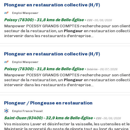
Plongeur
en restauration collective (H/F)
Emploi Manpower
Poissy (78300) - 31,8 kms de Belle-Église -
CDI -
05/08/2026
Manpower POISSY GRANDS COMPTES recherche pour son client,
secteur de la restauration, un
Plongeur
en restauration collect
intervenir dans les restaurants d'entreprise...
Plongeur
en restauration collective (H/F)
Emploi Manpower
Poissy (78300) - 31,8 kms de Belle-Église -
Intérim -
09/07/2026
Manpower POISSY GRANDS COMPTES recherche pour son client,
secteur de la restauration, un
Plongeur
en restauration collect
intervenir dans les restaurants d'entreprise...
Plongeur
/ Plongeuse en restauration
Emploi France Travail
Saint-Ouen (93400) - 32,9 kms de Belle-Église -
CDI -
06/08/2026
Vos missions Laver et désinfecter la vaisselle, les ustensiles et l
Maintenir la propreté du poste de plonge tout au long du service T