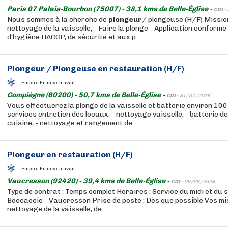
Paris 07 Palais-Bourbon (75007) - 38,1 kms de Belle-Église -
CDI -
Nous sommes à la cherche de
plongeur
/ plongeuse (H/F) Mission
nettoyage de la vaisselle, - Faire la plonge - Application conform
d'hygiène HACCP, de sécurité et aux p...
Plongeur
/ Plongeuse en restauration (H/F)
Emploi France Travail
Compiègne (60200) - 50,7 kms de Belle-Église -
CDI -
31/07/2026
Vous effectuerez la plonge de la vaisselle et batterie environ 10
services entretien des locaux. - nettoyage vaisselle, - batterie de
cuisine, - nettoyage et rangement de...
Plongeur
en restauration (H/F)
Emploi France Travail
Vaucresson (92420) - 39,4 kms de Belle-Église -
CDI -
06/08/2026
Type de contrat : Temps complet Horaires : Service du midi et du so
Boccaccio - Vaucresson Prise de poste : Dès que possible Vos mi
nettoyage de la vaisselle, de...