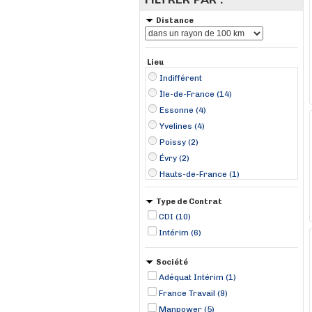
Distance
Lieu
Indifférent
Île-de-France (14)
Essonne (4)
Yvelines (4)
Poissy (2)
Évry (2)
Hauts-de-France (1)
Chessy (1)
Type de Contrat
Compiègne (1)
CDI (10)
Marcoussis (1)
Intérim (6)
Muchedent (1)
Paris 01er Louvre (1)
Société
Paris 07 Palais-Bourbon (1)
Adéquat Intérim (1)
Saint-Germain-en-Laye (1)
France Travail (9)
Saint-Ouen (1)
Manpower (5)