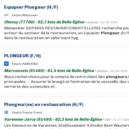
Equipier
Plongeur
(H/F)
Emploi Manpower
Chessy (77700) - 52,7 kms de Belle-Église -
Intérim -
01/08/2026
Manpower GDPARIS RESTAURATIONHOTELLERIE recherche pour 
acteur du secteur de la restauration, un Equipier
Plongeur
(H/F
dans la restauration en valorisant hyg...
PLONGEUR
(F/H)
Emploi RANDSTAD
Marcoussis (91460) - 61,4 kms de Belle-Église -
Intérim -
06/08/2026
Nous recherchons pour le compte de notre client des
plongeurs
principales : - Assurer le lavage et l'entretien de la vaisselle, des 
verrerie, des ustensiles et...
Plongeur
(se) en restauration (H/F)
Emploi France Travail
Varennes-Jarcy (91480) - 62,3 kms de Belle-Église -
CDI -
31/07/202
Les Demeures de Varennes, établissement 4 étoiles Best Wester