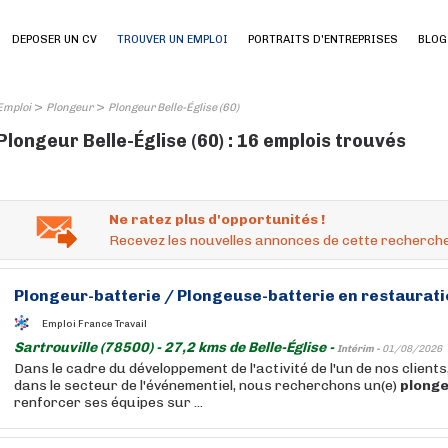
DEPOSER UN CV
TROUVER UN EMPLOI
PORTRAITS D'ENTREPRISES
BLOG
>
>
Emploi
Plongeur
Plongeur Belle-Église (60)
Plongeur Belle-Église (60) : 16 emplois trouvés
Ne ratez plus d'opportunités !
Recevez les nouvelles annonces de cette recherche
Plongeur
-batterie / Plongeuse-batterie en restaurat
Emploi France Travail
Sartrouville (78500) - 27,2 kms de Belle-Église -
Intérim -
01/08/2026
Dans le cadre du développement de l'activité de l'un de nos client
dans le secteur de l'événementiel, nous recherchons un(e)
plong
renforcer ses équipes sur ...