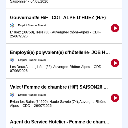
Saisonnier
-
04/08/2026
Gouvernant/e H/F - CDI - ALPE D'HUEZ (H/F)
Emploi France Travail
L'Huez (38750), Isère (38), Auvergne-Rhône-Alpes
-
CDI
-
25/07/2026
Employé(e) polyvalent(e) d'hôtellerie- JOB HIVER (H/F)
Emploi France Travail
Les Deux Alpes , Isère (38), Auvergne-Rhône-Alpes
-
CDD
-
07/08/2026
Valet / Femme de chambre (H/F) SAISON26 ETE
Emploi France Travail
Évian-les-Bains (74500), Haute-Savoie (74), Auvergne-Rhône-
Alpes
-
CDD
-
26/07/2026
Agent du Service Hôtelier - Femme de chambre (H/F)