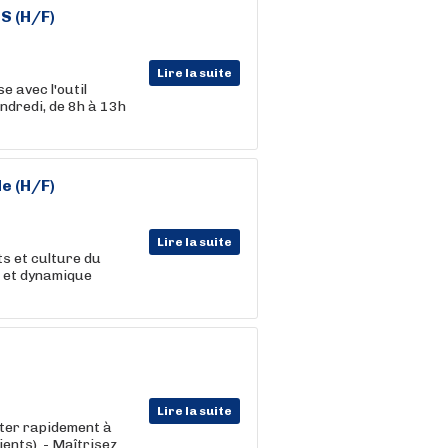
S (H/F)
Lire la suite
e avec l'outil
endredi, de 8h à 13h
e (H/F)
Lire la suite
ts et culture du
) et dynamique
Lire la suite
ter rapidement à
ients). - Maîtrisez