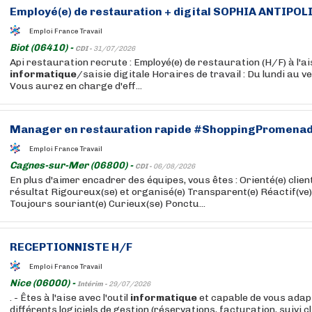
Employé(e) de restauration + digital SOPHIA ANTIPOLI
Emploi France Travail
Biot (06410) -
CDI -
31/07/2026
Api restauration recrute : Employé(e) de restauration (H/F) à l'ais
informatique
/saisie digitale Horaires de travail : Du lundi au v
Vous aurez en charge d'eff...
Manager en restauration rapide #ShoppingPromenad
Emploi France Travail
Cagnes-sur-Mer (06800) -
CDI -
06/08/2026
En plus d'aimer encadrer des équipes, vous êtes : Orienté(e) clien
résultat Rigoureux(se) et organisé(e) Transparent(e) Réactif(ve
Toujours souriant(e) Curieux(se) Ponctu...
RECEPTIONNISTE H/F
Emploi France Travail
Nice (06000) -
Intérim -
29/07/2026
. - Êtes à l'aise avec l'outil
informatique
et capable de vous adap
différents logiciels de gestion (réservations, facturation, suivi cl