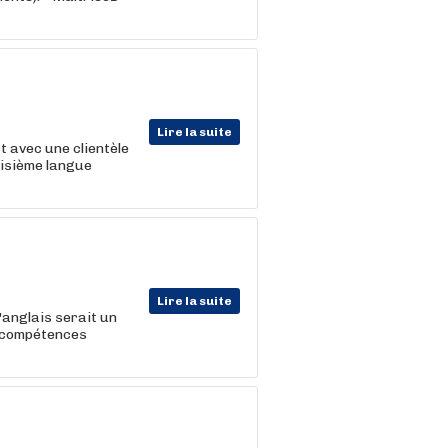
Lire la suite
ct avec une clientèle
oisième langue
Lire la suite
'anglais serait un
à compétences