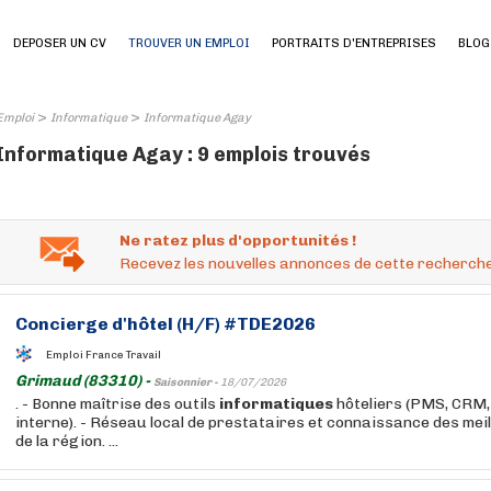
DEPOSER UN CV
TROUVER UN EMPLOI
PORTRAITS D'ENTREPRISES
BLOG
>
>
Emploi
Informatique
Informatique Agay
Informatique Agay : 9 emplois trouvés
Ne ratez plus d'opportunités !
Recevez les nouvelles annonces de cette recherche
Concierge d'hôtel (H/F) #TDE2026
Emploi France Travail
Grimaud (83310) -
Saisonnier -
18/07/2026
. - Bonne maîtrise des outils
informatiques
hôteliers (PMS, CRM
interne). - Réseau local de prestataires et connaissance des me
de la région. ...