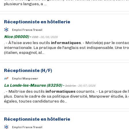
plusieurs langues, a ...
Réceptionniste en hôtellerie
Emploi France Travail
Nice (06000) -
CDD -
06/08/2026
. - À l'aise avec les outils
informatiques
. - Motivé(e) par le conta
internationale. La pratique de l'anglais est indispensable. Une tr
(italien, espagnol, al...
Réceptionniste (H/F)
Emploi Manpower
La Londe-les-Maures (83250) -
Intérim -
28/07/2026
. - Maîtrise des outils
informatiques
courants. - La pratique de l
plus. Dans le cadre de sa politique diversité, Manpower étudie, 
égales, toutes candidatures do...
Réceptionniste en hôtellerie
Emploi France Travail