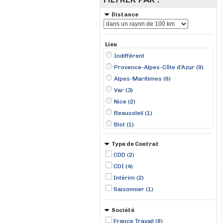
Distance
Lieu
Indifférent
Provence-Alpes-Côte d'Azur (9)
Alpes-Maritimes (6)
Var (3)
Nice (2)
Beausoleil (1)
Biot (1)
Cagnes-sur-Mer (1)
Type de Contrat
Grimaud (1)
CDD (2)
La Londe-les-Maures (1)
CDI (4)
Menton (1)
Intérim (2)
Solliès-Toucas (1)
Saisonnier (1)
Société
France Travail (8)