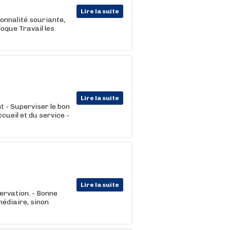
Lire la suite
sonnalité souriante,
loque Travail les
Lire la suite
 - Superviser le bon
ccueil et du service -
Lire la suite
servation. - Bonne
médiaire, sinon