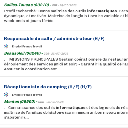
Solliès-Toucas (83210) -
CDI -
30/07/2026
Profil recherché : Bonne maîtrise des outils
informatiques
. Per
dynamique, et motivée. Maitrise de l'anglais Horaire variable et b
week-ends et jours fériés...
Responsable de salle / administrateur (H/F)
Emploi France Travail
Beausoleil (06240) -
CDI -
23/07/2026
. _ MISSIONS PRINCIPALES Gestion opérationnelle du restaurant
déroulement des services (midi et soir) - Garantir la qualité de l'a
Assurer la coordination ent...
Réceptionniste de camping (H/F) (H/F)
Emploi France Travail
Menton (06500) -
CDD -
06/08/2026
. - Connaissance des outils
informatiques
et des logiciels de ré
maîtrise de l'anglais obligatoire (au minimum un bon niveau inter
s'abstenir). ...