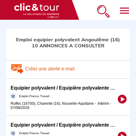
menu
Emploi equipier polyvalent Angoulême (16)
10 ANNONCES A CONSULTER
Créer une alerte e-mail
Equipier polyvalent / Equipière polyvalente de restauration rapid (H/F)
Emploi France Travail
Ruffec (16700), Charente (16), Nouvelle-Aquitaine
-
Intérim
-
07/08/2026
Equipier polyvalent / Equipière polyvalente de restauration rapid (H/F)
Emploi France Travail