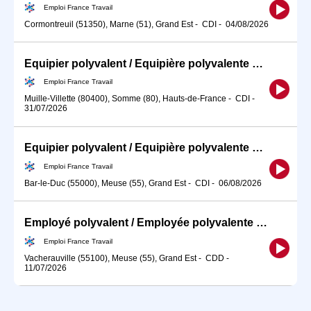
Emploi France Travail
Cormontreuil (51350), Marne (51), Grand Est
-
CDI
-
04/08/2026
Equipier polyvalent / Equipière polyvalente de restauration rapid (H/F)
Emploi France Travail
Muille-Villette (80400), Somme (80), Hauts-de-France
-
CDI
-
31/07/2026
Equipier polyvalent / Equipière polyvalente de restauration rapid (H/F)
Emploi France Travail
Bar-le-Duc (55000), Meuse (55), Grand Est
-
CDI
-
06/08/2026
Employé polyvalent / Employée polyvalente d'hôtellerie
Emploi France Travail
Vacherauville (55100), Meuse (55), Grand Est
-
CDD
-
11/07/2026