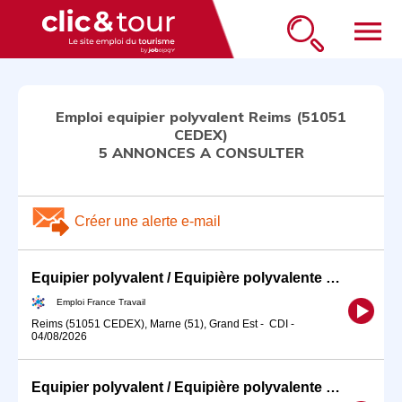
menu
Emploi equipier polyvalent Reims (51051
CEDEX)
5 ANNONCES A CONSULTER
Créer une alerte e-mail
Equipier polyvalent / Equipière polyvalente de restauration rapid (H/F)
Emploi France Travail
Reims (51051 CEDEX), Marne (51), Grand Est
-
CDI
-
04/08/2026
Equipier polyvalent / Equipière polyvalente de restauration rapid (H/F)