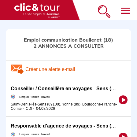
menu
Emploi communication Boulleret (18)
2 ANNONCES A CONSULTER
Créer une alerte e-mail
Conseiller / Conseillère en voyages - Sens (H/F)
Emploi France Travail
Saint-Denis-lès-Sens (89100), Yonne (89), Bourgogne-Franche-
Comté
-
CDI
-
04/08/2026
Responsable d'agence de voyages - Sens (H/F)
Emploi France Travail