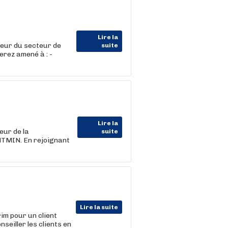
Lire la
eur du secteur de
suite
erez amené à : -
Lire la
eur de la
suite
TMIN. En rejoignant
Lire la suite
im pour un client
seiller les clients en