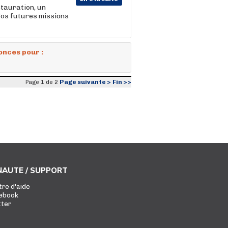
stauration, un
Vos futures missions
onces pour :
Page suivante >
Fin >>
Page 1 de 2
AUTE / SUPPORT
tre d'aide
ebook
tter