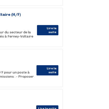
taire (H/F)
Lire la
r du secteur de la
suite
és à Ferney-Voltaire
Lire la
/F pour un poste à
suite
missions : - Proposer
Lire la suite