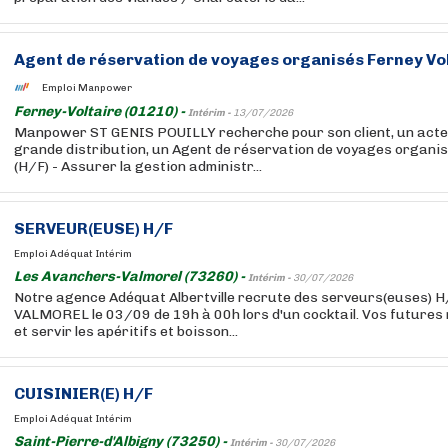
Agent de réservation de voyages organisés Ferney Vol
Emploi Manpower
Ferney-Voltaire (01210) -
Intérim -
13/07/2026
Manpower ST GENIS POUILLY recherche pour son client, un acteu
grande distribution, un Agent de réservation de voyages organis
(H/F) - Assurer la gestion administr...
SERVEUR(EUSE) H/F
Emploi Adéquat Intérim
Les Avanchers-Valmorel (73260) -
Intérim -
30/07/2026
Notre agence Adéquat Albertville recrute des serveurs(euses) H
VALMOREL le 03/09 de 19h à 00h lors d'un cocktail. Vos futures 
et servir les apéritifs et boisson...
CUISINIER(E) H/F
Emploi Adéquat Intérim
Saint-Pierre-d'Albigny (73250) -
Intérim -
30/07/2026