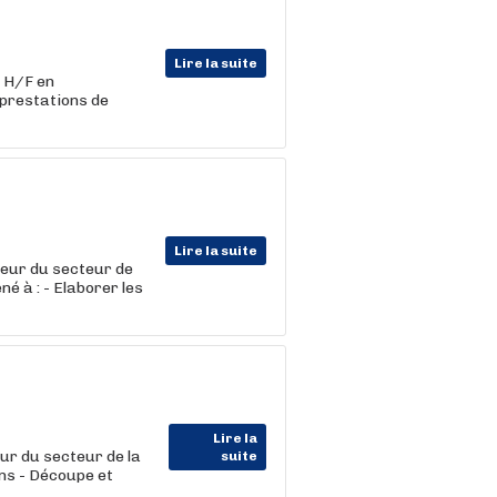
Lire la suite
 H/F en
 prestations de
Lire la suite
eur du secteur de
né à : - Elaborer les
Lire la
r du secteur de la
suite
ons - Découpe et