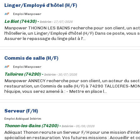
Linger/Employé d'hôtel (H/F)
Emploi Manpower
Le Biot (74430) -
Intérim -
17/07/2026
Manpower THONON LES BAINS recherche pour son client, un act
l'hôtellerie, un Linger/Employé d'hôtel (H/F) Dans ce poste, vous s
Assurer le repassage du linge plat à l'...
Commis de salle (H/F)
Emploi Manpower
Talloires (74290) -
Intérim -
30/07/2026
Manpower ANNECY recherche pour son client, un acteur du sect
restauration, un Commis de salle (H/F) à 74290 TALLOIRES-MON
l'équipe, vous serez amené à : - Mettre en place l...
Serveur (F/H)
Emploi Adéquat Intérim
Thonon-les-Bains (74200) -
Intérim -
05/08/2026
Adéquat Thonon recrute un Serveur F/H pour une mission d'intér
spécialisé en restauration. Vos futures missions : Accueillir et con