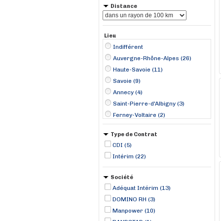
Distance
Lieu
Indifférent
Auvergne-Rhône-Alpes (26)
Haute-Savoie (11)
Savoie (9)
Annecy (4)
Saint-Pierre-d'Albigny (3)
Ferney-Voltaire (2)
Le Bourget-du-Lac (2)
Type de Contrat
Nantua (2)
CDI (5)
Thonon-les-Bains (2)
Intérim (22)
Bourgogne-Franche-Comté (1)
Aix-les-Bains (1)
Société
Anthy-sur-Léman (1)
Adéquat Intérim (13)
Chambéry (1)
DOMINO RH (3)
Chaux-des-Crotenay (1)
Manpower (10)