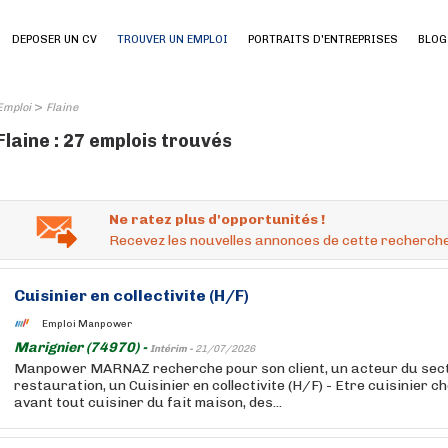
DEPOSER UN CV
TROUVER UN EMPLOI
PORTRAITS D'ENTREPRISES
BLOG
>
Emploi
Flaine
Flaine : 27 emplois trouvés
Ne ratez plus d'opportunités !
Recevez les nouvelles annonces de cette recherche
Cuisinier en collectivite (H/F)
Emploi Manpower
Marignier (74970) -
Intérim -
21/07/2026
Manpower MARNAZ recherche pour son client, un acteur du sect
restauration, un Cuisinier en collectivite (H/F) - Etre cuisinier ch
avant tout cuisiner du fait maison, des...