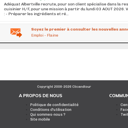
Adéquat Albertville recrute, pour son client spécialise dans la re
cuisinier H/F, pour une mission à partir du lundi 03 AOUT 2026. 
: - Préparer les ingrédients et ré...
Soyez le premier à consulter les nouvelles ann
Emploi - Flaine
Copyright 2008-2026 Clicandtour
A PROPOS DE NOUS
COMMUN
Politique de confidentialité
Cen
Conditions d'utilisation
Fac
Qui sommes-nous ?
Twi
Site mobile