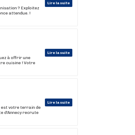
Lire la suite
nisation ? Exploitez
ence attendue. !
Lire la suite
uez à offrir une
tre cuisine ! Votre
Lire la suite
 est votre terrain de
te d'Annecy recrute