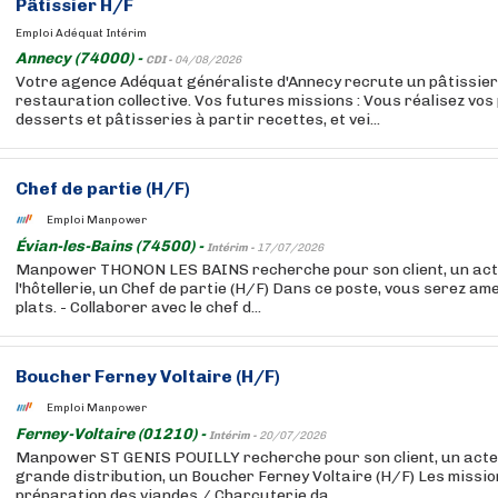
Pâtissier H/F
Emploi Adéquat Intérim
Annecy (74000) -
CDI -
04/08/2026
Votre agence Adéquat généraliste d'Annecy recrute un pâtissier
restauration collective. Vos futures missions : Vous réalisez vos
desserts et pâtisseries à partir recettes, et vei...
Chef de partie (H/F)
Emploi Manpower
Évian-les-Bains (74500) -
Intérim -
17/07/2026
Manpower THONON LES BAINS recherche pour son client, un act
l'hôtellerie, un Chef de partie (H/F) Dans ce poste, vous serez ame
plats. - Collaborer avec le chef d...
Boucher Ferney Voltaire (H/F)
Emploi Manpower
Ferney-Voltaire (01210) -
Intérim -
20/07/2026
Manpower ST GENIS POUILLY recherche pour son client, un acteu
grande distribution, un Boucher Ferney Voltaire (H/F) Les missi
préparation des viandes / Charcuterie da...