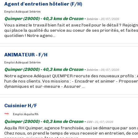
Agent d'entretien hôtelier (F/H)
Emploi Adéquat Intérim
Quimper (29000) - 40,3 kms de Crozon -
Intérim -
20/07/2026
Vous aimez le travail bien fait et avez l'oeil pour le détail ? Rejo
qui place la qualité du service au coeur de ses priorités, et faite
quotidien ! Notre agenc...
ANIMATEUR - F/H
Emploi Adéquat Intérim
Quimper (29000) - 40,3 kms de Crozon -
Intérim -
09/07/2026
Notre agence Adéquat QUIMPER recrute des nouveaux profils : A
l'un de nos clients. Vos missions : - Encadrer et animer - Propos
dynamiques et sur-mesure - Assurer ...
Cuisinier H/F
Emploi Aquila Rh
Quimper (29000) - 40,3 kms de Crozon -
CDI -
31/07/2026
Aquila RH Quimper, agence franchisée, qui se démarque par son 
Chez nous, on prend le temps de vous recevoir en entretien, de c