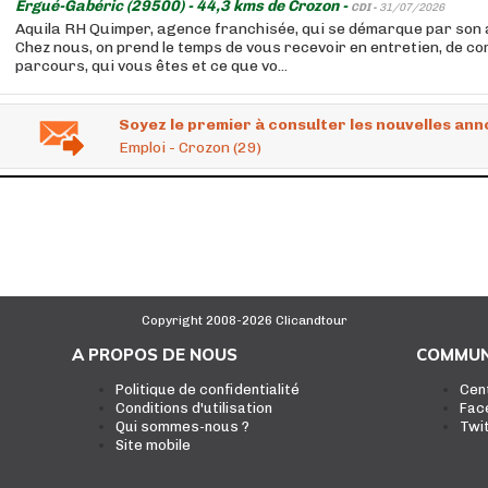
Ergué-Gabéric (29500) - 44,3 kms de Crozon -
CDI -
31/07/2026
Aquila RH Quimper, agence franchisée, qui se démarque par son 
Chez nous, on prend le temps de vous recevoir en entretien, de c
parcours, qui vous êtes et ce que vo...
Soyez le premier à consulter les nouvelles ann
Emploi - Crozon (29)
Copyright 2008-2026 Clicandtour
A PROPOS DE NOUS
COMMUN
Politique de confidentialité
Cen
Conditions d'utilisation
Fac
Qui sommes-nous ?
Twi
Site mobile