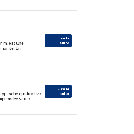
Lire la
rim, est une
suite
riorité. En
Lire la
approche qualitative.
suite
omprendre votre