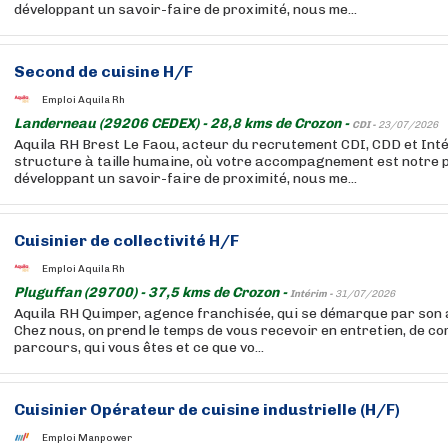
développant un savoir-faire de proximité, nous me...
Second de cuisine H/F
Emploi Aquila Rh
Landerneau (29206 CEDEX) - 28,8 kms de Crozon -
CDI -
23/07/2026
Aquila RH Brest Le Faou, acteur du recrutement CDI, CDD et Inté
structure à taille humaine, où votre accompagnement est notre p
développant un savoir-faire de proximité, nous me...
Cuisinier de collectivité H/F
Emploi Aquila Rh
Pluguffan (29700) - 37,5 kms de Crozon -
Intérim -
31/07/2026
Aquila RH Quimper, agence franchisée, qui se démarque par son 
Chez nous, on prend le temps de vous recevoir en entretien, de c
parcours, qui vous êtes et ce que vo...
Cuisinier Opérateur de cuisine industrielle (H/F)
Emploi Manpower