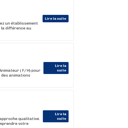
Lire la suite
ignez un établissement
s la différence au
Lire la
nimateur ( F/H) pour
suite
er des animations
Lire la
approche qualitative.
suite
omprendre votre