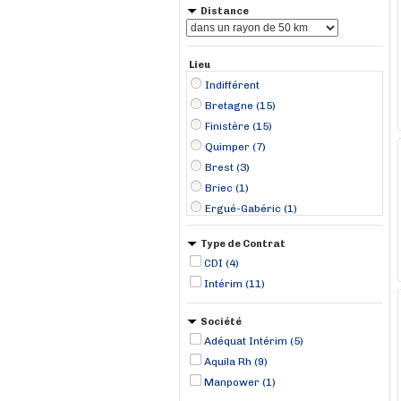
Distance
Lieu
Indifférent
Bretagne (15)
Finistère (15)
Quimper (7)
Brest (3)
Briec (1)
Ergué-Gabéric (1)
Landerneau (1)
Type de Contrat
Le Conquet (1)
CDI (4)
Pluguffan (1)
Intérim (11)
Société
Adéquat Intérim (5)
Aquila Rh (9)
Manpower (1)