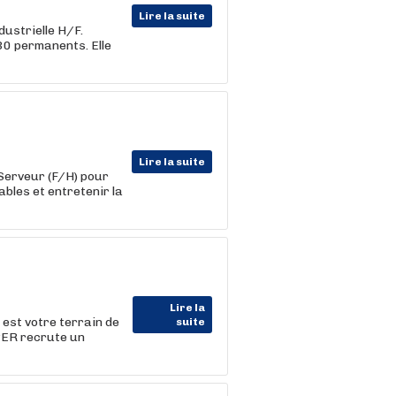
Lire la suite
ustrielle H/F.
30 permanents. Elle
Lire la suite
Serveur (F/H) pour
tables et entretenir la
Lire la
 est votre terrain de
suite
PER recrute un