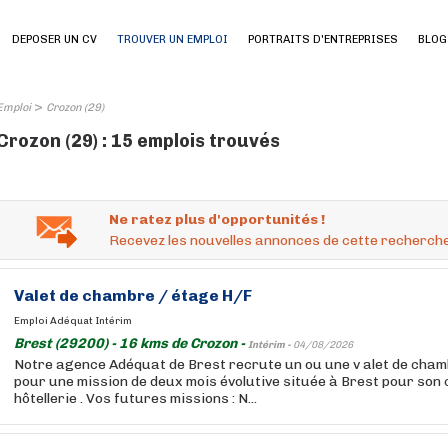
DEPOSER UN CV
TROUVER UN EMPLOI
PORTRAITS D'ENTREPRISES
BLOG
>
Emploi
Crozon (29)
Crozon (29) : 15 emplois trouvés
Ne ratez plus d'opportunités !
Recevez les nouvelles annonces de cette recherche
Valet de chambre / étage H/F
Emploi Adéquat Intérim
Brest (29200) - 16 kms de Crozon -
Intérim -
04/08/2026
Notre agence Adéquat de Brest recrute un ou une v alet de cha
pour une mission de deux mois évolutive située à Brest pour son c
hôtellerie . Vos futures missions : N...