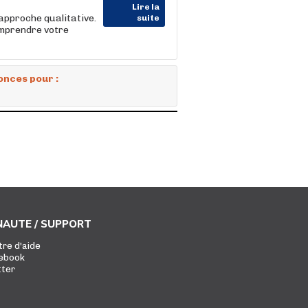
Lire la
approche qualitative.
suite
omprendre votre
onces pour :
AUTE / SUPPORT
tre d'aide
ebook
tter