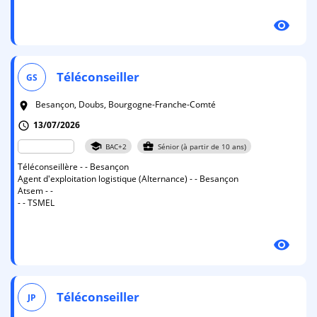
visibility
Téléconseiller
GS
Besançon, Doubs, Bourgogne-Franche-Comté
room
13/07/2026
schedule
school
business_center
BAC+2
Sénior (à partir de 10 ans)
Téléconseillère - - Besançon
Agent d'exploitation logistique (Alternance) - - Besançon
Atsem - -
- - TSMEL
visibility
Téléconseiller
JP