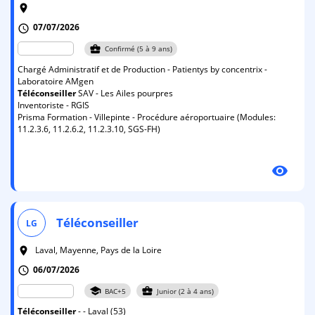
room
07/07/2026
schedule
business_center
Confirmé (5 à 9 ans)
Chargé Administratif et de Production - Patientys by concentrix -
Laboratoire AMgen
Téléconseiller
SAV - Les Ailes pourpres
Inventoriste - RGIS
Prisma Formation - Villepinte - Procédure aéroportuaire (Modules:
11.2.3.6, 11.2.6.2, 11.2.3.10, SGS-FH)
visibility
Téléconseiller
LG
Laval, Mayenne, Pays de la Loire
room
06/07/2026
schedule
school
business_center
BAC+5
Junior (2 à 4 ans)
Téléconseiller
- - Laval (53)