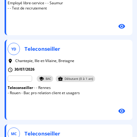
Employé libre-service - - Saumur
- - Test de recrutement
visibility
Teleconseiller
YD
Chantepie, Ille-et-Vilaine, Bretagne
room
30/07/2026
schedule
school
business_center
BAC
Débutant (0 à 1 an)
Teleconseiller
- - Rennes
- Rouen - Bac pro relation client et usagers
visibility
Teleconseiller
MC