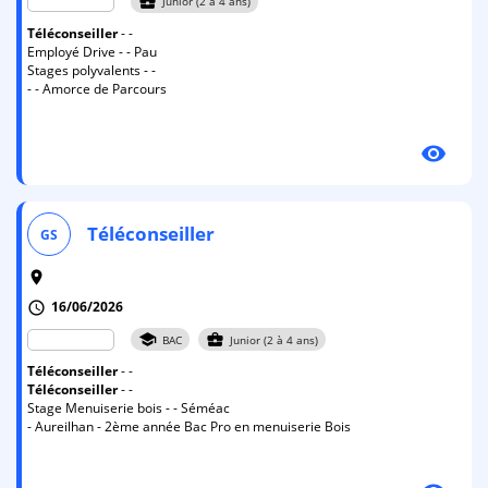
business_center
Junior (2 à 4 ans)
Téléconseiller
- -
Employé Drive - - Pau
Stages polyvalents - -
- - Amorce de Parcours
visibility
Téléconseiller
GS
room
16/06/2026
schedule
school
business_center
BAC
Junior (2 à 4 ans)
Téléconseiller
- -
Téléconseiller
- -
Stage Menuiserie bois - - Séméac
- Aureilhan - 2ème année Bac Pro en menuiserie Bois