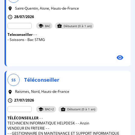
Saint-Quentin, Aisne, Hauts-de-France
room
28/07/2026
schedule
school
business_center
BAC
Débutant (0 à 1 an)
Teleconseiller
- -
- Soissons - Bac STMG
visibility
Téléconseiller
SS
Raismes, Nord, Hauts-de-France
room
27/07/2026
schedule
school
business_center
BAC+2
Débutant (0 à 1 an)
TÉLÉCONSEILLER
- -
TECHNICIEN INFORMATIQUE HELPDESK - - Anzin
VENDEUR EN FRITERIE - -
- - GESTIONNAIRE EN MAINTENANCE ET SUPPORT INFORMATIQUE