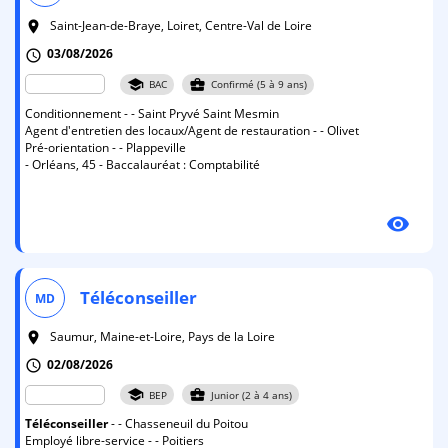
Saint-Jean-de-Braye, Loiret, Centre-Val de Loire
room
03/08/2026
schedule
school
business_center
BAC
Confirmé (5 à 9 ans)
Conditionnement - - Saint Pryvé Saint Mesmin
Agent d'entretien des locaux/Agent de restauration - - Olivet
Pré-orientation - - Plappeville
- Orléans, 45 - Baccalauréat : Comptabilité
visibility
Téléconseiller
MD
Saumur, Maine-et-Loire, Pays de la Loire
room
02/08/2026
schedule
school
business_center
BEP
Junior (2 à 4 ans)
Téléconseiller
- - Chasseneuil du Poitou
Employé libre-service - - Poitiers