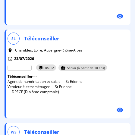
visibility
Téléconseiller
SL
Chambles, Loire, Auvergne-Rhône-Alpes
room
23/07/2026
schedule
school
business_center
BAC+2
Sénior (à partir de 10 ans)
Téléconseiller
- -
Agent de numérisation et saisie - - St Etienne
Vendeur électroménager - - St Etienne
- - DPECF (Diplôme comptable)
visibility
Téléconseiller
WS