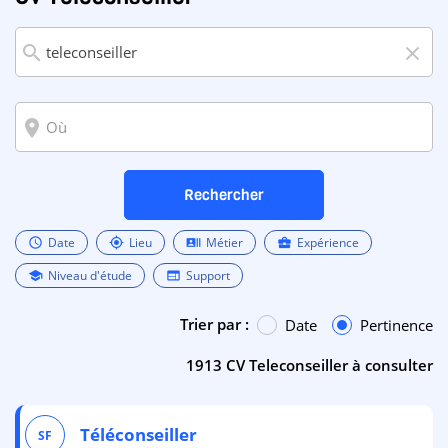
search
close
room
Rechercher
Date
Lieu
Métier
Expérience
schedule
my_location
recent_actors
business_center
Niveau d'étude
Support
school
web
Trier par :
Date
Pertinence
1913 CV Teleconseiller à consulter
Téléconseiller
SF