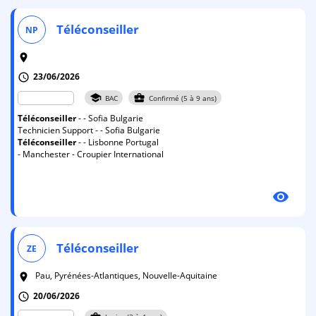
Téléconseiller
NP
room
23/06/2026
schedule
school
business_center
BAC
Confirmé (5 à 9 ans)
Téléconseiller
- - Sofia Bulgarie
Technicien Support - - Sofia Bulgarie
Téléconseiller
- - Lisbonne Portugal
- Manchester - Croupier International
visibility
Téléconseiller
ZE
Pau, Pyrénées-Atlantiques, Nouvelle-Aquitaine
room
20/06/2026
schedule