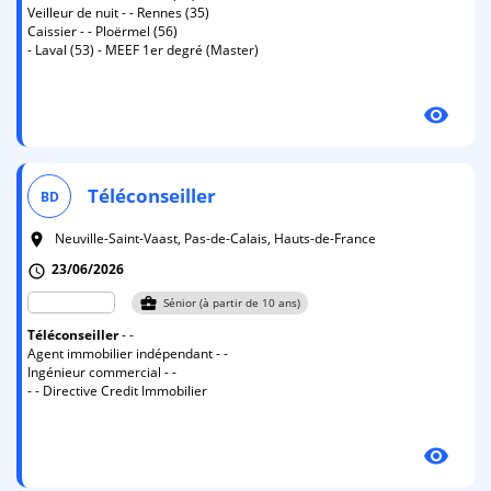
Veilleur de nuit - - Rennes (35)
Caissier - - Ploërmel (56)
- Laval (53) - MEEF 1er degré (Master)
visibility
Téléconseiller
BD
Neuville-Saint-Vaast, Pas-de-Calais, Hauts-de-France
room
23/06/2026
schedule
business_center
Sénior (à partir de 10 ans)
Téléconseiller
- -
Agent immobilier indépendant - -
Ingénieur commercial - -
- - Directive Credit Immobilier
visibility