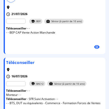
room
21/07/2026
schedule
school
business_center
BEP
Sénior (à partir de 10 ans)
Téléconseiller
- -
- - BEP CAP Vente Action Marchande
visibility
Téléconseiller
room
16/07/2026
schedule
school
business_center
BAC+2
Sénior (à partir de 10 ans)
Téléconseiller
- -
Monteur - -
Téléconseiller
- SFR Suivi Activation - -
- - BTS, DUT ou équivalents - Commerce - Formation Forces de Ventes