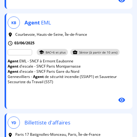
Agent
EML
KB
Courbevoie, Hauts-de-Seine, Île-de-France
room
03/06/2025
schedule
school
business_center
BAC+6 et plus
Sénior (à partir de 10 ans)
Agent
EML - SNCF à Ermont Eaubonne
Agent
d'escale - SNCF Paris Montparnasse
Agent
d'escale - SNCF Paris Gare du Nord
Gennevilliers -
Agent
de sécurité incendie (SSIAP1) et Sauveteur
Secouriste du Travail (SST)
visibility
Billettiste d'affaires
YD
Paris 17 Batignolles-Monceau, Paris, Île-de-France
room