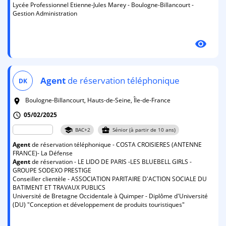
Lycée Professionnel Etienne-Jules Marey - Boulogne-Billancourt -
Gestion Administration
visibility
Agent
de réservation téléphonique
DK
Boulogne-Billancourt, Hauts-de-Seine, Île-de-France
room
05/02/2025
schedule
school
business_center
BAC+2
Sénior (à partir de 10 ans)
Agent
de réservation téléphonique - COSTA CROISIERES (ANTENNE
FRANCE)- La Défense
Agent
de réservation - LE LIDO DE PARIS -LES BLUEBELL GIRLS -
GROUPE SODEXO PRESTIGE
Conseiller clientèle - ASSOCIATION PARITAIRE D'ACTION SOCIALE DU
BATIMENT ET TRAVAUX PUBLICS
Université de Bretagne Occidentale à Quimper - Diplôme d'Université
(DU) "Conception et développement de produits touristiques"