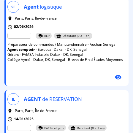
Agent
logistique
SC
Paris, Paris, Île-de-France
room
02/06/2026
schedule
school
business_center
BEP
Débutant (0 à 1 an)
Préparateur de commandes / Manutentionnaire - Auchan Senegal
Agent
comptoir
- Europcar Dakar - DK, Senegal
Gérant - FAMSA Industrie Dakar - DK, Senegal
Collège Aymé - Dakar, DK, Senegal - Brevet de Fin d'Études Moyennes
visibility
AGENT
de RESERVATION
IL
Paris, Paris, Île-de-France
room
14/01/2025
schedule
school
business_center
BAC+6 et plus
Débutant (0 à 1 an)