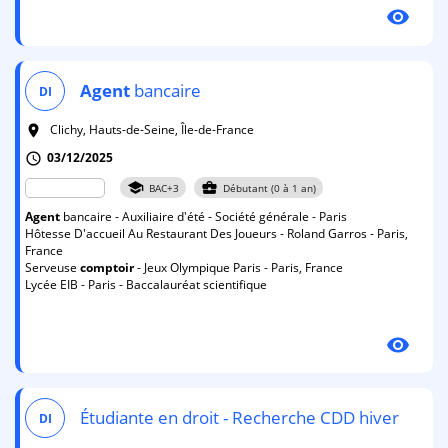
visibility
Agent
bancaire
DI
Clichy, Hauts-de-Seine, Île-de-France
room
03/12/2025
schedule
school
business_center
BAC+3
Débutant (0 à 1 an)
Agent
bancaire - Auxiliaire d'été - Société générale - Paris
Hôtesse D'accueil Au Restaurant Des Joueurs - Roland Garros - Paris,
France
Serveuse
comptoir
- Jeux Olympique Paris - Paris, France
Lycée EIB - Paris - Baccalauréat scientifique
visibility
Étudiante en droit - Recherche CDD hiver
DI