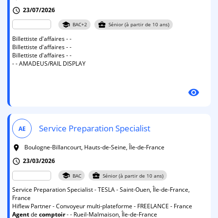
23/07/2026
schedule
school
business_center
BAC+2
Sénior (à partir de 10 ans)
Billettiste d'affaires - -
Billettiste d'affaires - -
Billettiste d'affaires - -
- - AMADEUS/RAIL DISPLAY
visibility
Service Preparation Specialist
AE
Boulogne-Billancourt, Hauts-de-Seine, Île-de-France
room
23/03/2026
schedule
school
business_center
BAC
Sénior (à partir de 10 ans)
Service Preparation Specialist - TESLA - Saint-Ouen, Île-de-France,
France
Hiflew Partner - Convoyeur multi-plateforme - FREELANCE - France
Agent
de
comptoir
- - Rueil-Malmaison, Île-de-France