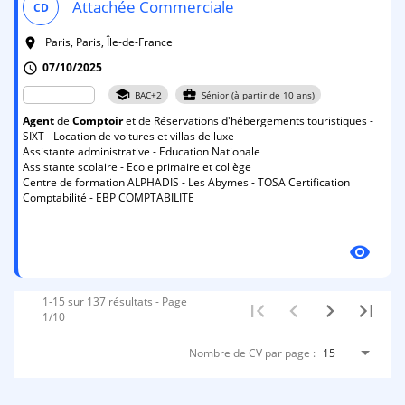
Attachée Commerciale
CD
Paris, Paris, Île-de-France
room
07/10/2025
schedule
school
business_center
BAC+2
Sénior (à partir de 10 ans)
Agent
de
Comptoir
et de Réservations d'hébergements touristiques -
SIXT - Location de voitures et villas de luxe
Assistante administrative - Education Nationale
Assistante scolaire - Ecole primaire et collège
Centre de formation ALPHADIS - Les Abymes - TOSA Certification
Comptabilité - EBP COMPTABILITE
visibility
1-15 sur 137 résultats - Page
1/10
Nombre de CV par page :
15