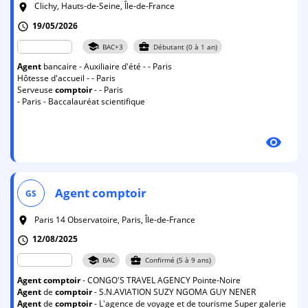
Clichy, Hauts-de-Seine, Île-de-France
room
19/05/2026
schedule
school
business_center
BAC+3
Débutant (0 à 1 an)
Agent
bancaire - Auxiliaire d'été - - Paris
Hôtesse d'accueil - - Paris
Serveuse
comptoir
- - Paris
- Paris - Baccalauréat scientifique
visibility
Agent
comptoir
GS
Paris 14 Observatoire, Paris, Île-de-France
room
12/08/2025
schedule
school
business_center
BAC
Confirmé (5 à 9 ans)
Agent
comptoir
- CONGO'S TRAVEL AGENCY Pointe-Noire
Agent
de
comptoir
- S.N.AVIATION SUZY NGOMA GUY NENER
Agent
de
comptoir
- L'agence de voyage et de tourisme Super galerie