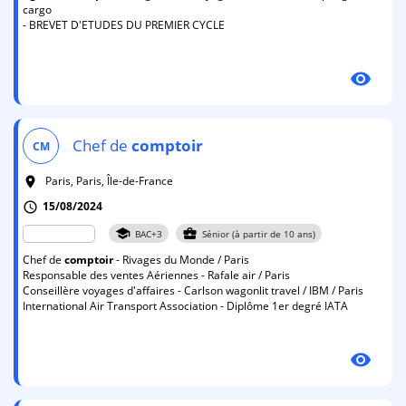
cargo
- BREVET D'ETUDES DU PREMIER CYCLE
visibility
Chef de
comptoir
CM
Paris, Paris, Île-de-France
room
15/08/2024
schedule
school
business_center
BAC+3
Sénior (à partir de 10 ans)
Chef de
comptoir
- Rivages du Monde / Paris
Responsable des ventes Aériennes - Rafale air / Paris
Conseillère voyages d'affaires - Carlson wagonlit travel / IBM / Paris
International Air Transport Association - Diplôme 1er degré IATA
visibility