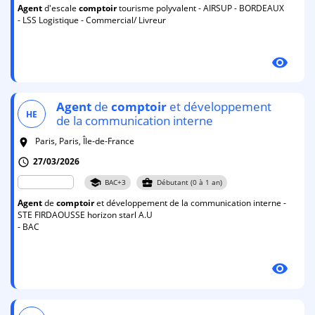
Agent
d'escale
comptoir
tourisme polyvalent - AIRSUP - BORDEAUX
- LSS Logistique - Commercial/ Livreur
visibility
Agent
de
comptoir
et développement
HE
de la communication interne
Paris, Paris, Île-de-France
room
27/03/2026
schedule
school
business_center
BAC+3
Débutant (0 à 1 an)
Agent
de
comptoir
et développement de la communication interne -
STE FIRDAOUSSE horizon starl A.U
- BAC
visibility