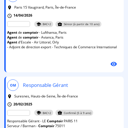
Paris 15 Vaugirard, Paris, Île-de-France
room
14/04/2026
schedule
school
business_center
BAC+2
Sénior (à partir de 10 ans)
Agent
de
comptoir
- Lufthansa, Paris
Agent
de
comptoir
- Avianca, Paris
Agent
d'Escale - Air Littoral, Orly
- Adjoint de direction export - Techniques de Commerce International
visibility
Responsable Gérant
OM
Suresnes, Hauts-de-Seine, Île-de-France
room
20/02/2025
schedule
school
business_center
BAC+2
Confirmé (5 à 9 ans)
Responsable Gérant - LE
Comptoir
PARIS 11
Serveur / Barman -
Comptoir
75011