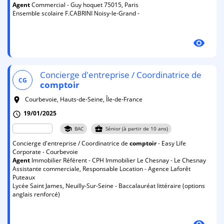
Agent
Commercial - Guy hoquet 75015, Paris
Ensemble scolaire F.CABRINI Noisy-le-Grand -
visibility
Concierge d'entreprise / Coordinatrice de
CG
comptoir
Courbevoie, Hauts-de-Seine, Île-de-France
room
19/01/2025
schedule
school
business_center
BAC
Sénior (à partir de 10 ans)
Concierge d'entreprise / Coordinatrice de
comptoir
- Easy Life
Corporate - Courbevoie
Agent
Immobilier Référent - CPH Immobilier Le Chesnay - Le Chesnay
Assistante commerciale, Responsable Location - Agence Laforêt
Puteaux
Lycée Saint James, Neuilly-Sur-Seine - Baccalauréat littéraire (options
anglais renforcé)
visibility