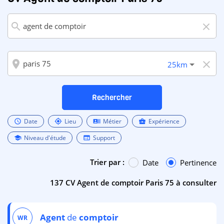
search
close
room
close
25km
Rechercher
Date
Lieu
Métier
Expérience
schedule
my_location
recent_actors
business_center
Niveau d'étude
Support
school
web
Trier par :
Date
Pertinence
137 CV Agent de comptoir Paris 75 à consulter
Agent
de
comptoir
WR