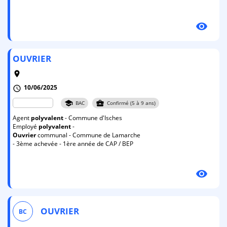
visibility
OUVRIER
room
10/06/2025
schedule
school
business_center
BAC
Confirmé (5 à 9 ans)
Agent
polyvalent
- Commune d'Isches
Employé
polyvalent
-
Ouvrier
communal - Commune de Lamarche
- 3ème achevée - 1ère année de CAP / BEP
visibility
OUVRIER
BC