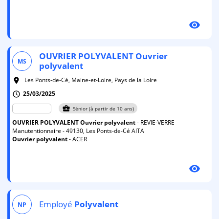
visibility
OUVRIER
POLYVALENT
Ouvrier
MS
polyvalent
Les Ponts-de-Cé, Maine-et-Loire, Pays de la Loire
room
25/03/2025
schedule
business_center
Sénior (à partir de 10 ans)
OUVRIER
POLYVALENT
Ouvrier
polyvalent
- REVIE-VERRE
Manutentionnaire - 49130, Les Ponts-de-Cé AITA
Ouvrier
polyvalent
- ACER
visibility
Employé
Polyvalent
NP