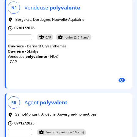
Vendeuse
polyvalente
NF
Bergerac, Dordogne, Nouvelle-Aquitaine
room
02/01/2026
schedule
school
business_center
CAP
Junior (2 à 4 ans)
Ouvrière
- Bernard Crysanthèmes
Ouvrière
- Skinlys
Vendeuse
polyvalente
- NOZ
- CAP
visibility
Agent
polyvalent
RB
Saint-Montant, Ardèche, Auvergne-Rhône-Alpes
room
09/12/2025
schedule
business_center
Sénior (à partir de 10 ans)