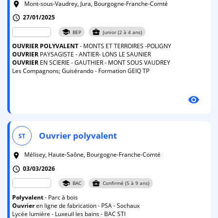
Mont-sous-Vaudrey, Jura, Bourgogne-Franche-Comté
room
27/01/2025
schedule
school
business_center
BEP
Junior (2 à 4 ans)
OUVRIER
POLYVALENT
- MONTS ET TERROIRES -POLIGNY
OUVRIER
PAYSAGISTE - ANTIER- LONS LE SAUNIER
OUVRIER
EN SCIERIE - GAUTHIER - MONT SOUS VAUDREY
Les Compagnons; Guisérando - Formation GEIQ TP
visibility
Ouvrier
polyvalent
ST
Mélisey, Haute-Saône, Bourgogne-Franche-Comté
room
03/03/2026
schedule
school
business_center
BAC
Confirmé (5 à 9 ans)
Polyvalent
- Parc à bois
Ouvrier
en ligne de fabrication - PSA - Sochaux
Lycée lumière - Luxeuil les bains - BAC STI