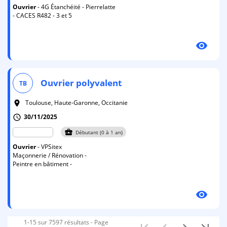
Ouvrier
- 4G Étanchéité - Pierrelatte
- CACES R482 - 3 et 5
visibility
Ouvrier
polyvalent
TB
Toulouse, Haute-Garonne, Occitanie
room
30/11/2025
schedule
business_center
Débutant (0 à 1 an)
Ouvrier
- VPSitex
Maçonnerie / Rénovation -
Peintre en bâtiment -
visibility
1-15 sur 7597 résultats - Page