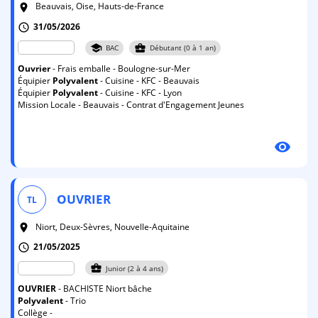
Beauvais, Oise, Hauts-de-France
room
31/05/2026
schedule
school
business_center
BAC
Débutant (0 à 1 an)
Ouvrier
- Frais emballe - Boulogne-sur-Mer
Équipier
Polyvalent
- Cuisine - KFC - Beauvais
Équipier
Polyvalent
- Cuisine - KFC - Lyon
Mission Locale - Beauvais - Contrat d'Engagement Jeunes
visibility
OUVRIER
TL
Niort, Deux-Sèvres, Nouvelle-Aquitaine
room
21/05/2025
schedule
business_center
Junior (2 à 4 ans)
OUVRIER
- BACHISTE Niort bâche
Polyvalent
- Trio
Collège -