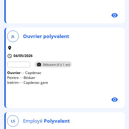
visibility
Ouvrier
polyvalent
JL
room
04/05/2026
schedule
business_center
Débutant (0 à 1 an)
Ouvrier
- - Capdenac
Peintre - - Béduer
Intérim - - Capdenac gare
visibility
Employé
Polyvalent
LS