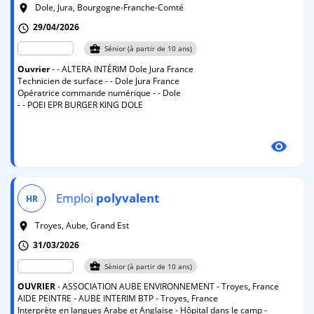
Dole, Jura, Bourgogne-Franche-Comté
room
29/04/2026
schedule
business_center
Sénior (à partir de 10 ans)
Ouvrier
- - ALTERA INTÉRIM Dole Jura France
Technicien de surface - - Dole Jura France
Opératrice commande numérique - - Dole
- - POEI EPR BURGER KING DOLE
visibility
Emploi
polyvalent
HR
Troyes, Aube, Grand Est
room
31/03/2026
schedule
business_center
Sénior (à partir de 10 ans)
OUVRIER
- ASSOCIATION AUBE ENVIRONNEMENT - Troyes, France
AIDE PEINTRE - AUBE INTERIM BTP - Troyes, France
Interprète en langues Arabe et Anglaise - Hôpital dans le camp -