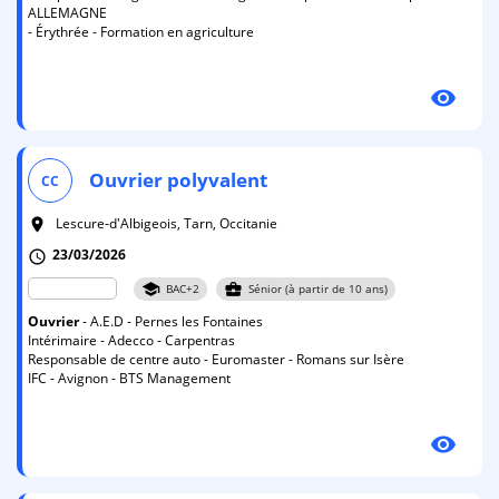
ALLEMAGNE
- Érythrée - Formation en agriculture
visibility
Ouvrier
polyvalent
CC
Lescure-d'Albigeois, Tarn, Occitanie
room
23/03/2026
schedule
school
business_center
BAC+2
Sénior (à partir de 10 ans)
Ouvrier
- A.E.D - Pernes les Fontaines
Intérimaire - Adecco - Carpentras
Responsable de centre auto - Euromaster - Romans sur Isère
IFC - Avignon - BTS Management
visibility