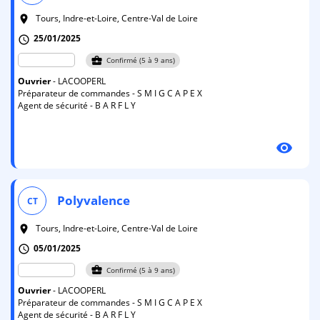
Tours, Indre-et-Loire, Centre-Val de Loire
room
25/01/2025
schedule
business_center
Confirmé (5 à 9 ans)
Ouvrier
- LACOOPERL
Préparateur de commandes - S M I G C A P E X
Agent de sécurité - B A R F L Y
visibility
Polyvalence
CT
Tours, Indre-et-Loire, Centre-Val de Loire
room
05/01/2025
schedule
business_center
Confirmé (5 à 9 ans)
Ouvrier
- LACOOPERL
Préparateur de commandes - S M I G C A P E X
Agent de sécurité - B A R F L Y