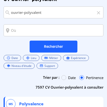
search
close
room
Rechercher
Date
Lieu
Métier
Expérience
schedule
my_location
recent_actors
business_center
Niveau d'étude
Support
school
web
Trier par :
Date
Pertinence
7597 CV Ouvrier-polyvalent à consulter
Polyvalence
MS